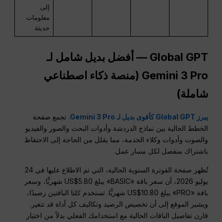
إلى
معلومات
حديثة
Global GPT — أفضل بديل شامل لـ
Gemini 3 Pro (منصة ذكاء اصطناعي
شاملة)
يبرز Global GPT كأقوى بديل لـ Gemini 3 Pro
. تجمع صفحة
الخطط الحالية بين نماذج الدردشة وأدوات البحث والصور والفيديو
والصوت وأدوات وكلاء الخدمة، مما يقلل من الحاجة إلى الاحتفاظ
باشتراك منفصل لكل مسار عمل.
تُظهر صفحة الفوترة السنوية الحالية، التي تم الاطلاع عليها في 24
يوليو 2026، أن سعر باقة «BASIC» يبلغ US$5.80 شهريًّا، وسعر
باقة «PRO» يبلغ US$10.80 شهريًّا. تستخدم كلتا الباقتين رصيدًا،
ويشير الموقع إلى أن تخصيص الرصيد وتكاليف كل أداة قد تتغير.
قارن تفاصيل الباقات الحالية مع استخدامك الفعلي بدلاً من اختيار