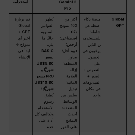
Gemini 3
استخدامه
Pro
Global
منصة ذكاء
أكثر من
تُظهر
قم بزيارة
GPT
اصطناعي
100 نموذج
الفواتير
Global
شاملة؛
ذكاء
السنوية
GPT →
للمستخدمي
اصطناعي؛
حاليًا ما
اختر أي
ن الذين
أرخص؛
يلي:
نموذج →
يرغبون في
قيود أقل؛
BASIC
ابدأ في
الحصول
تجاوز
بسعر
الإنشاء
على
المنطقة؛
US$5.80
النصوص +
إزالة
شهريًّا
و
الصور +
العلامة
PRO بسعر
الفيديوهات
المائية؛
US$10.80
في مكان
تبديل
شهريًّا
; ؛
واحد
سلس بين
تُطبق
الوسائط
رسوم
المتعددة؛
الاستخدام
أحدث
وتكاليف كل
النماذج
أداة على
على الفور
حدة