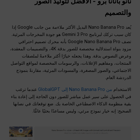
نانو بانانا برو
-
الأفضل لتوليد الصور
والتصميم
يُعد Nano Banana Pro البديل الأكثر ملاءمة من جانب Google إذا
كان سبب تركك لبرنامج Gemini 3 Pro هو جودة المخرجات المرئية.
تصف Google Nano Banana Pro بأنه محرك تصميم احترافي
مزود بنواة استدلالية مخصصة للصور بدقة 4K، والتصميمات المعقدة،
وعرض النصوص بدقة. وهذا يجعله خيارًا أكثر ملاءمةً لملصقات
المنتجات، ومفاهيم الإعلانات، والرسومات المخصصة لمواقع التواصل
الاجتماعي، والصور المصغرة، والمسودات المرئية، مقارنةً بنموذج
الدردشة العام.
الاستخدام
من Nano Banana Pro إلى GlobalGPT
عندما ترغب
في الحصول على سير عمل مباشر للصور دون الحاجة إلى إعادة بناء
بقية منظومة الذكاء الاصطناعي الخاصة بك. ضع توقعاتك في نصابها
الصحيح: إنه خيار نموذج مرئي، وليس مساعدًا بحثيًا عامًّا.