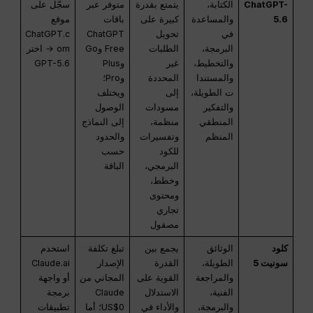
ChatGPT-
الكتابة،
يتمتع بقدرة
متوفر عبر
سجّل على
5.6
والمساعدة
كبيرة على
باقات
موقع
في
تحويل
ChatGPT
ChatGPT.c
البرمجة،
الطلبات
Free وGo
om → اختر
والتخطيط،
غير
وPlus
GPT-5.6
والمستندا
المحددة
وPro؛
ت الطويلة،
إلى
ويختلف
والتفكير
مسودات
الوصول
المنطقي
منظمة،
إلى النماذج
المنظم
وتفسيرات
والحدود
للكود
حسب
البرمجي،
الباقة
وخطط،
ومحتوى
تجاري
مصقول
كلود
الوثائق
يجمع بين
تبلغ تكلفة
استخدم
سونيت 5
الطويلة،
القدرة
الإصدار
Claude.ai
والمراجعة
القوية على
المجاني من
أو واجهة
الفنية،
الاستدلال
Claude
برمجة
والبرمجة،
والأداء في
US$0؛ أما
تطبيقات