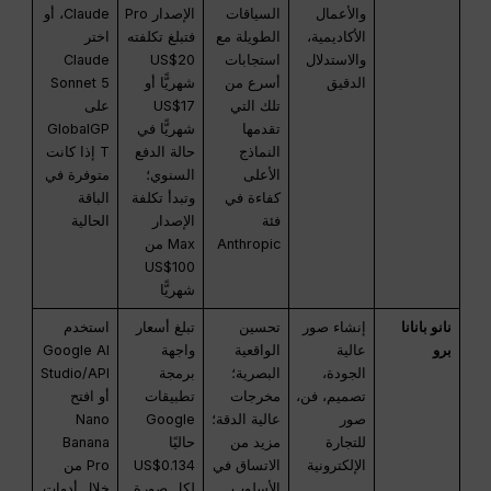
والأعمال
السياقات
الإصدار Pro
Claude، أو
الأكاديمية،
الطويلة مع
فتبلغ تكلفته
اختر
والاستدلال
استجابات
US$20
Claude
الدقيق
أسرع من
شهريًّا أو
Sonnet 5
تلك التي
US$17
على
تقدمها
شهريًّا في
GlobalGP
النماذج
حالة الدفع
T إذا كانت
الأعلى
السنوي؛
متوفرة في
كفاءة في
وتبدأ تكلفة
الباقة
فئة
الإصدار
الحالية
Anthropic
Max من
US$100
شهريًّا
نانو بانانا
إنشاء صور
تحسين
تبلغ أسعار
استخدم
برو
عالية
الواقعية
واجهة
Google AI
الجودة،
البصرية؛
برمجة
Studio/API
تصميم، فن،
مخرجات
تطبيقات
أو افتح
صور
عالية الدقة؛
Google
Nano
للتجارة
مزيد من
حاليًا
Banana
الإلكترونية
الاتساق في
US$0.134
Pro من
الأسلوب
لكل صورة
خلال أدوات