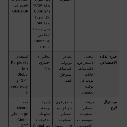
بدقة 1K/2K
الصور في
وUS$0.24
GlobalGP
لكل صورة
T
بدقة 4K؛
وهي مدرجة
أيضًا في
GlobalGP
T PRO
حيرة الذكاء
البحث،
مصادر
مجاني +
استخدم
الاصطناعي
الاستعراض،
موثوقة،
اختياري
Perplexity
الاقتباسات،
اقتباسات،
Pro
داخل
إجابات
استرجاع
Global
الويب في
أفضل
GPT أو
الوقت
perplexity.
الحقيقي
ai
ميسترال
مرونة
منطق قوي؛
واجهة
حدد
لارج
المصادر
متوافق مع
برمجة
Mistral
المفتوحة،
المصادر
تطبيقات
Large على
المؤسسات
المفتوحة؛
مدفوعة /
Global
، الخصوصية
قابل للضبط
عبر Global
GPT