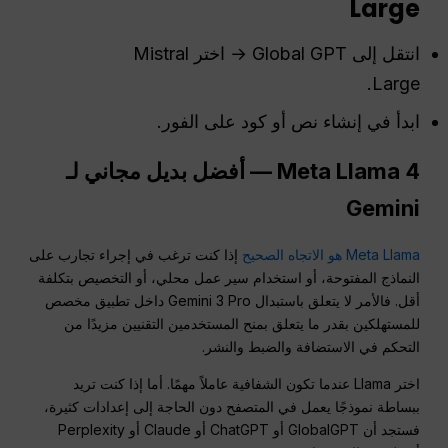
Large
انتقل إلى Global GPT → اختر Mistral
Large.
ابدأ في إنشاء نص أو كود على الفور.
Meta Llama 4 — أفضل بديل مجاني لـ
Gemini
Meta Llama هو الاتجاه الصحيح
إذا كنت ترغب في إجراء تجارب على
النماذج المفتوحة، أو استخدام سير عمل محلي، أو التخصيص بتكلفة
أقل. فالأمر لا يتعلق باستبدال Gemini 3 Pro داخل تطبيق مخصص
للمستهلكين بقدر ما يتعلق بمنح المستخدمين التقنيين مزيدًا من
التحكم في الاستضافة والضبط والنشر.
اختر Llama عندما تكون الشفافية عاملاً مهمًا. أما إذا كنت تريد
ببساطة نموذجًا يعمل في المتصفح دون الحاجة إلى إعدادات كثيرة،
فستجد أن GlobalGPT أو ChatGPT أو Claude أو Perplexity