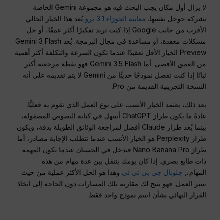
لا يزال أول مكان يجب البحث فيه هو مجموعة Gemini الخاصة
بشركة جوجل نفسها.
معاينة الجوزاء 3.1 برو
يُعد هذا الخيار الحالي
الأقرب من جانب Google إذا كنت تريد تفكيرًا أكثر عمقًا، أو حل
مشكلات معقدة، أو مساعدة في مجال البرمجة. يُعد Gemini 3 Flash
Preview الخيار الأقل تعقيدًا عندما تكون السرعة والتكلفة أكثر أهمية
من العمق الأقصى. أما Gemini 3.5 Flash فهو نقطة مرجعية أكثر
ثباتًا إذا كنت تفضل نموذجًا حديثًا من Gemini لا يتم تقديمه على أنه
النسخة التجريبية القديمة من Pro.
بعد ذلك، يعتمد الخيار الأنسب على نوع العمل الذي تقوم به فعليًّا.
عادةً ما يكون طراز ChatGPT أسهل في كتابة النصوص المصقولة،
بينما يُعد طراز Claude أفضل لمراجعة الوثائق الطويلة بدقة، ويكون
طراز Perplexity هو الخيار الأنسب عندما تتطلب الإجابة مصادر، أما
طراز Nano Banana Pro فيدخل في الحسبان عندما تكون المهمة
ذات طابع بصري. إذا كان يومك يتنقل بين عدة مهام من هذه
المهام،,
جلوبال جي بي تي تي
وهذا هو الحل الأكثر عملية من حيث
سير العمل: فهو يتيح لك مقارنة تلك المسارات دون الحاجة إلى اتخاذ
القرار النهائي بشأن اسم نموذج واحد فقط.