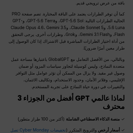
باقة من عرض ترويجي قديم.
كما أن توفر الطرازات يعتمد على الباقة المختارة. تضم صفحة PRO
الحالية الطرازات التالية: GPT-5.6 Sol، وGPT-5.6 Terra، وGPT-
5.6 Luna، وClaude Sonnet 5، وClaude Opus 4.6، Gemini 3.5
Flash، وGemini 3.1 Flash، وGrok، وطرازات أخرى. يرجى التحقق
من أداة اختيار الطرازات المباشرة قبل الاشتراك إذا كان الوصول إلى
طراز معين أمرًا ضروريًا.
وبالتالي، من الأفضل التعامل مع GlobalGPT باعتبارها مساحة عمل
متعددة النماذج، وليس كوسيلة لتجاوز سياسات المزود أو ضمان
وصول غير مقيد. ولا يزال من الممكن أن تؤثر عوامل مثل التوافر
الإقليمي، وفلاتر الأمان، وحدود الاستخدام، وتكاليف الائتمان،
والتغييرات في دورة حياة النماذج على تجربة المستخدم.
لماذا عالمي
GPT
أفضل من الجوزاء 3
محترف
✓
منصة الذكاء الاصطناعي الشاملة
(أكثر من 100 طراز متطور)
✓
أسعار أرخص
والترويج المتكرر (
تخفيضات Cyber Monday تصل