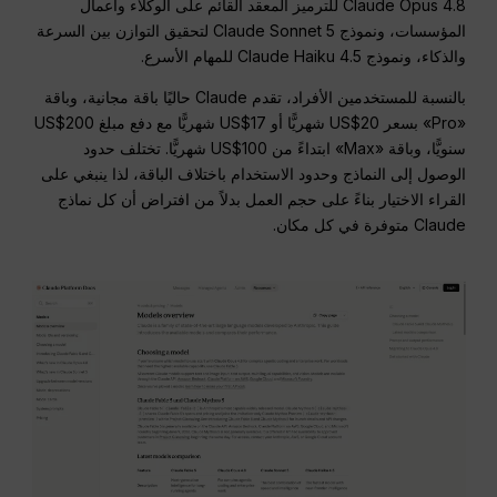
Claude Opus 4.8 للترميز المعقد القائم على الوكلاء وأعمال
المؤسسات، ونموذج Claude Sonnet 5 لتحقيق التوازن بين السرعة
والذكاء، ونموذج Claude Haiku 4.5 للمهام الأسرع.
بالنسبة للمستخدمين الأفراد، تقدم Claude حاليًا باقة مجانية، وباقة
«Pro» بسعر US$20 شهريًّا أو US$17 شهريًّا مع دفع مبلغ US$200
سنويًّا، وباقة «Max» ابتداءً من US$100 شهريًّا. تختلف حدود
الوصول إلى النماذج وحدود الاستخدام باختلاف الباقة، لذا ينبغي على
القراء الاختيار بناءً على حجم العمل بدلاً من افتراض أن كل نماذج
Claude متوفرة في كل مكان.