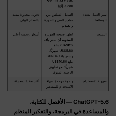
Gemini 3.1 Flash،
Grok، إلخ)
سير العمل متعدد
التبديل السلس بين
تحويل محدود؛ مقيد
الوسائط
نماذج النص والصورة
بالنظام البيئي
والفيديو
التسعير
تُظهر صفحة الفوترة
أسعار رسمية أعلى
السنوية أن سعر باقة
«BASIC» يبلغ
US$5.80 شهريًّا،
وسعر باقة «PRO»
يبلغ US$10.80
شهريًّا؛ مع تطبيق
الرصيد المتوفر
سهولة الاستخدام
واجهة موحدة سهلة
أكثر تعقيدًا وتجزئة
الاستخدام للمبتدئين
ChatGPT-5.6 — الأفضل للكتابة،
والمساعدة في البرمجة، والتفكير المنظم