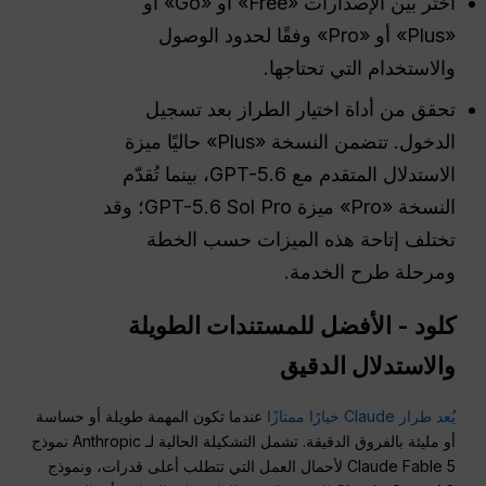
اختر بين الإصدارات «Free» أو «Go» أو
«Plus» أو «Pro» وفقًا لحدود الوصول
والاستخدام التي تحتاجها.
تحقق من أداة اختيار الطراز بعد تسجيل
الدخول. تتضمن النسخة «Plus» حاليًا ميزة
الاستدلال المتقدم مع GPT-5.6، بينما تُقدّم
النسخة «Pro» ميزة GPT-5.6 Sol Pro؛ وقد
تختلف إتاحة هذه الميزات حسب الخطة
ومرحلة طرح الخدمة.
كلود
-
الأفضل للمستندات الطويلة
والاستدلال الدقيق
يُعد طراز Claude خيارًا ممتازًا
عندما تكون المهمة طويلة أو حساسة
أو مليئة بالفروق الدقيقة. تشمل التشكيلة الحالية لـ Anthropic نموذج
Claude Fable 5 لأحمال العمل التي تتطلب أعلى قدرات، ونموذج