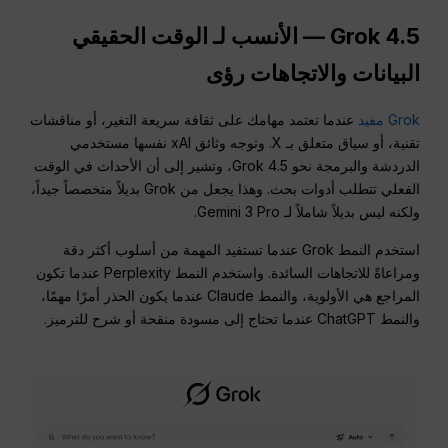
Grok 4.5 — الأنسب لـ
الوقت الحقيقي
البيانات والاتجاهات
رؤى
Grok مفيد
عندما تعتمد مهامك على ثقافة سريعة التغير، أو مناقشات
تقنية، أو سياق متعلق بـ X. وتوجه وثائق xAI نفسها مستخدمي
الدردشة والبرمجة نحو Grok 4.5، وتشير إلى أن الأحداث في الوقت
الفعلي تتطلب أدوات بحث. وهذا يجعل من Grok بديلاً متخصصاً جيداً،
ولكنه ليس بديلاً شاملاً لـ Gemini 3 Pro.
استخدم النمط Grok عندما تستفيد المهمة من أسلوب أكثر دقة
ومراعاةً للاتجاهات السائدة. واستخدم النمط Perplexity عندما تكون
المراجع هي الأولوية، والنمط Claude عندما يكون الحذر أمرًا مهمًا،
والنمط ChatGPT عندما تحتاج إلى مسودة منقحة أو شرح للترميز.