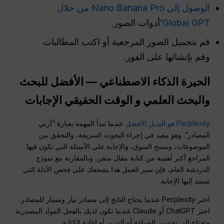
الوصول إلى Nano Banana Pro من خلال
Global GPT
’أدوات الصور.
قم بتحميل الصور المرجعية أو اكتب المطالبات
وقم بإنشائها على الفور.
الحيرة
الذكاء الاصطناعي — الأفضل للبحث
والبحث العلمي و
الوقت الحقيقي
الإجابات
Perplexity هو البديل الأفضل
عندما تبدأ المهمة بعبارة “أرني
المصادر”. وهو مفيد في إجراء البحوث السريعة، والتحقق من
الموضوعات، ومسح السوق، والإجابة على الأسئلة التي تكون فيها
المراجع أكثر أهمية من كتابة مقال متقن. وبالمقارنة مع نموذج
الدردشة العام، فإن سير العمل هذا يشجعك على فحص الأدلة التي
تستند إليها الإجابة.
اختر Perplexity عندما يحتاج الناتج إلى مصادر تيار ومسار للمصادر.
اختر ChatGPT أو Claude عندما تكون لديك بالفعل المواد المصدرية
وتحتاج إلى تحسين الصياغة أو التبرير أو إعادة الكتابة.