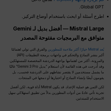
Global GPT.
اطرح أسئلة أو ابحث باستخدام أوضاع التركيز.
Mistral Large — أفضل بديل لـ Gemini
متوافق مع البرمجيات مفتوحة المصدر
يُعد Mistral خيارًا أكثر ملاءمة للمطورين
والفرق التي تولي اهتمامًا
أكبر بنشر النماذج والتحكم في واجهات برمجة التطبيقات (API)
والمرونة، أكثر من اهتمامها بواجهة الدردشة المخصصة للمستهلكين.
وقد أُدرجت في هذه القائمة لأن استعلام “بديل Gemini 3 Pro” غالبًا
ما يشمل مستخدمين لا يقتصر نشاطهم على الدردشة فحسب، بل
يقومون أيضًا بإنشاء النماذج أو اختبارها أو دمجها في المنتجات.
لكن الثمن هو عملية الإعداد. قد يكون Mistral أداة قوية، لكن أفضل
تجربة تأتي عادةً من أدوات المطورين بدلاً من تطبيق استهلاكي سهل
الاستخدام للمبتدئين.