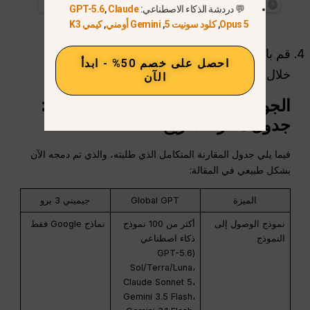
💬 دردشة الذكاء الاصطناعي:
Claude
,
GPT-5.6
Opus 5
,
كلود سونيت 5
,
Gemini أومني
,
كيمي K3
قم بالترقية إلى الخطة المخفضة (خصم 50%
احصل على خصم 50% - ابدأ
خلال يوم الاثنين الإلكتروني) إذا لزم الأمر.
الآن
الجوزاء 3
محترف
مقابل عالمي
GPT
:
جدول مقارنة سريع
فيما يلي جدول المقارنة المتكامل الذي طلبته، والذي تم دمجه الآن
بشكل طبيعي في المقالة:
الميزة
Global GPT
جيميني 3 برو
نموذج الوصول إلى
أكثر من 100 نموذج
نماذج Google فقط
النموذج
ذكاء اصطناعي
(GPT-5.6
Sol/Terra/Luna،
Claude Sonnet 5،
Gemini 3.5 Flash،