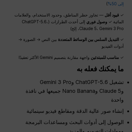
إلى 50%
)
✓
قيود أقل
— تجاوز حظر المناطق، وحدود الاستخدام، والعلامات
المائية ✓
وصول فوري
إلى أحدث الطرازات (ChatGPT-5.6،
Claude 5، Gemini 3 Pro، إلخ)
✓
التبديل السلس بين الوسائط المتعددة
بين النص → الصورة →
أدوات الفيديو
✓
مناسب للمبتدئين
واجهة مقارنة بتصميم Gemini الأكثر تعقيدًا
ما يمكنك فعله به
تشغيل ChatGPT-5.6 وGemini 3 Pro
وClaude 5 وNano Banana جميعها في نافذة
واحدة
إنشاء صور عالية الدقة ومقاطع فيديو سينمائية
الوصول إلى أدوات البحث ومساعدات البرمجة
ومولدات التصميم والمزيد