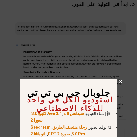
ابدأ في التوليد على الفور.
جلوبال جي بي تي تي
استوديو الكل في واحد
للذكاء الاصطناعي
🎬 إنشاء الفيديو:
سيدانس 2.0
,
Veo 3.1
,
كلينج 3.0
,
سورا 2
🎨 توليد الصور:
رحلة منتصف الطريق
,
Seedream
5.0 Pro
,
صورة GPT 2
,
نانو بانانا 2