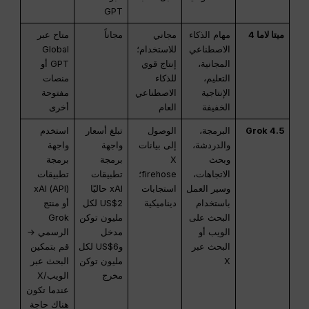
GPT
ميتا لاما 4
مهام الذكاء
مجاني
مجاناً
متاح عبر
الاصطناعي
للاستخدام؛
Global
المجانية،
إنتاج قوي
GPT أو
التعليم،
للذكاء
منصات
الإنتاجية
الاصطناعي
مفتوحة
الخفيفة
العام
أخرى
Grok 4.5
البرمجة،
الوصول
تبلغ أسعار
استخدم
والدردشة،
إلى بيانات
واجهة
واجهة
وبحث
X
برمجة
برمجة
الاتجاهات،
firehose؛
تطبيقات
تطبيقات
وسير العمل
استجابات
xAI حاليًا
(API) xAI
باستخدام
ديناميكية
US$2 لكل
أو منتج
البحث على
مليون توكن
Grok
الويب أو
مدخل
الرسمي →
البحث عبر
وUS$6 لكل
قم بتمكين
X
مليون توكن
البحث عبر
مخرج
الويب/X
عندما تكون
هناك حاجة