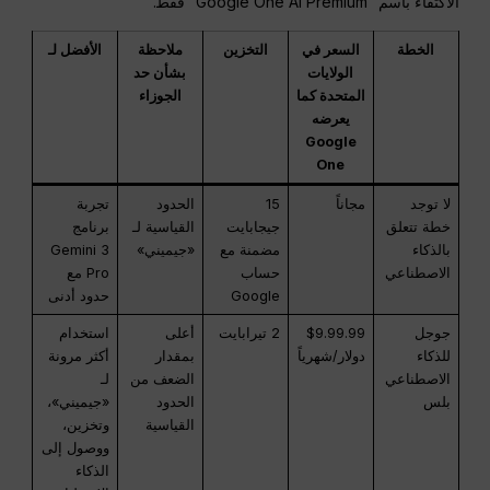
الاكتفاء باسم “Google One AI Premium” فقط.”
الخطة
السعر في
التخزين
ملاحظة
الأفضل لـ
الولايات
بشأن حد
المتحدة كما
الجوزاء
يعرضه
Google
One
لا توجد
مجاناً
15
الحدود
تجربة
خطة تتعلق
جيجابايت
القياسية لـ
برنامج
بالذكاء
مضمنة مع
«جيميني»
Gemini 3
الاصطناعي
حساب
Pro مع
Google
حدود أدنى
جوجل
$9.99.99
2 تيرابايت
أعلى
استخدام
للذكاء
دولار/شهرياً
بمقدار
أكثر مرونة
الاصطناعي
الضعف من
لـ
بلس
الحدود
«جيميني»،
القياسية
وتخزين،
ووصول إلى
الذكاء