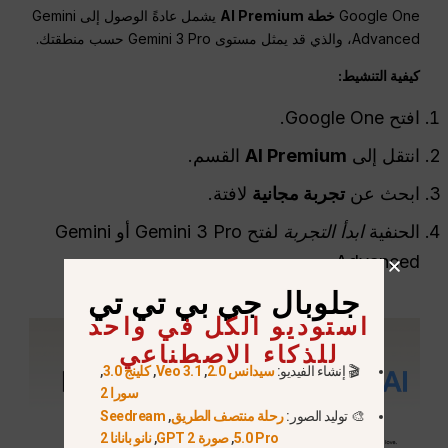
Google One
خطة AI Premium
يشمل عادةً الوصول إلى Gemini
Advanced، والذي قد يمثل مستوى Gemini 3 Pro حسب منطقتك.
كيفية التنشيط:
افتح Google One.
انتقل إلى
AI Premium
القسم.
ابحث عن
تجربة مجانية
لافتة.
الحنفية
ابدأ التجربة
لفتح Gemini 3 Pro أو Gemini
Advanced.
جلوبال جي بي تي تي
استوديو الكل في واحد
للذكاء الاصطناعي
🎬 إنشاء الفيديو:
سيدانس 2.0
,
Veo 3.1
,
كلينج 3.0
,
سورا 2
🎨 توليد الصور:
رحلة منتصف الطريق
,
Seedream
5.0 Pro
,
صورة GPT 2
,
نانو بانانا 2