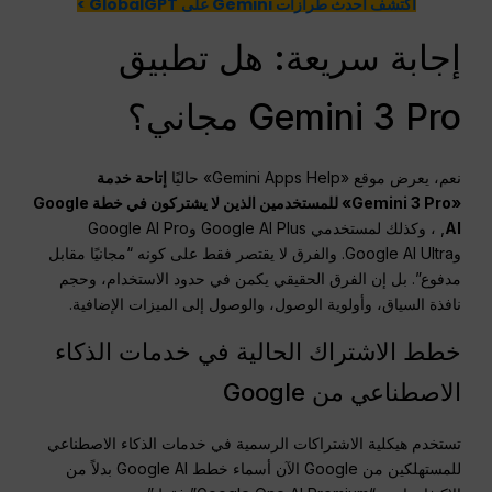
اكتشف أحدث طرازات Gemini على GlobalGPT >
إجابة سريعة: هل تطبيق
Gemini 3 Pro مجاني؟
نعم، يعرض موقع «Gemini Apps Help» حاليًا
إتاحة خدمة
«Gemini 3 Pro» للمستخدمين الذين لا يشتركون في خطة Google
AI
, ، وكذلك لمستخدمي Google AI Plus وGoogle AI Pro
وGoogle AI Ultra. والفرق لا يقتصر فقط على كونه “مجانيًا مقابل
مدفوع”. بل إن الفرق الحقيقي يكمن في حدود الاستخدام، وحجم
نافذة السياق، وأولوية الوصول، والوصول إلى الميزات الإضافية.
خطط الاشتراك الحالية في خدمات الذكاء
الاصطناعي من Google
تستخدم هيكلية الاشتراكات الرسمية في خدمات الذكاء الاصطناعي
للمستهلكين من Google الآن أسماء خطط Google AI بدلاً من