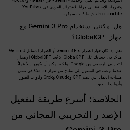
الموسعة والدعم الفني، وخدمة «Gemini» في «Gmail» و«Docs»
وغيرها، بالإضافة إلى مزايا الاشتراك الفردي في «YouTube
Premium Lite» حيثما كانت متوفرة.
هل يمكنني استخدام Gemini 3 Pro مع
جهاز GlobalGPT؟
نعم، إذا كان خيار الطراز Gemini 3 Pro أو الطراز المماثل لـ Gemini
متاحًا في حسابك على GlobalGPT. لا يُعد GlobalGPT الإصدار
التجريبي الرسمي من Google، ولكنه يمكن أن يكون بديلاً عمليًّا
عندما ترغب في الوصول إلى نماذج من طراز Gemini في نفس
مساحة العمل التي تضم GPT وClaude وGrok وأدوات الصور
وأدوات الفيديو.
الخلاصة: أسرع طريقة لتفعيل
الإصدار التجريبي المجاني من