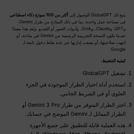
يتيح لك GlobalGPT الوصول إلى
أكثر من 100 نموذج ذكاء اصطناعي
في مساحة عمل واحدة، بما في ذلك النماذج من طراز Gemini،
وGPT، وClaude، وGrok، وأدوات الصور أو الفيديو. ويُعد هذا مفيدًا
عندما تكون النسخة التجريبية الرسمية من Gemini غير متاحة، أو
انتهت صلاحيتها، أو يصعب إدارتها عبر عدة نقاط دخول تابعة لـ
Google.
كيفية التنشيط:
تشغيل GlobalGPT
استخدم أداة اختيار الطراز الموجودة في الجزء
العلوي أو في الشريط الجانبي.
اختر الطراز المتوفر من طراز Gemini 3 Pro أو
الطراز المماثل لـ Gemini الموضح في حسابك.
هذه العملية قابلة للتطبيق على جميع الأجهزة