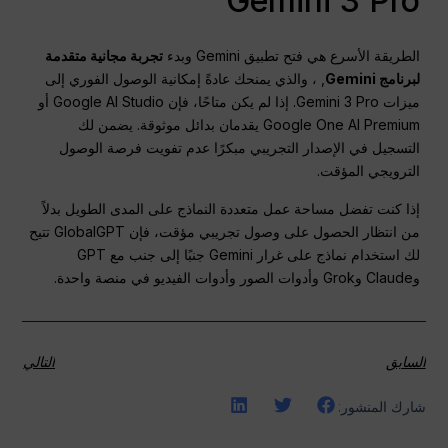
Gemini 3 Pro
الطريقة الأسرع هي فتح تطبيق Gemini وبدء
تجربة مجانية متقدمة
لبرنامج Gemini
, ، والذي يمنحك عادةً إمكانية الوصول الفوري إلى
ميزات Gemini 3 Pro. إذا لم يكن متاحًا، فإن Google AI Studio أو
Google One AI Premium يقدمان بدائل موثوقة. يضمن لك
التسجيل في الإصدار التجريبي مبكرًا عدم تفويت فرصة الوصول
الترويجي المؤقت.
إذا كنت تفضل مساحة عمل متعددة النماذج على المدى الطويل بدلاً
من انتظار الحصول على وصول تجريبي مؤقت، فإن GlobalGPT تتيح
لك استخدام نماذج على غرار Gemini جنبًا إلى جنب مع GPT
وClaude وGrok وأدوات الصور وأدوات الفيديو في منصة واحدة.
السابق
التالي
شارك المنشور: