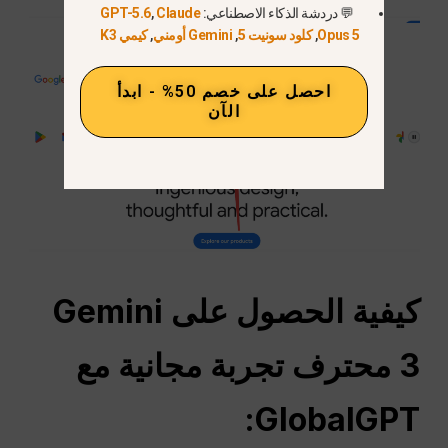
💬 دردشة الذكاء الاصطناعي:
Claude
,
GPT-5.6
Opus 5
,
كلود سونيت 5
,
Gemini أومني
,
كيمي K3
احصل على خصم 50% - ابدأ
الآن
كيفية الحصول على Gemini
3
محترف
تجربة مجانية مع
GlobalGPT: