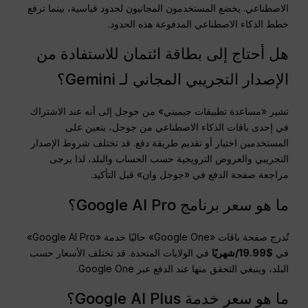
الاصطناعي. يخضع المستخدمون المجانيون لحدود قياسية، بينما ترفع
خطط الذكاء الاصطناعي المدفوعة هذه الحدود.
هل أحتاج إلى بطاقة ائتمان للاستفادة من
الإصدار التجريبي المجاني لـ Gemini؟
تشير «مساعدة تطبيقات جيميني» من جوجل إلى أنه عند الاشتراك
في إحدى باقات الذكاء الاصطناعي من جوجل، يتعين على
المستخدمين اختيار أو تقديم طريقة دفع. قد تختلف شروط الإصدار
التجريبي والعروض الترويجية حسب الحساب والبلد، لذا يرجى
مراجعة صفحة الدفع في «جوجل وان» قبل التأكيد.
ما هو سعر برنامج Google AI Pro؟
تُدرج صفحة باقات «Google One» حاليًا خدمة «Google AI Pro»
في
$19.99/شهريًا
في الولايات المتحدة. قد تختلف الأسعار حسب
البلد، وينبغي التحقق منها عند الدفع عبر Google One.
ما هو سعر خدمة Google AI Plus؟