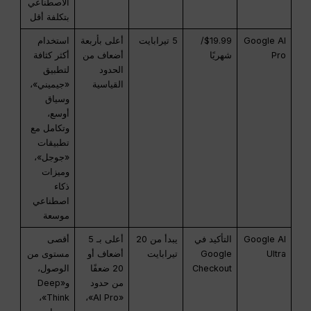
الاصطناعي
بتكلفة أقل
Google AI
$19.99/
5 تيرابايت
أعلى بأربعة
استخدام
Pro
شهريًا
أضعاف من
أكثر كثافة
الحدود
لتطبيق
القياسية
«جيميني»،
وسياق
أوسع،
وتكامل مع
تطبيقات
«جوجل»،
وميزات
ذكاء
اصطناعي
موسعة
Google AI
التأكيد في
يبدأ من 20
أعلى بـ 5
أقصى
Ultra
Google
تيرابايت
أضعاف أو
مستوى من
Checkout
20 ضعفًا
الوصول،
من حدود
و«Deep
Think»،
«AI Pro»،