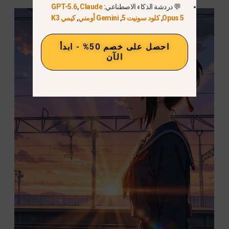
💬 دردشة الذكاء الاصطناعي:
Claude
,
GPT-5.6
Opus 5
,
كلود سونيت 5
,
Gemini أومني
,
كيمي K3
احصل على خصم 50% - ابدأ
الآن