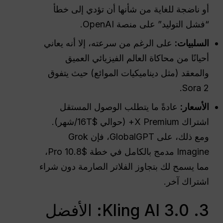
أو ناضجة للغاية من شأنها أن تؤدي إلى خطأ
“فشل التوليد” على منصة OpenAI.
السلبيات:
على الرغم من سرعته، إلا أنه يعاني
أحيانًا من محاكاة العالم الفيزيائي العميق
والمعقد (مثل ديناميكيات الموائع) حيث يتفوق
Sora 2.
الأسعار:
عادةً ما يتطلب الوصول المستقل
اشتراك X Premium+ (حوالي $16T/شهر).
ومع ذلك، على GlobalGPT، فإن Grok
Imagine مدمج بالكامل في خطة $10.8 Pro،
مما يسمح لك بتجاوز الفلاتر الصارمة دون شراء
اشتراك آخر.
3. Kling AI 3.0: الأفضل