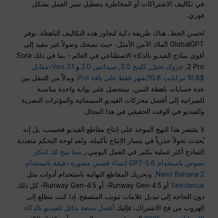
في تكاليف الاشتراكات أو المخاطرة بتعطيل سير العمل بشكل
فوري.
لحسن الحظ، هناك طريقة ذكية لتجاوز هذه التكاليف الباهظة. توفر
GlobalGPT الملاذ الآمن الأمثل، حيث تمنحك وصولاً غير مقيد إلى
أقوى نماذج الفيديو بالذكاء الاصطناعي في العالم - بما في ذلك Sora
2 Pro,
جروك تخيل
,
كلينج 3.0,
سيدانس 2.0
و
Veo 3.1
-
مقابل
$10.8 تيرابايت 10.8/شهر فقط على باقة Pro
. وبدلاً من التنقل بين
عدة حسابات باهظة الثمن، ستحصل على بوابة واحدة مناسبة
للميزانية إلى أفضل محركات الفيديو السينمائية والمؤثرات البصرية
والفيديو في الوقت الحقيقي في هذا المجال.
لا يقتصر هذا النهج الموحد على إنتاج مقاطع الفيديو فحسب، بل إنه
يُحدث تحولاً جذرياً في مسار الإنتاج بأكمله. وتُعد لوحة التحكم متعددة
النماذج أكثر عملية بكثير في العمل اليومي،,
مما يتيح لك ابتكار
نصوص باستخدام GPT-5.6
إنشاء قصص مصورة دقيقة باستخدام
Nano Banana 2,
وتحريك المقاطع النهائية باستخدام أدوات مثل
Seedance
أو Runway Gen-4.5- أو Runway Gen-4.5- كل ذلك
دون الحاجة إلى تبديل علامات تبويب المتصفح. إذا كنت تتطلع إلى
الهروب من فخ الاشتراك، فإليك
أفضل سبعة بدائل للفيديو بالذكاء