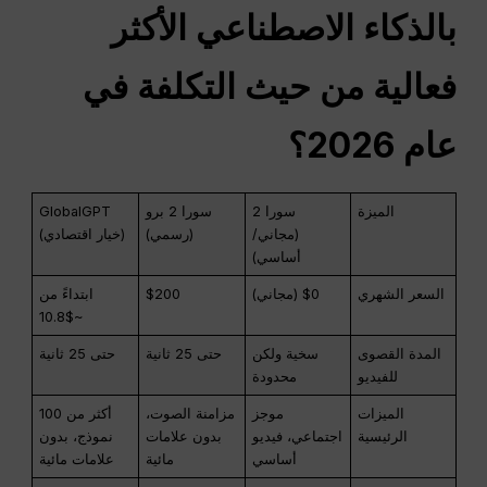
بالذكاء الاصطناعي الأكثر
فعالية من حيث التكلفة في
عام 2026؟
الميزة
سورا 2
سورا 2 برو
GlobalGPT
(مجاني/
(رسمي)
(خيار اقتصادي)
أساسي)
السعر الشهري
$0 (مجاني)
$200
ابتداءً من
~$10.8
المدة القصوى
سخية ولكن
حتى 25 ثانية
حتى 25 ثانية
للفيديو
محدودة
الميزات
موجز
مزامنة الصوت،
أكثر من 100
الرئيسية
اجتماعي، فيديو
بدون علامات
نموذج، بدون
أساسي
مائية
علامات مائية