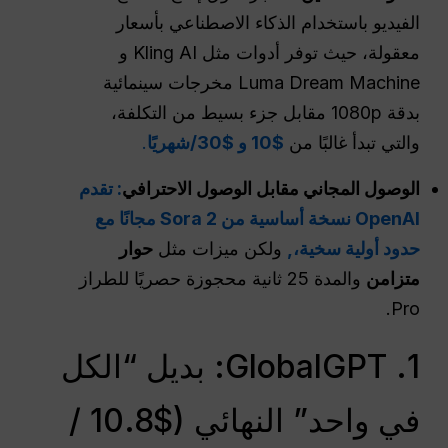
الفيديو باستخدام الذكاء الاصطناعي بأسعار
معقولة، حيث توفر أدوات مثل Kling AI و
Luma Dream Machine مخرجات سينمائية
بدقة 1080p مقابل جزء بسيط من التكلفة،
والتي تبدأ غالبًا من
$10 و $30/شهريًا
.
الوصول المجاني مقابل الوصول الاحترافي
: تقدم
OpenAI نسخة أساسية من Sora 2 مجانًا مع
حدود أولية سخية،,
ولكن ميزات مثل
حوار
متزامن
والمدة 25 ثانية محجوزة حصريًا للطراز
Pro.
1. GlobalGPT: بديل “الكل
في واحد” النهائي ($10.8 /