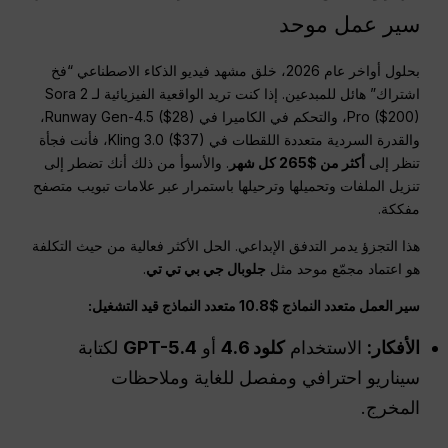
سير عمل موحد
بحلول أواخر عام 2026، خلق مشهد فيديو الذكاء الاصطناعي “فخ
اشتراك” هائل للمبدعين. إذا كنت تريد الواقعية الفيزيائية لـ Sora 2
Pro ($200)، والتحكم في الكاميرا في Runway Gen-4.5 ($28)،
والقدرة السردية متعددة اللقطات في Kling 3.0 ($37)، فأنت فجأة
تنظر إلى
أكثر من $265 كل شهر
. والأسوأ من ذلك أنك تضطر إلى
تنزيل الملفات وتحميلها وترحيلها باستمرار عبر علامات تبويب متصفح
مفككة.
هذا التجزؤ يدمر التدفق الإبداعي. الحل الأكثر فعالية من حيث التكلفة
هو اعتماد مجمّع موحد مثل
جلوبال جي بي تي تي
.
سير العمل متعدد النماذج $10.8 متعدد النماذج قيد التشغيل:
الأفكار:
الاستخدام
كلود 4.6
أو
GPT-5.4
لكتابة
سيناريو احترافي ومفصل للغاية وملاحظات
المخرج.