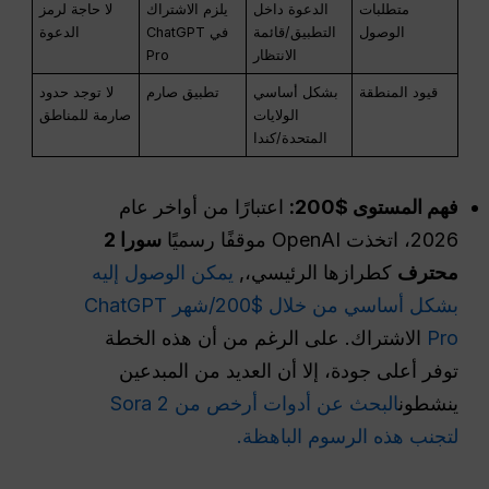
متطلبات
الدعوة داخل
يلزم الاشتراك
لا حاجة لرمز
الوصول
التطبيق/قائمة
في ChatGPT
الدعوة
الانتظار
Pro
قيود المنطقة
بشكل أساسي
تطبيق صارم
لا توجد حدود
الولايات
صارمة للمناطق
المتحدة/كندا
فهم المستوى $200:
اعتبارًا من أواخر عام
2026، اتخذت OpenAI موقفًا رسميًا
سورا 2
محترف
كطرازها الرئيسي،,
يمكن الوصول إليه
بشكل أساسي من خلال $200/شهر ChatGPT
Pro
الاشتراك. على الرغم من أن هذه الخطة
توفر أعلى جودة، إلا أن العديد من المبدعين
ينشطون
البحث عن أدوات أرخص من Sora 2
لتجنب هذه الرسوم الباهظة.