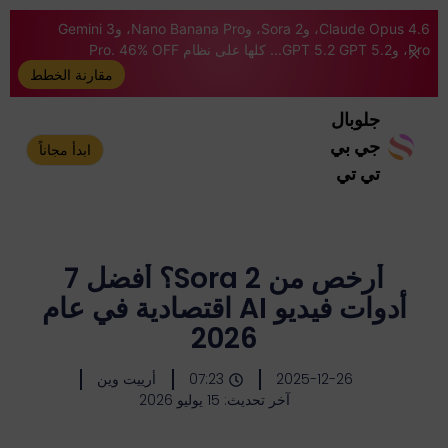
Claude Opus 4.6، وSora 2، وNano Banana Pro، وGemini 3
Pro، وGPT 5.2 GPT 5.2... كلها على نظام Pro. 46% OFF
مقارنة الخطط
جلوبال
جي بي
ابدأ مجاناً
تي تي
أرخص من Sora 2؟ أفضل 7
أدوات فيديو AI اقتصادية في عام
2026
2025-12-26
07:23
أرييت وين
آخر تحديث: 15 يوليو 2026