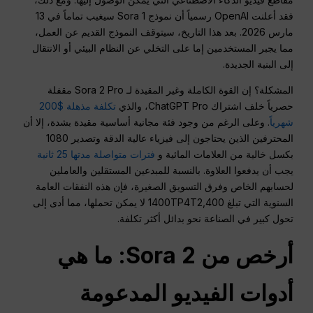
فقد أعلنت OpenAI رسمياً أن نموذج Sora 1 سيغيب تماماً في 13
مارس 2026. بعد هذا التاريخ، سيتوقف النموذج القديم عن العمل،
مما يجبر المستخدمين إما على التخلي عن النظام البيئي أو الانتقال
إلى البنية الجديدة.
المشكلة؟ إن القوة الكاملة وغير المقيدة لـ Sora 2 Pro مقفلة
حصرياً خلف اشتراك ChatGPT Pro، والذي
تكلفة مذهلة $200
شهرياً
. وعلى الرغم من وجود فئة مجانية أساسية مقيدة بشدة، إلا أن
المحترفين الذين يحتاجون إلى فيزياء عالية الدقة وتصدير 1080
بكسل خالية من العلامات المائية و
فترات متواصلة مدتها 25 ثانية
يجب أن يدفعوا العلاوة. بالنسبة للمبدعين المستقلين والعاملين
لحسابهم الخاص وفرق التسويق الصغيرة، فإن هذه النفقات العامة
السنوية التي تبلغ 1400TP4T2,400 لا يمكن تحملها، مما أدى إلى
تحول كبير في الصناعة نحو بدائل أكثر تكلفة.
أرخص من Sora 2: ما هي
أدوات الفيديو المدعومة