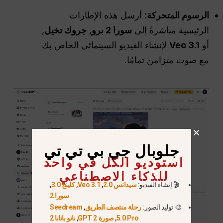
الرسوم المتحركة:
أرسل هذه الإطارات
الرئيسية مباشرةً إلى
سورا 2 برو
,
جروك تخيل
,
أو
Veo 3.1
لإنشاء الفيديو السينمائي الخاص بك
مع صوت متزامن تمامًا.
جلوبال جي بي تي تي
استوديو الكل في واحد
للذكاء الاصطناعي
🎬 إنشاء الفيديو:
سيدانس 2.0
,
Veo 3.1
,
كلينج 3.0
,
سورا 2
🎨 توليد الصور:
رحلة منتصف الطريق
,
Seedream
5.0 Pro
,
صورة GPT 2
,
نانو بانانا 2