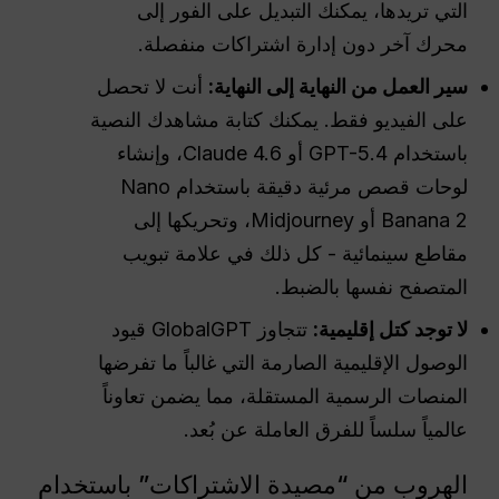
التي تريدها، يمكنك التبديل على الفور إلى
محرك آخر دون إدارة اشتراكات منفصلة.
سير العمل من النهاية إلى النهاية:
أنت لا تحصل
على الفيديو فقط. يمكنك كتابة مشاهدك النصية
باستخدام GPT-5.4 أو Claude 4.6، وإنشاء
لوحات قصص مرئية دقيقة باستخدام Nano
Banana 2 أو Midjourney، وتحريكها إلى
مقاطع سينمائية - كل ذلك في علامة تبويب
المتصفح نفسها بالضبط.
لا توجد كتل إقليمية:
تتجاوز GlobalGPT قيود
الوصول الإقليمية الصارمة التي غالباً ما تفرضها
المنصات الرسمية المستقلة، مما يضمن تعاوناً
عالمياً سلساً للفرق العاملة عن بُعد.
الهروب من “مصيدة الاشتراكات” باستخدام