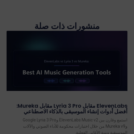
منشورات ذات صلة
ElevenLabs مقابل Lyria 3 Pro مقابل Mureka:
أفضل أدوات إنشاء الموسيقى بالذكاء الاصطناعي
استمع وقارن بين ElevenLabs Music v2 وGoogle Lyria 3 Pro
وMureka v9 من خلال اختبارات محكومة للأداء الصوتي والآلات
الموسيقية وبنية الأغاني الفعلية.