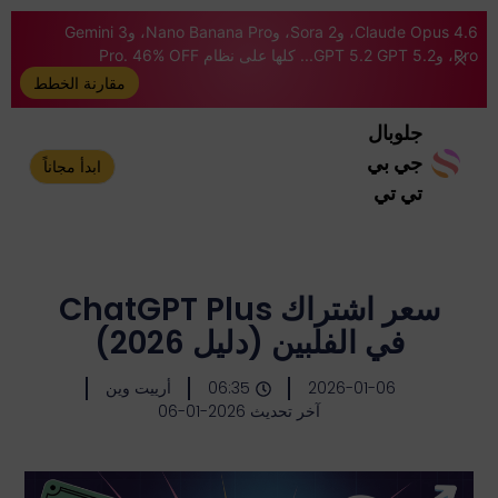
Claude Opus 4.6، وSora 2، وNano Banana Pro، وGemini 3
Pro، وGPT 5.2 GPT 5.2... كلها على نظام Pro. 46% OFF
مقارنة الخطط
جلوبال
جي بي
ابدأ مجاناً
تي تي
سعر اشتراك ChatGPT Plus
في الفلبين (دليل 2026)
2026-01-06
06:35
أرييت وين
آخر تحديث 2026-01-06