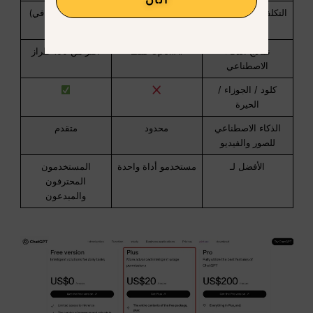
التكلفة الشهرية (PH)
~$16-19
~$10.80 (احترافي)
~1000 بيزو
نماذج الذكاء
OpenAI فقط
أكثر من 100 طراز
الاصطناعي
كلود / الجوزاء /
الحيرة
الذكاء الاصطناعي
محدود
متقدم
للصور والفيديو
الأفضل لـ
مستخدمو أداة واحدة
المستخدمون
المحترفون
والمبدعون