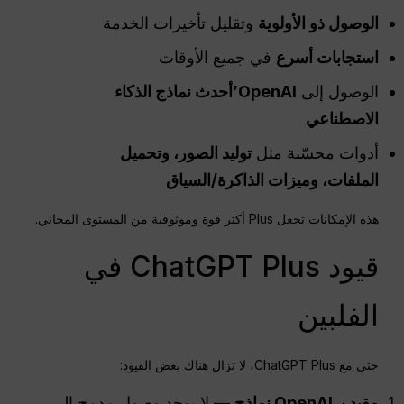
الوصول ذو الأولوية
وتقليل تأخيرات الخدمة
استجابات أسرع
في جميع الأوقات
الوصول إلى
OpenAI
’أحدث نماذج الذكاء
الاصطناعي
أدوات محسّنة مثل
توليد الصور، وتحميل
الملفات، وميزات الذاكرة/السياق
هذه الإمكانات تجعل Plus أكثر قوة وموثوقية من المستوى المجاني.
قيود ChatGPT Plus في
الفلبين
حتى مع ChatGPT Plus، لا تزال هناك بعض القيود:
مقيد بـ
OpenAI
نماذج
— لا يوجد وصول مدمج إلى