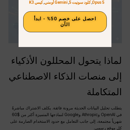
Opus 5
,
كلود سونيت 5
,
Gemini أومني
,
كيمي K3
احصل على خصم 50% - ابدأ
الآن
لماذا يتحول المحللون الأذكياء
إلى منصات الذكاء الاصطناعي
المتكاملة
يتطلب تحليل البيانات الحديثة مرونة فائقة. يكلف الاشتراك مباشرةً
في OpenAI وAthropic وGoogle لنماذجها المتميزة أكثر من $60
شهرياً مجتمعة، إلى جانب التعامل مع حدود الاستخدام الصارمة على
كل موقع رسمي.