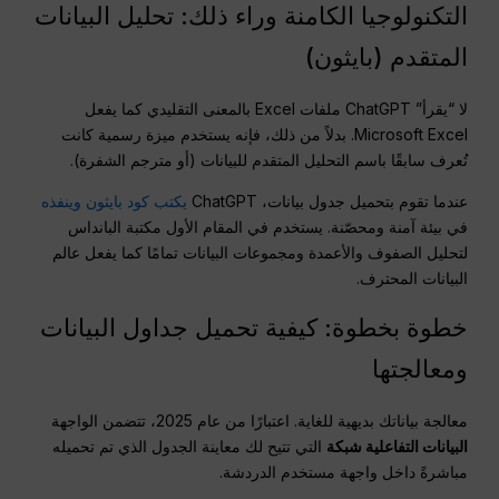
التكنولوجيا الكامنة وراء ذلك: تحليل البيانات
المتقدم (بايثون)
لا “يقرأ” ChatGPT ملفات Excel بالمعنى التقليدي كما يفعل
Microsoft Excel. بدلاً من ذلك، فإنه يستخدم ميزة رسمية كانت
تُعرف سابقًا باسم التحليل المتقدم للبيانات (أو مترجم الشفرة).
عندما تقوم بتحميل جدول بيانات، ChatGPT
يكتب كود بايثون وينفذه
في بيئة آمنة ومحصّنة. يستخدم في المقام الأول مكتبة البانداس
لتحليل الصفوف والأعمدة ومجموعات البيانات تمامًا كما يفعل عالم
البيانات المحترف.
خطوة بخطوة: كيفية تحميل جداول البيانات
ومعالجتها
معالجة بياناتك بديهية للغاية. اعتبارًا من عام 2025، تتضمن الواجهة
البيانات التفاعلية
شبكة
التي تتيح لك معاينة الجدول الذي تم تحميله
مباشرةً داخل واجهة مستخدم الدردشة.