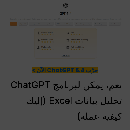
جرّب ChatGPT 5.4 الآن >
نعم، يمكن لبرنامج ChatGPT
تحليل بيانات Excel (إليك
كيفية عمله)