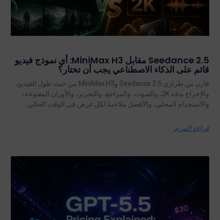
Seedance 2.5 مقابل MiniMax H3: أي نموذج فيديو
قائم على الذكاء الاصطناعي يجب أن تختار؟
قارن بين طرازي Seedance 2.5 وMiniMax H3 من حيث طول الفيديو،
والإخراج بدقة 2K، والصوت، والمراجع، والتحرير، والأوزان المفتوحة،
والاستخدام المحلي، والأفضل ملاءمةً لكل غرض في الوقت الحالي.
قراءة المزيد