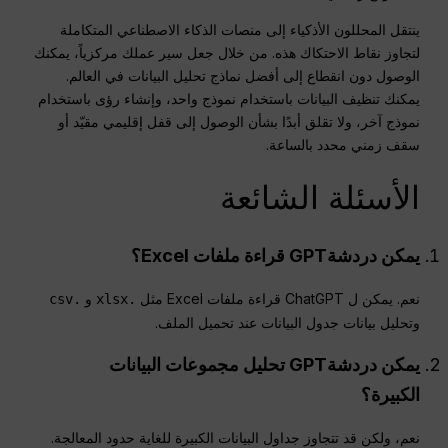
ينتقل المحللون الأذكياء إلى منصات الذكاء الاصطناعي المتكاملة
لتجاوز نقاط الاحتكاك هذه. من خلال جعل سير عملك مركزياً، يمكنك
الوصول دون انقطاع إلى أفضل نماذج تحليل البيانات في العالم.
يمكنك تنظيف البيانات باستخدام نموذج واحد، وإنشاء رؤى باستخدام
نموذج آخر، ولا تقلق أبدًا بشأن الوصول إلى قفل إقليمي مقيّد أو
سقف زمني محدد بالساعة.
الأسئلة الشائعة
يمكن
دردشةGPT
قراءة ملفات Excel؟
نعم. يمكن ل ChatGPT قراءة ملفات Excel مثل
و
.csv
.xlsx
وتحليل بيانات جدول البيانات عند تحميل الملف.
يمكن
دردشةGPT
تحليل مجموعات البيانات
الكبيرة؟
نعم، ولكن قد تتجاوز جداول البيانات الكبيرة للغاية حدود المعالجة.