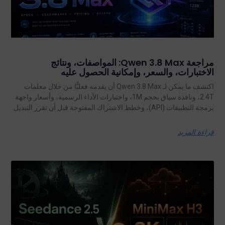
مراجعة Qwen 3.8 Max: المواصفات، ونتائج
الاختبارات، والسعر، وإمكانية الحصول عليه
اكتشف ما يمكن لـ Qwen 3.8 Max أن يقدمه فعليًّا من خلال معلمات
2.4T، ونافذة سياق بحجم 1M، واختبارات الأداء الرسمية، وأسعار واجهة
برمجة التطبيقات (API)، وخطط الاشتراك المفتوحة قبل أن تقرر التبديل.
قراءة المزيد