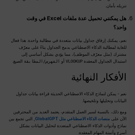
تنزيله بأمان.
هل يمكنني تحميل عدة ملفات Excel في وقت
واحد؟
نعم، يمكنك إرفاق جداول بيانات متعددة في مطالبة واحدة. هذا فعال
للغاية لمطالبة الذكاء الاصطناعي بدمج الجداول بناءً على معرّف
مشترك (مثل معرّف الموظف)، مما يؤدي بشكل أساسي إلى
استبدال الجداول المعقدة
أو
الصيغ.
VLOOKUP
الفهرس/المطابقة
الأفكار النهائية
نعم - يمكن لنماذج الذكاء الاصطناعي الحديثة قراءة بيانات جداول
البيانات وتحليلها وتلخيصها.
ومع ذلك، بالنسبة لسير العمل المتقدم، يعتمد العديد من المحترفين
الآن على
منصات الذكاء الاصطناعي مثل GlobalGPT
, التي تجمع بين
نماذج وأدوات الذكاء الاصطناعي المتعددة لتحليل البيانات بشكل
أسرع وأتمتة المهام المعقدة.