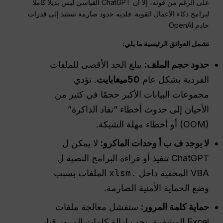
على الرغم من قوته، إلا أن ChatGPT القياسي ليس بديلاً كاملاً
لبرامج ذكاء الأعمال القوية. فلديه حدود صارمة تستند إلى قدرات
خادم OpenAI.
تشمل العوائق الرئيسية ما يلي:
حدود حجم الملف:
يبلغ الحد الأقصى للملفات
الفردية بشكل عام
50
ميغابايت
. تؤدي
مجموعات البيانات الأكبر حجمًا في كثير من
الأحيان إلى حدوث أخطاء “نفاد الذاكرة”
(OOM) أو أخطاء مهلة الشبكة.
لا يوجد
ف ب أ
وحدات الماكرو:
لا يمكن ل
ChatGPT تنفيذ أو قراءة البرامج النصية ل
VBA المخفية داخل
.xlsm
الملفات بسبب
وضع الحماية الأمنية الصارمة.
حماية كلمة المرور:
ستفشل معالجة ملفات
Excel المشفرة. يجب إزالة كلمات المرور قبل