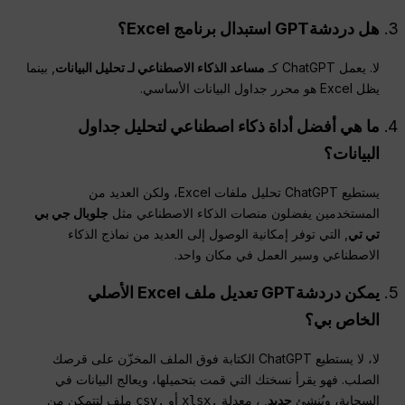
هل
دردشةGPT
استبدال برنامج Excel؟
لا. يعمل ChatGPT كـ
مساعد الذكاء الاصطناعي لـ
تحليل البيانات
, بينما
يظل Excel هو محرر جداول البيانات الأساسي.
ما هي أفضل أداة ذكاء اصطناعي لتحليل جداول
البيانات؟
يستطيع ChatGPT تحليل ملفات Excel، ولكن العديد من
المستخدمين يفضلون منصات الذكاء الاصطناعي مثل
جلوبال جي بي
تي تي
, التي توفر إمكانية الوصول إلى العديد من نماذج الذكاء
الاصطناعي وسير العمل في مكان واحد.
يمكن
دردشةGPT
تعديل ملف Excel الأصلي
الخاص بي؟
لا، لا يستطيع ChatGPT الكتابة فوق الملف المخزّن على قرصك
الصلب. فهو يقرأ نسختك التي قمت بتحميلها، ويعالج البيانات في
السحابة، ويُنشئ
جديد
, ، معدلة
أو
ملف لتتمكن من
.csv
.xlsx