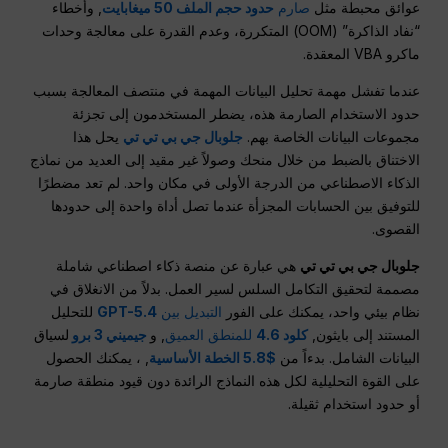
عوائق محبطة مثل
صارم
حدود حجم الملف 50 ميغابايت
, وأخطاء
“نفاد الذاكرة” (OOM) المتكررة، وعدم القدرة على معالجة وحدات
ماكرو VBA المعقدة.
عندما تفشل مهمة تحليل البيانات المهمة في منتصف المعالجة بسبب
حدود الاستخدام الصارمة هذه، يضطر المستخدمون إلى تجزئة
مجموعات البيانات الخاصة بهم.
جلوبال جي بي تي تي
يحل هذا
الاختناق بالضبط من خلال منحك وصولاً غير مقيد إلى العديد من نماذج
الذكاء الاصطناعي من الدرجة الأولى في مكان واحد. لم تعد مضطرًا
للتوفيق بين الحسابات المجزأة عندما تصل أداة واحدة إلى حدودها
القصوى.
جلوبال جي بي تي تي
هي عبارة عن منصة ذكاء اصطناعي شاملة
مصممة لتحقيق التكامل السلس لسير العمل. بدلاً من الانغلاق في
نظام بيئي واحد، يمكنك على الفور
التبديل بين
GPT-5.4
للتحليل
المستند إلى بايثون,
كلود 4.6
للمنطق العميق
, و
جيميني 3 برو
لسياق
البيانات الشامل. بدءاً من
$5.8 الخطة الأساسية
, ، يمكنك الحصول
على القوة التحليلية لكل هذه النماذج الرائدة دون قيود منطقة صارمة
أو حدود استخدام ثقيلة.