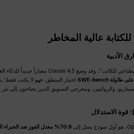
غالباً ما يُطلق عليه اسم “الذكاء الاصطناعي للكاتب”، 
اختبار المنطق، فهو لا يكتب فقط؛ بل
لسيناريو، والروائيين، ومخرجي التسويق الذين يحتاجون إلى نثر ي
70.9% معدل الفوز ضد الخبراء البشريين