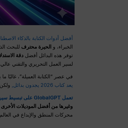
أفضل أدوات الكتابة بالذكاء الاصطناعي لعام 2026 هي Claude 4.5 للفروق
الخبراء، و
الحيرة
محترف
للبحث الذ
توفر هذه البدائل أفضل
دقة الاستدلال .9
لسير العمل التحريري والتقني عالي 
في عصر “الكتابة العميلة”، غالبًا م
يعد كتاب 2026 يجدون بدائل,
ولكن 
تعمل GlobalGPT على تبسيط سير العمل المتقدم هذا من خلال دمج أكثر من 100 نموذج حدودي
وغيرها من أفضل الموديلات الأخرى
ف
محركات المنطق والإبداع في العالم،