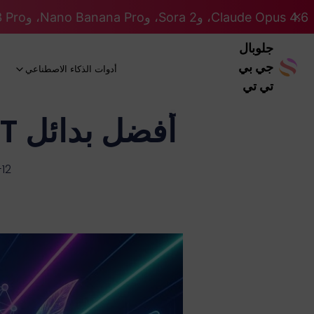
Claude Opus 4.6، وSora 2، وNano Banana Pro، وGemini 3 Pro، وGPT 5.2 GPT 5.2... كلها على نظام Pro. 46% OFF
جلوبال
جي بي
أدوات الذكاء الاصطناعي
تي تي
أفضل بدائل ChatGPT للكتابة 2026: الدليل النهائي
12