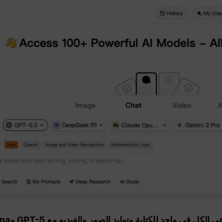
ي واحد للكتابة وتوليد الصور والفيديو مع GPT-5 وNano Banana وغيرها