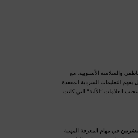
وقد وضع Claude 4.5 معياراً جديداً للذكاء العاطفي والسلاسة الأسلوبية. مع
 يفهم التعليمات السردية المعقدة.
تجنب العلامات “الآلية” التي كانت
في مهام المعرفة المهنية