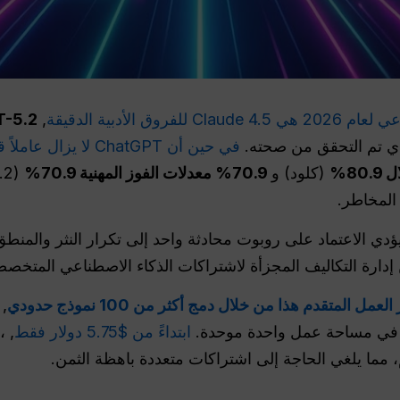
 الأدبية الدقيقة
,
T-5.2
ي تم التحقق من صحته.
في حين أن ChatGPT لا يزال عاملاً قوياً في مجال الدردشة العامة
80%
(كلود) و
70.9% معدلات الفوز المهنية 70.9%
المخاطر.
ا يؤدي الاعتماد على روبوت محادثة واحد إلى تكرار النثر والمنط
إدارة التكاليف المجزأة لاشتراكات الذكاء الاصطناعي المتخصص
,
ي مساحة عمل واحدة موحدة.
ابتداءً من $5.75 دولار فقط
, ،
 مما يلغي الحاجة إلى اشتراكات متعددة باهظة الثمن.