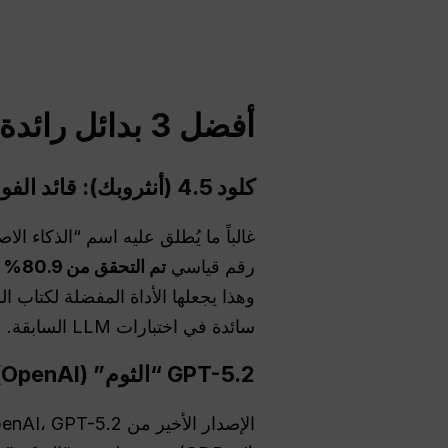
أفضل 3 بدائل رائدة للكتابة عالية المخاطر
كلود 4.5 (أنثروبك): قائد الفوارق الأدبية
رقم قياسي
تم التحقق من 80.9% على طاولة SWE-bench
وهذا يجعلها الأداة المفضلة لكتاب ا
سائدة في اختبارات LLM السابقة.
GPT-5.2 “الثوم” (OpenAI): قوة الاستدلال
الإصدار الأخير من OpenAI، GPT-5.2، هو أول نموذج يصل إلى