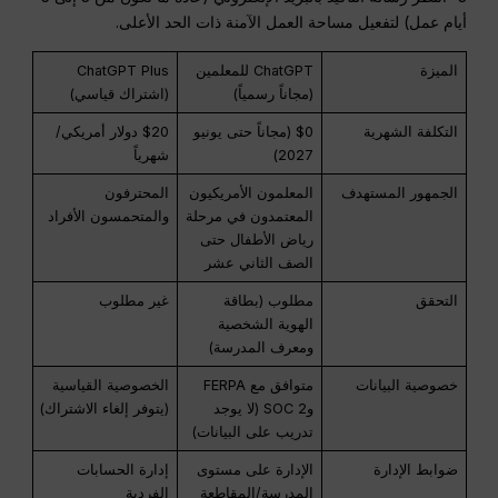
أيام عمل) لتفعيل مساحة العمل الآمنة ذات الحد الأعلى.
الميزة
ChatGPT للمعلمين
ChatGPT Plus
(مجاناً رسمياً)
(اشتراك قياسي)
التكلفة الشهرية
$0 (مجاناً حتى يونيو
$20 دولار أمريكي/
2027)
شهرياً
الجمهور المستهدف
المعلمون الأمريكيون
المحترفون
المعتمدون في مرحلة
والمتحمسون الأفراد
رياض الأطفال حتى
الصف الثاني عشر
التحقق
مطلوب (بطاقة
غير مطلوب
الهوية الشخصية
ومعرف المدرسة)
خصوصية البيانات
متوافق مع FERPA
الخصوصية القياسية
وSOC 2 (لا يوجد
(يتوفر إلغاء الاشتراك)
تدريب على البيانات)
ضوابط الإدارة
الإدارة على مستوى
إدارة الحسابات
المدرسة/المقاطعة
الفردية