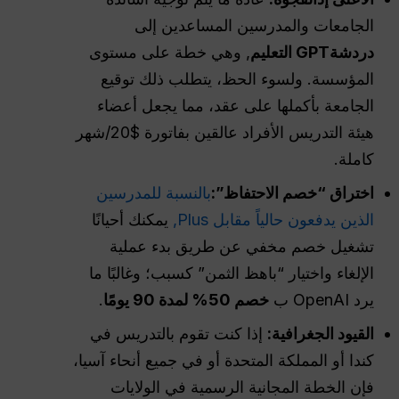
الجامعات والمدرسين المساعدين إلى
دردشةGPT
التعليم
, وهي خطة على مستوى
المؤسسة. ولسوء الحظ، يتطلب ذلك توقيع
الجامعة بأكملها على عقد، مما يجعل أعضاء
هيئة التدريس الأفراد عالقين بفاتورة $20/شهر
كاملة.
اختراق “خصم الاحتفاظ”:
بالنسبة للمدرسين
الذين يدفعون حالياً مقابل Plus,
يمكنك أحيانًا
تشغيل خصم مخفي عن طريق بدء عملية
الإلغاء واختيار “باهظ الثمن” كسبب؛ وغالبًا ما
يرد OpenAI ب
خصم 50% لمدة 90 يومًا
.
القيود الجغرافية:
إذا كنت تقوم بالتدريس في
كندا أو المملكة المتحدة أو في جميع أنحاء آسيا،
فإن الخطة المجانية الرسمية في الولايات