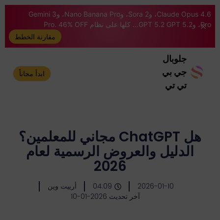
Claude Opus 4.6، وSora 2، وNano Banana Pro، وGemini 3
Pro، وGPT 5.2 GPT 5.2... كلها على نظام Pro. 46% OFF
مقارنة الخطط
جلوبال
جي بي
ابدأ مجاناً
تي تي
هل ChatGPT مجاني للمعلمين؟
الدليل والعروض الرسمية لعام
2026
2026-01-10
04:09
أرييت وين
آخر تحديث 2026-01-10