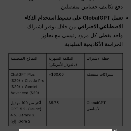
دفع تكاليف حسابين منفصلين.
تعمل GlobalGPT على تبسيط استخدام الذكاء
الاصطناعي الاحترافي
من خلال توفير اشتراك
واحد يغطي كل مزود رئيسي مع تجاوز
الحراسة الأكاديمية التقليدية.
خطة الاشتراك
التكلفة الشهرية
النماذج المتضمنة
(بالدولار الأمريكي)
اشتراكات منفصلة
$60.00+
ChatGPT Plus
($20) + Claude Pro
($20) + Gemini
Advanced ($20)
GlobalGPT
$5.75
أكثر من 100 موديل
الأساسي
(GPT-5.2، Claude
4.5، Gemini 3،
Sora 2، إلخ)