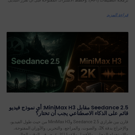
قراءة المزيد
Seedance 2.5 مقابل MiniMax H3: أي نموذج فيديو
قائم على الذكاء الاصطناعي يجب أن تختار؟
قارن بين طرازي Seedance 2.5 وMiniMax H3 من حيث طول الفيديو،
والإخراج بدقة 2K، والصوت، والمراجع، والتحرير، والأوزان المفتوحة،
والاستخدام المحلي، والأفضل ملاءمةً لكل غرض في الوقت الحالي.