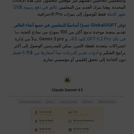
والمعلمين الخاصين أنفسهم غير مؤهلين للحصول على هذه الإعانات
المحددة. وهذا يترك العديد من المعلمين
عالق في دفع رسوم $20/
شهر كاملة
فقط للوصول إلى ميزات Pro الاحترافية.
توفر GlobalGGPT جسرًا أساسيًا للمعلمين في جميع أنحاء العالم,
تقديم منصة موحدة تدمج أكثر من 100 نموذج من نماذج النخبة
بما
في ذلك GPT-5.2 Pro,
كلود 4.5،,
و Gemini 3 pro. بدلاً من إدارة
اشتراكات متعددة باهظة الثمن، يمكن للمدرسين الوصول إلى أكثر
برامج التفكير و
أدوات تقدير الدرجات تبدأ أسعارها من $5.75 فقط,
دون الحاجة إلى تحقق إقليمي أو مؤسسي صارم.