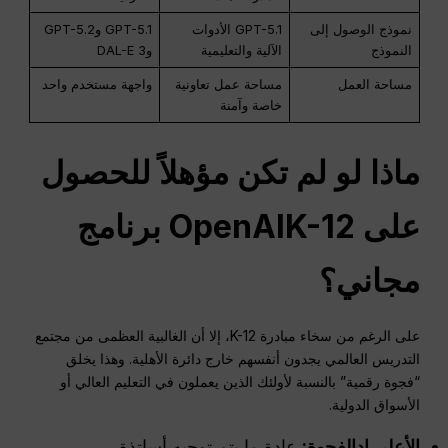
نموذج الوصول إلى
GPT-5.1 الأدوات
GPT-5.1 وGPT-5.2
النموذج
الآلية والتعليمية
وDAL-E 3
مساحة العمل
مساحة عمل تعاونية
واجهة مستخدم واحد
خاصة وآمنة
ماذا لو لم تكن مؤهلاً للحصول
على
K-12
OpenAI
برنامج
مجاني؟
على الرغم من سخاء مبادرة K-12، إلا أن الغالبية العظمى من مجتمع
التدريس العالمي يجدون أنفسهم خارج دائرة الأهلية. وهذا يخلق
“فجوة رقمية” بالنسبة لأولئك الذين يعملون في التعليم العالي أو
الأسواق الدولية.
الأعلى
إد
الفجوة
:
عادة ما يتم توجيه أساتذة