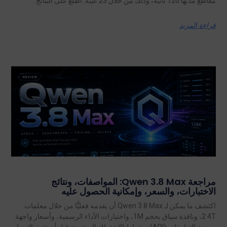
مقاطع مدتها 120 ثانية، وذلك من خلال 23 عينة. اطلع على النتائج.
قراءة المزيد
مراجعة Qwen 3.8 Max: المواصفات، ونتائج
الاختبارات، والسعر، وإمكانية الحصول عليه
اكتشف ما يمكن لـ Qwen 3.8 Max أن يقدمه فعليًّا من خلال معلمات
2.4T، ونافذة سياق بحجم 1M، واختبارات الأداء الرسمية، وأسعار واجهة
برمجة التطبيقات (API)، وخطط الاشتراك المفتوحة قبل أن تقرر التبديل.