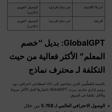
أمريكا اللاتينية
غير متاح (فردي)
الوصول الفوري
(عالمي)
أفريقيا
غير متاح (فردي)
الوصول الفوري
(عالمي)
GlobalGPT: بديل “خصم
المعلم” الأكثر فعالية من حيث
التكلفة لـ
محترف
نماذج
بالنسبة للمُعلِّمين الذين يحتاجون إلى ذكاء اصطناعي احترافي دون
روتين إداري صارم، برزت GlobalGPT باعتبارها الحل الأكثر مرونةً
والأقل تكلفةً في السوق.
الوصول الاحترافي العالمي لـ $5.75
من خلال