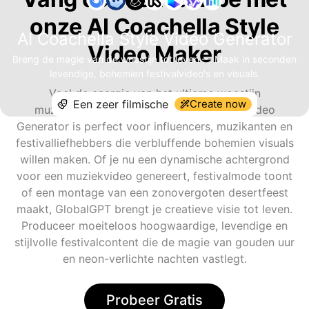
onze AI Coachella Style
AI Coachella Style Video Generator
Video Maker
Breng de magie van de woestijn tot leven — Maak in seconden
levendige, bohemien festivalvideo's en visuals.
Voel de energie van het ultieme woestijn
Create now
muziekfestival! Onze AI Coachella Style Video
Generator is perfect voor influencers, muzikanten en
festivalliefhebbers die verbluffende bohemien visuals
willen maken. Of je nu een dynamische achtergrond
voor een muziekvideo genereert, festivalmode toont
of een montage van een zonovergoten desertfeest
maakt, GlobalGPT brengt je creatieve visie tot leven.
Produceer moeiteloos hoogwaardige, levendige en
stijlvolle festivalcontent die de magie van gouden uur
en neon-verlichte nachten vastlegt.
Probeer Gratis