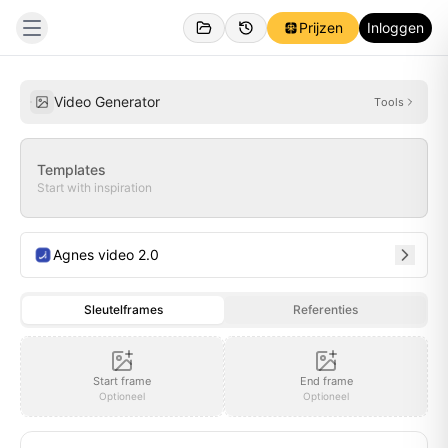
Prijzen
Inloggen
Persoonlijk
Inspiraties
Video Generator
Tools
Templates
Start with inspiration
Agnes video 2.0
Sleutelframes
Referenties
Start frame
End frame
Optioneel
Optioneel