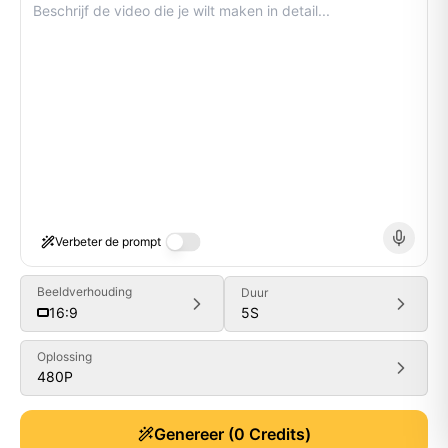
Verbeter de prompt
Beeldverhouding
Duur
5
S
16:9
Oplossing
480P
Generate
Genereer
(
0
Credits)