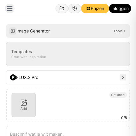
Prijzen
Inloggen
Gemaakt
Inspiraties
Image Generator
Tools
Templates
Start with inspiration
FLUX.2 Pro
Optioneel
Add
0
/
8
Beschrijf wat je wilt maken.