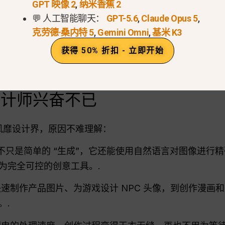
GPT 映像 2
,
纳米香蕉 2
💬 人工智能聊天：
GPT-5.6
,
Claude Opus 5
,
克劳德·桑内特 5
,
Gemini Omni
,
基米 K3
过直观的提示逐步完善图像：
获得 50% 折扣 - 立即开始
颜色换成黄色......”
工具的人也能使用它。.
设计师兴奋不已
之间风靡设计界，原因不难理解：
ana 不只是简单的 “生成”，它还能使用自然语言对图像
为完全可控的创意工具。.
制作产品图片、为游戏设计 NPC 头像，到创作漫画和广告
。.