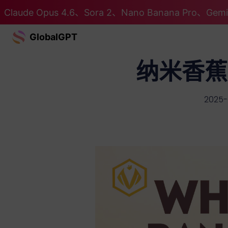
Claude Opus 4.6、Sora 2、Nano Banana Pro、G
GlobalGPT
纳米香蕉
2025-