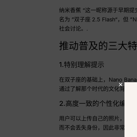
纳米香蕉 “这一昵称源于早期提交的
名为 ”双子座 2.5 Flash“
社会讨论。.
推动普及的三大
1.特别理解提示
在双子座的基础上，Nano Ba
通过了解那个时代的文化背景，
2.高度一致的个性化编辑
用户可以上传自己的照片，在保
而不会丢失身份，因此非常适合