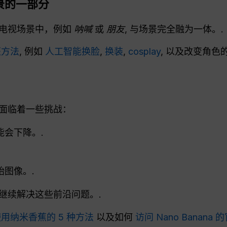
景的一部分
或电视场景中，例如
呐喊
或
朋友
, 与场景完全融为一体。.
狂方法
, 例如
人工智能换脸
,
换装
,
cosplay
, 以及改变角色
面临着一些挑战：
会下降。.
图像。.
继续解决这些前沿问题。.
用纳米香蕉的 5 种方法
以及如何
访问 Nano Banana