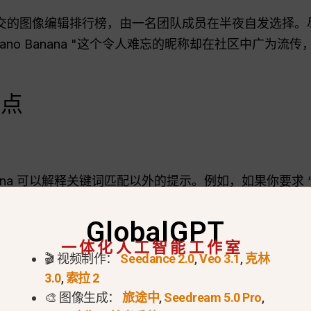
图像编辑排行榜，由一名团队成员在半夜自发选择。尽管 Gemi
，但 ”Nano Banana "这个令人难忘的昵称却在社区中广
特点
nana 可以解释关键词匹配以外的提示。例如，如果你要求 “
自动应用正确的发型、服装和妆容。.
GlobalGPT
一体化人工智能工作室
🎬 视频制作：
Seedance 2.0
,
Veo 3.1
,
克林
持面部特征不变的情况下修改照片元素。这
字符一致性
3.0
,
索拉 2
个人和角色扮演创作。.
🎨 图像生成：
旅途中
,
Seedream 5.0 Pro
,