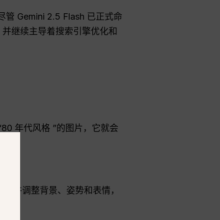
ni 2.5 Flash 已正式命
为流传，并继续主导着搜索引擎优化和
80 年代风格 ”的图片，它就会
它允许调整背景、姿势和表情，