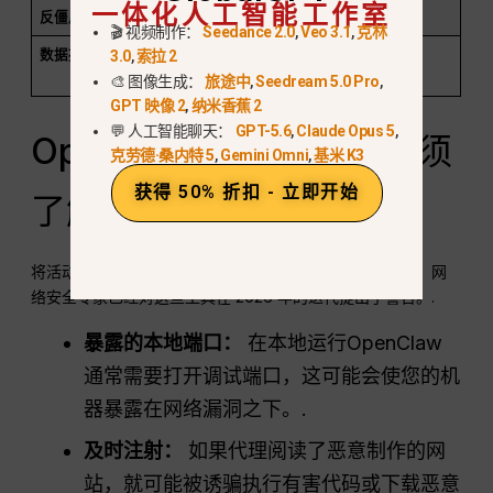
一体化人工智能工作室
反僵尸规避
贫穷
卓越（类人）
🎬 视频制作：
Seedance 2.0
,
Veo 3.1
,
克林
数据提取
Regex 和 XPath 依
语义理解
3.0
,
索拉 2
赖性
🎨 图像生成：
旅途中
,
Seedream 5.0 Pro
,
GPT 映像 2
,
纳米香蕉 2
💬 人工智能聊天：
GPT-5.6
,
Claude Opus 5
,
OpenClaw安全吗？您必须
克劳德·桑内特 5
,
Gemini Omni
,
基米 K3
获得 50% 折扣 - 立即开始
了解的安全风险
将活动浏览器会话交给自主人工智能代理本身就存在风险。网
络安全专家已经对这些工具在 2026 年的迭代提出了警告。.
暴露的本地端口：
在本地运行OpenClaw
通常需要打开调试端口，这可能会使您的机
器暴露在网络漏洞之下。.
及时注射：
如果代理阅读了恶意制作的网
站，就可能被诱骗执行有害代码或下载恶意