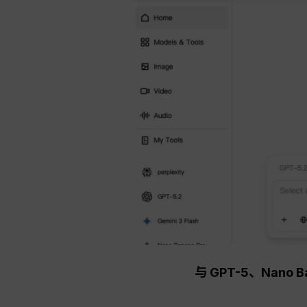
与 GPT-5、Na