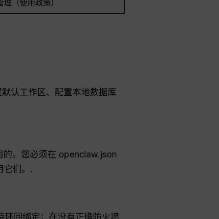
管理（使用政策）
置默认工作区、配置本地数据库
的。您必须在 openclaw.json
确启用它们。.
保持环回绑定；在没有正确防火墙