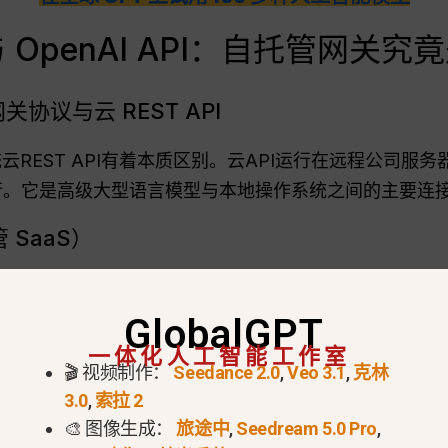
I 与 OpenAI API：自托管网关
关协议与云 REST API
I等传统云REST API有着本质区别。云API运行在远程公司服务器
地运行。它是高级大型语言模型与本地操作系统之间的主要连接
SaaS）
是一个本地优先的应用程序，完全不同于托管的SaaS平台
的维护和网络安全。.
GlobalGPT
一体化人工智能工作室
么用？(PAA)
🎬 视频制作：
Seedance 2.0
,
Veo 3.1
,
克林
3.0
,
索拉 2
PI直接在本地机器上协调复杂的多代理工作流。常见用例包括
🎨 图像生成：
旅途中
,
Seedream 5.0 Pro
,