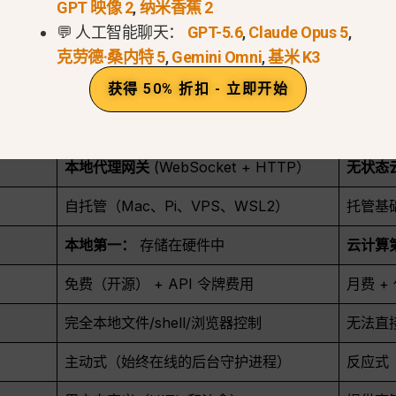
GPT 映像 2
,
纳米香蕉 2
统文件。.
💬 人工智能聊天：
GPT-5.6
,
Claude Opus 5
,
App、Telegram 或 Discord）直接连接到本地人工智
克劳德·桑内特 5
,
Gemini Omni
,
基米 K3
无需依赖第三方云自动化平台。.
获得 50% 折扣 - 立即开始
OpenClaw网关协议
Open
本地代理网关
(WebSocket + HTTP）
无状态云
自托管（Mac、Pi、VPS、WSL2）
托管基础
本地第一：
存储在硬件中
云计算
免费（开源） + API 令牌费用
月费 +
完全本地文件/shell/浏览器控制
无法直
主动式（始终在线的后台守护进程）
反应式