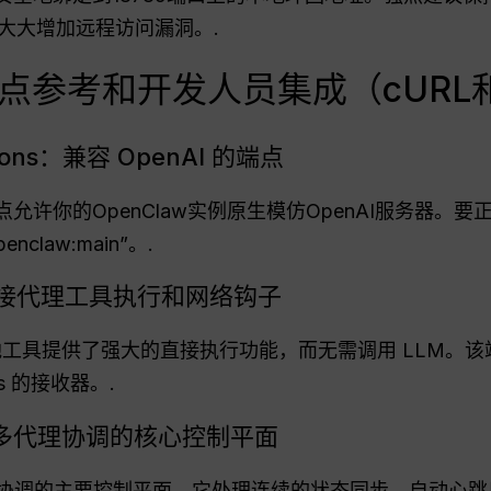
大大增加远程访问漏洞。.
PI端点参考和开发人员集成（cURL和
etions：兼容 OpenAI 的端点
etions 端点允许你的OpenClaw实例原生模仿OpenAI
claw:main”。.
oke：直接代理工具执行和网络钩子
e 端点为本地工具提供了强大的直接执行功能，而无需调用 LL
ks 的接收器。.
议：多代理协调的核心控制平面
是多代理协调的主要控制平面。它处理连续的状态同步、自动