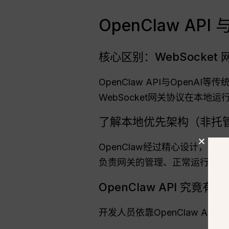
OpenClaw AP
核心区别：WebSocket 网
OpenClaw API与OpenA
WebSocket网关协议在本
了解本地优先架构（非托管 
OpenClaw经过精心设计，
负责网关的管理、正常运行时间
OpenClaw API 究竟有什
开发人员依靠OpenClaw A