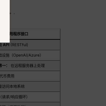
能助手。.
AI 云应用程序接口
 API
(RESTful)
设施（OpenAI/Azure）
第一：
在远程服务器上处理
 代币费用
接访问本地系统
（请求/响应循环）