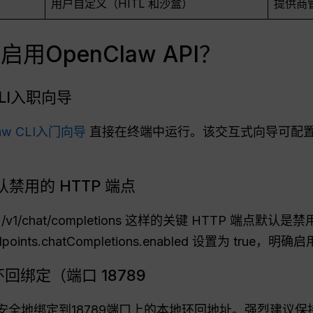
用户自定义（HITL 和沙盒）
提供商
OpenClaw API？
CLI入职向导
law CLI入门向导
直接在终端中运行。该交互式向导可配
禁用的 HTTP 端点
/chat/completions 这样的关键 HTTP 端点默认是禁用
points.chatCompletions.enabled 设置为 true，明
回绑定（端口 18789
关会安全地绑定到18789端口上的本地环回地址。强烈建议