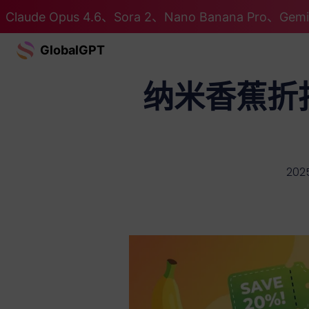
Claude Opus 4.6、Sora 2、Nano Banana Pro、G
GlobalGPT
纳米香蕉折
2025