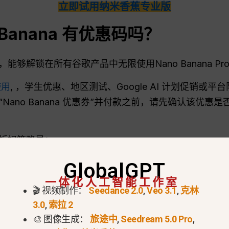
立即试用纳米香蕉专业版
Banana 有优惠码吗？
够解锁在所有谷歌产品中无限使用Nano Banana Pr
使用
, ，学生优惠、地区测试、Google AI 计划促销
no Banana 优惠券”并付款之前，请先确认该优惠是否确实来
折扣策略是：
时官方访问权限，请从那里开始。.
GlobalGPT
一体化人工智能工作室
 AI 方案或 Gemini API 的定价。.
🎬 视频制作：
Seedance 2.0
,
Veo 3.1
,
克林
3.0
,
索拉 2
区管理多个 AI 模型，而不是为每个工具分别付费，请使用 G
🎨 图像生成：
旅途中
,
Seedream 5.0 Pro
,