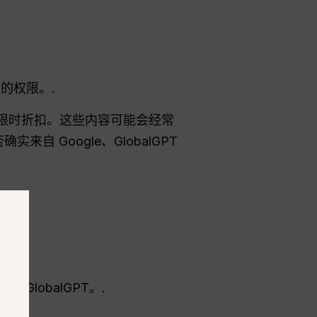
o的权限。.
或平台限时折扣。这些内容可能会经常
自 Google、GlobalGPT
lobalGPT。.