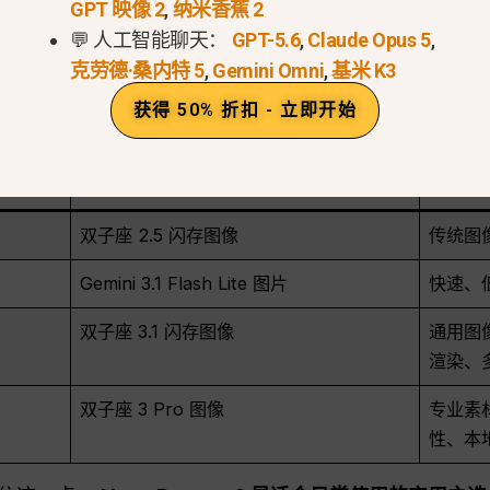
？
GPT 映像 2
,
纳米香蕉 2
💬 人工智能聊天：
GPT-5.6
,
Claude Opus 5
,
克劳德·桑内特 5
,
Gemini Omni
,
基米 K3
ini图像生成和编辑模型的通称。.
获得 50% 折扣 - 立即开始
目前将 Nano Banana 系列分为以下几种型号：
官方型号名称
双子座 2.5 闪存图像
传统图
Gemini 3.1 Flash Lite 图片
快速、
双子座 3.1 闪存图像
通用图
渲染、
双子座 3 Pro 图像
专业素
性、本