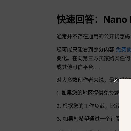
快速回答：Nano 
通常并不存在通用的公开优惠码，能
您可能只能看到部分内容
免费
变化。在向第三方卖家购买任何“Na
或其他可信平台。.
对大多数创作者来说，最稳妥的
1. 如果您的地区提供免费或限
2. 根据您的工作负载，比较 Google
3. 如果您希望通过一个订阅式工作