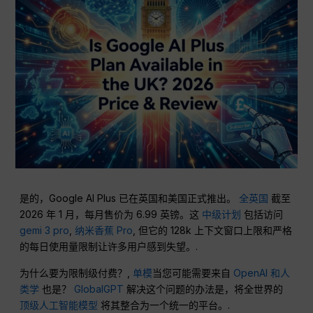
是的，Google AI Plus 已在英国和美国正式推出。
全英国
截至
2026 年 1 月，每月售价为 6.99 英镑。这
中级计划
包括访问
gemi 3 pro
,
纳米香蕉 Pro
, 但它的 128k 上下文窗口上限和严格
的每日使用量限制让许多用户感到失望。.
为什么要为限制级付费？,
单模
当您可能需要来自
OpenAI 和人
类学
也是？
GlobalGPT
解决这个问题的办法是，将全世界的
顶级人工智能模型
将其整合为一个统一的平台。.