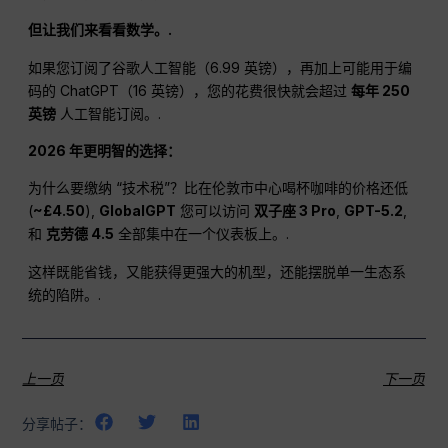
但让我们来看看数学。.
如果您订阅了谷歌人工智能（6.99 英镑），再加上可能用于编
码的 ChatGPT（16 英镑），您的花费很快就会超过
每年 250
英镑
人工智能订阅。.
2026 年更明智的选择：
为什么要缴纳 “技术税”？比在伦敦市中心喝杯咖啡的价格还低
(
~£4.50
),
GlobalGPT
您可以访问
双子座 3 Pro
,
GPT-5.2
,
和
克劳德 4.5
全部集中在一个仪表板上。.
这样既能省钱，又能获得更强大的机型，还能摆脱单一生态系
统的陷阱。.
上一页
下一页
分享帖子：