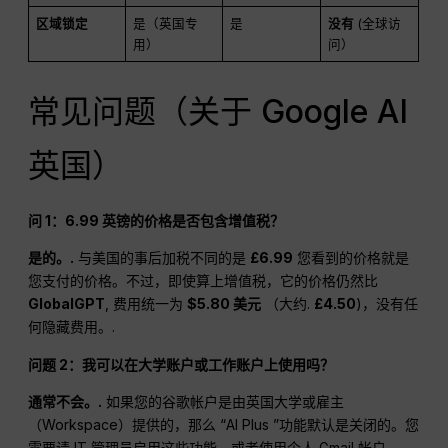
区域锁定
是（英国专
是
没有
(全球访
用）
问）
常见问题（关于 Google AI
英国）
问 1：6.99 英镑的价格是否包含增值税？
是的。.
与美国的事后加税不同的是
£6.99
您看到的价格就是
您支付的价格。不过，即使算上增值税，它的价格仍然比
GlobalGPT
, 费用统一为
$5.80 美元
（大约.
£4.50
)，没有任
何隐藏费用。.
问题 2：我可以在大学账户或工作账户上使用吗？
通常不会。.
如果您的谷歌帐户是由英国大学或雇主
（Workspace）提供的，那么 “AI Plus ”功能默认是关闭的。您
需要请 IT 管理员启用这些功能，或者使用个人 Gmail 帐户。.