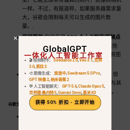
一样。不过，有报道称，如果服务器需求量
大，谷歌会限制每天可以生成的图片数
量。.
视频荣誉
您将获得
200 个人工智能视频点
数
每个月。您可以在以下工具中使用这些
GlobalGPT
一体化人工智能工作室
信息
流量
(用于制作电影）或
搅拌器
(将图
🎬 视频制作：
Seedance 2.0
,
Veo 3.1
,
克林
像转化为视频）。.
3.0
,
索拉 2
🎨 图像生成：
旅途中
,
Seedream 5.0 Pro
,
使用警告：
200 点数听起来似乎很多，但
GPT 映像 2
,
纳米香蕉 2
制作高质量视频使用点数的速度很快。与其
💬 人工智能聊天：
GPT-5.6
,
Claude Opus 5
,
说它是专业工具，不如说它是 “试用版”。.
克劳德·桑内特 5
,
Gemini Omni
,
基米 K3
获得 50% 折扣 - 立即开始
谷歌生态系统集成
更多存储空间
该计划包括
200 GB 的
Google One 存储空间
. .这将在您的