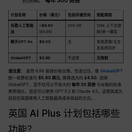
的预期。
每年 300 英镑
.
计划名称
价格（美元）
包括存储空间
钥匙限制
谷歌人工智能
~$8.90
200 GB
128k 上下文限
加
(£6.99)
制/单一模型
聊天GPT Go
$8.00
无
有限逻辑/无生
态系统同步
GlobalGPT
$5.80
不适用
无限制
请注意：
虽然 6.99 英镑价格合理，但请记住，像
GlobalGPT
统一收费标准为
$5.80 美元
, 换算成大约
£4.50
. .选择
GlobalGPT，您不仅可以节省大约
每年 30 英镑
与谷歌的标准
费率相比，您还可以使用 GPT-5.2 和 Claude 4.5，这使其成为
目前在英国使用人工智能最具成本效益的方式。.
英国 AI Plus 计划包括哪些
功能？