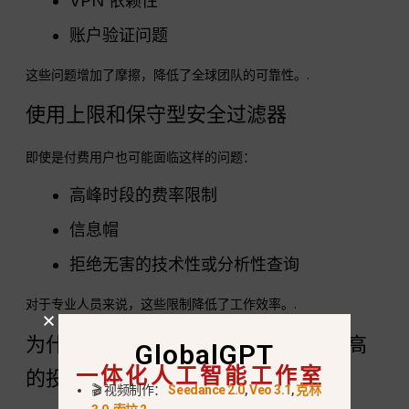
VPN 依赖性
账户验证问题
这些问题增加了摩擦，降低了全球团队的可靠性。.
使用上限和保守型安全过滤器
即使是付费用户也可能面临这样的问题：
高峰时段的费率限制
信息帽
拒绝无害的技术性或分析性查询
对于专业人员来说，这些限制降低了工作效率。.
为什么一体化人工智能平台能带来更高
GlobalGPT
一体化人工智能工作室
的投资回报率？
🎬 视频制作：
Seedance 2.0
,
Veo 3.1
,
克林