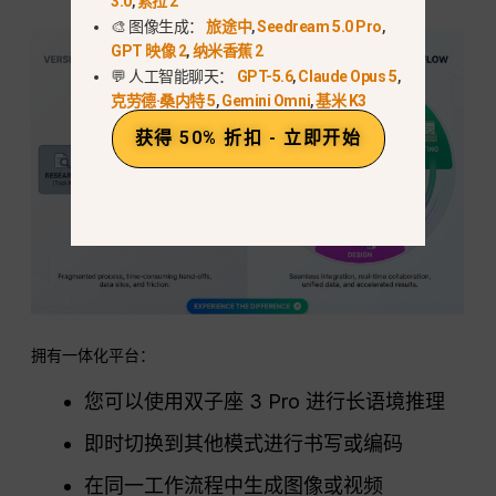
3.0
,
索拉 2
🎨 图像生成：
旅途中
,
Seedream 5.0 Pro
,
GPT 映像 2
,
纳米香蕉 2
💬 人工智能聊天：
GPT-5.6
,
Claude Opus 5
,
克劳德·桑内特 5
,
Gemini Omni
,
基米 K3
获得 50% 折扣 - 立即开始
拥有一体化平台：
您可以使用双子座 3 Pro 进行长语境推理
即时切换到其他模式进行书写或编码
在同一工作流程中生成图像或视频