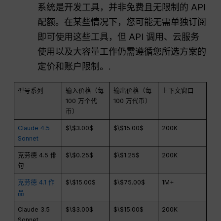
系统是开发工具，并非免费且无限制的 API
配额。在某些情况下，您可能无需单独订阅
即可使用这些工具，但 API 调用、云服务
使用以及大容量工作仍需遵循您所选方案的
定价和账户限制。.
型号系列
输入价格（每
输出价格（每
上下文窗口
100 万个代
100 万代币）
币）
Claude 4.5
$\$3.00$
$\$15.00$
200K
Sonnet
克劳德 4.5 俳
$\$0.25$
$\$1.25$
200K
句
克劳德 4.1 作
$\$15.00$
$\$75.00$
1M+
品
Claude 3.5
$\$3.00$
$\$15.00$
200K
Sonnet