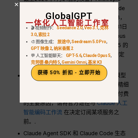
的
Claude 平台定价页面
该产品将Claude
GlobalGPT
Sonnet 5的费率定为每百万输入代币$3，
一体化人工智能工作室
每百万输出代币$15，并于2026年8月31日
🎬 视频制作：
Seedance 2.0
,
Veo 3.1
,
克林
3.0
,
索拉 2
前实行$2/$10的优惠定价。 Claude Opus
🎨 图像生成：
旅途中
,
Seedream 5.0 Pro
,
4.8 的报价为 $5/$25， Claude Fable 5 的
GPT 映像 2
,
纳米香蕉 2
定价为 $10/$50，Claude Haiku 4.5 的定
💬 人工智能聊天：
GPT-5.6
,
Claude Opus 5
,
克劳德·桑内特 5
,
Gemini Omni
,
基米 K3
价为 $1/$5。.
获得 50% 折扣 - 立即开始
在编码方面，Claude 仍然是最实用的模型
系列之一，尤其是在处理长文件、进行精细
重构或解释权衡取舍时。如果编码是您付费
的主要原因，请将官方途径与
Claude 人工
智能编码工作流
在决定订阅某项服务之
前。.
Claude Agent SDK 和 Claude Code 生态