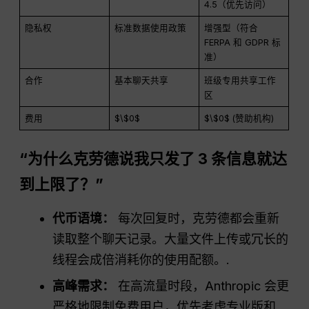
4.5（优先访问）
隐私权
标准数据使用政策
增强型（符合
FERPA 和 GDPR 标
准）
合作
基本聊天共享
班级专用共享工作
区
费用
$\$0$
$\$0$ (赞助机构)
“为什么克劳德说我只发了 3 条信息就达
到上限了？”
代币语境：
每次回复时，克劳德都会重新
读取整个聊天记录。大量文件上传或冗长的
线程会成倍消耗你的使用配额。.
高峰需求：
在高流量时段，Anthropic 会更
严格地限制免费用户，优先考虑专业版和