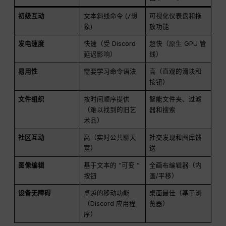
初级互动
文本斜线命令 (
/想
可视化仪表盘和拖
象
)
放功能
发电速度
快速（受 Discord
超快（原生 GPU 管
延迟影响）
线）
易用性
需要学习命令语法
高（直观的滑块和
按钮）
文件组织
按时间顺序提供
智能文件夹、过滤
（难以找到的旧艺
器和搜索
术品）
社区互动
高（实时公共聊天
社交发现和图库馈
室）
送
图像编辑
基于文本的 “可变 ”
全画布编辑器（内
按钮
画/平移）
设备无障碍
卓越的移动功能
桌面最佳（基于浏
（Discord 应用程
览器）
序）