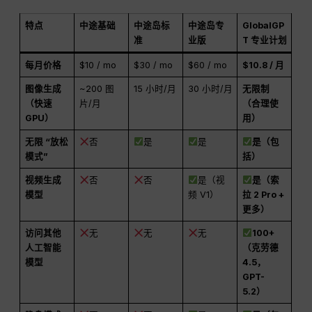
特点
中途基础
中途岛标
中途岛专
GlobalGP
准
业版
T 专业计划
每月价格
$10 / mo
$30 / mo
$60 / mo
$10.8 / 月
图像生成
~200 图
15 小时/月
30 小时/月
无限制
（快速
片/月
（合理使
GPU）
用）
无限 “放松
否
是
是
是（包
模式”
括）
视频生成
否
否
是（视
是（索
模型
频 V1）
拉 2 Pro +
更多）
访问其他
无
无
无
100+
人工智能
（克劳德
模型
4.5，
GPT-
5.2）