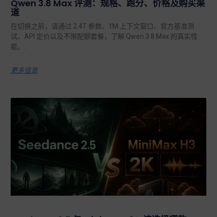
Qwen 3.8 Max 评测：规格、跑分、价格及购买渠
道
在切换之前，请通过 2.4T 参数、1M 上下文窗口、官方基准测
试、API 定价以及不限配额套餐，了解 Qwen 3.8 Max 的真实性
能。.
更多信息