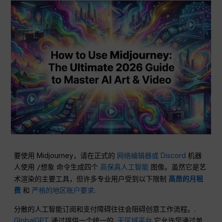
要使用 Midjourney，请在正式的
网络编辑器或 Discord
机器
人使用
命令生成四个
高保真人工智能
图像。虽然它是艺
/想象
术渲染的主要工具，但许多专业用户受到以下限制
高昂的月租
费
和
严格的地区账户要求
.
分散的人工智能订阅和支付障碍往往会阻碍创意工作流程。.
GlobalGPT
通过提供一个统一的,
无区域平台
它允许您通过单