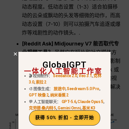
动态程度。低动态设置（1-3）适合拍摄移
动的云朵或飘动的头发等细微的动作，而高
动态设置（7-10）则可以拍摄汽车追逐或爆
炸等戏剧性的动作镜头。.
[Reddit Ask] Midjourney V7 能否取代专
业视频工具？
虽然它在短片和社交媒体方
面表现出色，但它还不是一个完整的电影制
GlobalGPT
一体化人工智能工作室
作工具。不过，对于那些需要为 TikTok 或
🎬 视频制作：
Seedance 2.0
,
Veo 3.1
,
克林
YouTube 开场白提供快速、令人惊叹的视
3.0
,
索拉 2
觉效果的创作者来说，它正在成为首选解决
🎨 图像生成：
旅途中
,
Seedream 5.0 Pro
,
方案。.
GPT 映像 2
,
纳米香蕉 2
💬 人工智能聊天：
GPT-5.6
,
Claude Opus 5
,
克劳德·桑内特 5
,
Gemini Omni
,
基米 K3
获得 50% 折扣 - 立即开始