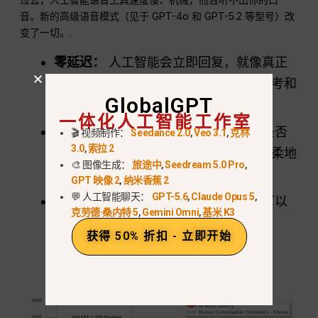
音。新的高级语音模式（见于 GPT-4o 和 GPT-5.2 等型号）改
变了一切。.
零延迟：
人工智能会立即回复，就像真正
的电话一样，迫使你以正常人的速度思考和
GlobalGPT
说话。.
一体化人工智能工作室
重音和情绪检测
人工智能可以听出你是否
🎬 视频制作：
Seedance 2.0
,
Veo 3.1
,
克林
3.0
,
索拉 2
发错了元音或听起来有些混乱，并能轻柔地
🎨 图像生成：
旅途中
,
Seedream 5.0 Pro
,
纠正你的舌头位置。.
GPT 映像 2
,
纳米香蕉 2
💬 人工智能聊天：
GPT-5.6
,
Claude Opus 5
,
自然中断：
如果您不明白某个单词，可以
克劳德·桑内特 5
,
Gemini Omni
,
基米 K3
中途打断人工智能，它自然会停下来解
获得 50% 折扣 - 立即开始
释。.