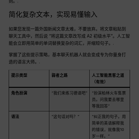
则。.
简化复杂文本，实现易懂输入
如果您发现一篇外国新闻文章太难，不要放弃。将文章粘贴到
聊天工具中，然后说 “将这篇文章改写成 A2 初级水平”。人工智
能会立即用简单的单词替换复杂的词汇，并缩短句子。.
掌握了这些提示策略，基本聊天机器人就会变成专为你量身打
造的语言大师。.
提示类型
弱者之路
人工智能黑客之道
（有效）
角色扮演
“我们来练习德语吧”
“扮演柏林火车售票
员。问我要去哪里
等我回答”
语法
“这句话对吗？”
“纠正我的句子。用
简单的英语解释我
的错误，就像我10
岁一样。”