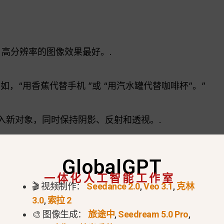
南
高分辨率的图像效果最好。.
如，“用香蕉代替手机 ”或 “用汽水罐代替咖啡杯”。”
像并插入新对象，同时保持阴影、反射和透视。.
下载完成的图像。结果将看起来自然而专业。.
GlobalGPT
一体化人工智能工作室
🎬 视频制作：
Seedance 2.0
,
Veo 3.1
,
克林
3.0
,
索拉 2
🎨 图像生成：
旅途中
,
Seedream 5.0 Pro
,