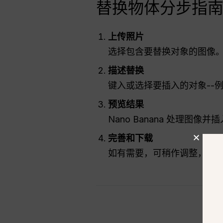
替换物体分步指
上传照片
选择包含要替换对象的图像。
描述替换
键入或选择要插入的对象--例
预览结果
Nano Banana 处理图
完善和下载
如有需要，可稍作调整，然后