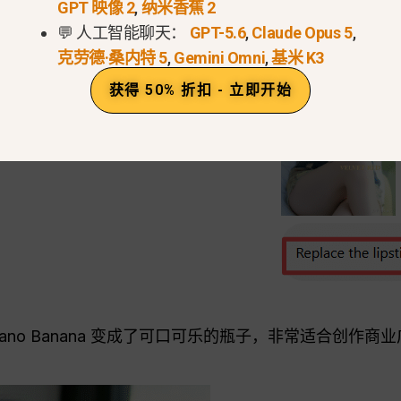
GPT 映像 2
,
纳米香蕉 2
💬 人工智能聊天：
GPT-5.6
,
Claude Opus 5
,
克劳德·桑内特 5
,
Gemini Omni
,
基米 K3
获得 50% 折扣 - 立即开始
no Banana 变成了可口可乐的瓶子，非常适合创作商业