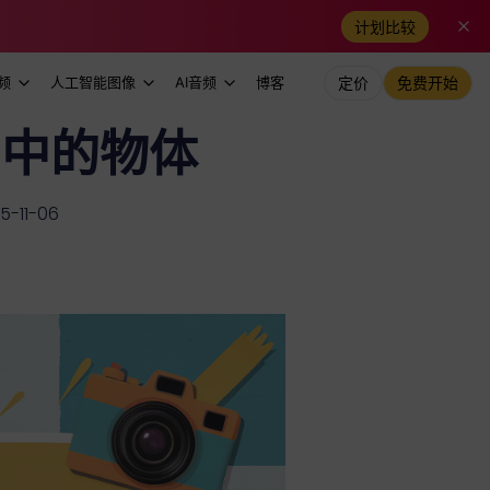
计划比较
频
人工智能图像
AI音频
博客
定价
免费开始
片中的物体
-11-06