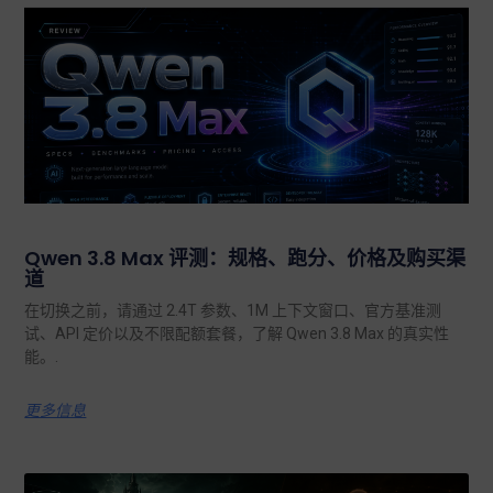
Qwen 3.8 Max 评测：规格、跑分、价格及购买渠
道
在切换之前，请通过 2.4T 参数、1M 上下文窗口、官方基准测
试、API 定价以及不限配额套餐，了解 Qwen 3.8 Max 的真实性
能。.
更多信息