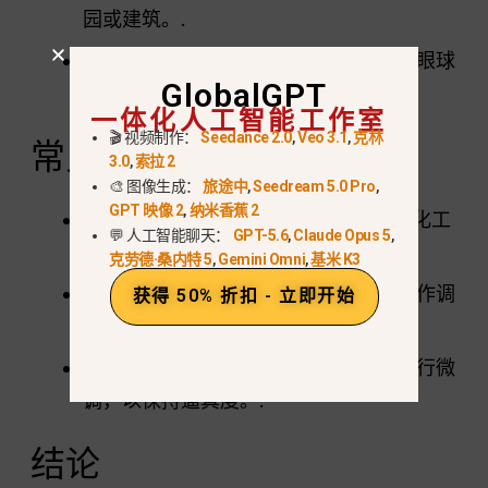
园或建筑。.
社交媒体内容
- 以独特的视角撰写吸引眼球
GlobalGPT
的文章。.
一体化人工智能工作室
🎬 视频制作：
Seedance 2.0
,
Veo 3.1
,
克林
常见挑战和解决方案
3.0
,
索拉 2
🎨 图像生成：
旅途中
,
Seedream 5.0 Pro
,
GPT 映像 2
,
纳米香蕉 2
复杂的背景
- 使用 Nano Banana 的细化工
💬 人工智能聊天：
GPT-5.6
,
Claude Opus 5
,
具，确保边缘平滑并按比例缩放。.
克劳德·桑内特 5
,
Gemini Omni
,
基米 K3
比例失调
- 如果元素出现拉伸，则用稍作调
获得 50% 折扣 - 立即开始
整的提示重新处理。.
照明不匹配
- 可能需要对亮度或阴影进行微
调，以保持逼真度。.
结论