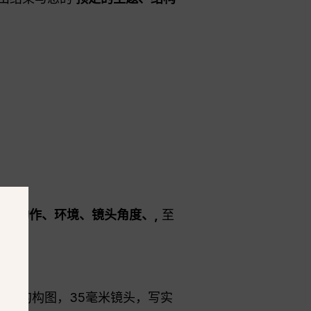
题、动作、环境、镜头角度、,
至
影般的构图，35毫米镜头，写实