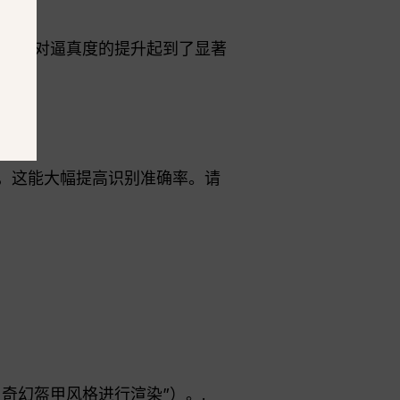
细的提示对逼真度的提升起到了显著
, ，这能大幅提高识别准确率。请
奇幻盔甲风格进行渲染”）。.