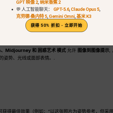
GPT 映像 2
,
纳米香蕉 2
💬 人工智能聊天：
GPT-5.6
,
Claude Opus 5
,
执行。在关于
使用 Nanobana 制作逼真的产品照片
, 详
克劳德·桑内特 5
,
Gemini Omni
,
基米 K3
获得 50% 折扣 - 立即开始
提高视觉精度
a、Midjourney 和
困惑
艺术
模式
允许
图像到图像提示
的姿势、光线或面部表情。.
获得最佳效果（例如：“以这张照片为姿势参考，但采用