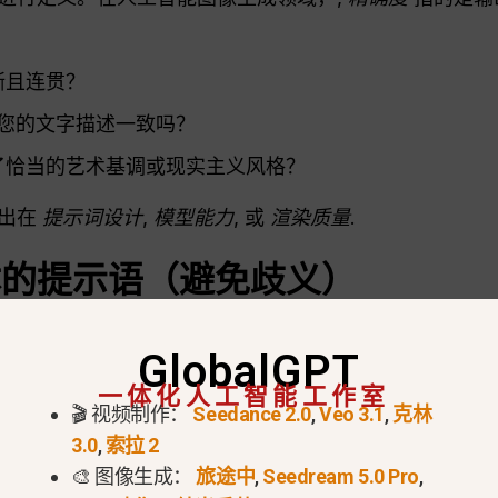
晰且连贯？
您的文字描述一致吗？
了恰当的艺术基调或现实主义风格？
题出在
提示词设计
,
模型能力
, 或
渲染质量
.
体的提示语（避免歧义）
。为了改进
图像保真度
,
描述每一个关键细节
——摘自
主
GlobalGPT
一体化人工智能工作室
🎬 视频制作：
Seedance 2.0
,
Veo 3.1
,
克林
3.0
,
索拉 2
🎨 图像生成：
旅途中
,
Seedream 5.0 Pro
,
年轻女子在阳光明媚的城市公园里慢跑，柔和的晨光，电