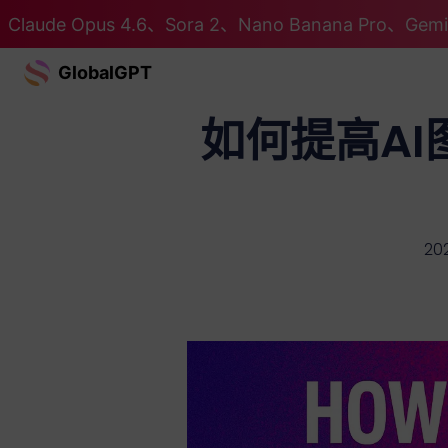
Claude Opus 4.6、Sora 2、Nano Banana Pro、G
GlobalGPT
如何提高AI
202