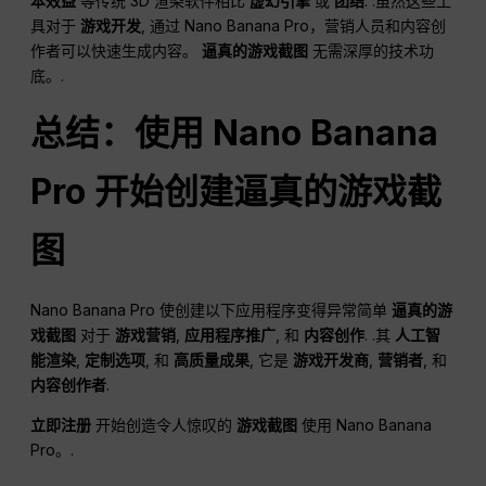
本效益
等传统 3D 渲染软件相比
虚幻引擎
或
团结
. .虽然这些工
具对于
游戏开发
, 通过 Nano Banana Pro，营销人员和内容创
作者可以快速生成内容。
逼真的游戏截图
无需深厚的技术功
底。.
总结：使用 Nano Banana
Pro 开始创建逼真的游戏截
图
Nano Banana Pro 使创建以下应用程序变得异常简单
逼真的游
戏截图
对于
游戏营销
,
应用程序推广
, 和
内容创作
. .其
人工智
能渲染
,
定制选项
, 和
高质量成果
, 它是
游戏开发商
,
营销者
, 和
内容创作者
.
立即注册
开始创造令人惊叹的
游戏截图
使用 Nano Banana
Pro。.