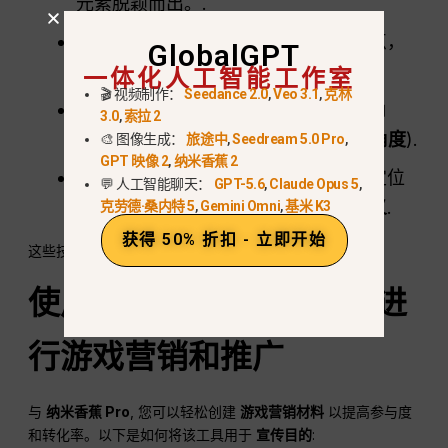
元素脱颖而出。.
照明
:有效利用灯光营造深度，突出重点，
GlobalGPT
一体化人工智能工作室
唤起适当的情绪。.
🎬 视频制作：
Seedance 2.0
,
Veo 3.1
,
克林
摄像机角度
:为场景选择一个自然的视角
3.0
,
索拉 2
（例如，在......）、,
齐眼
,
高角度
,
低角度
).
🎨 图像生成：
旅途中
,
Seedream 5.0 Pro
,
GPT 映像 2
,
纳米香蕉 2
详细信息
:确保反射、天气效果和角色定位
💬 人工智能聊天：
GPT-5.6
,
Claude Opus 5
,
等小元素对整体效果做出贡献
现实主义
.
克劳德·桑内特 5
,
Gemini Omni
,
基米 K3
获得 50% 折扣 - 立即开始
这些技巧将帮助你生成的截图看起来更精致、更专业。.
使用 Nano Banana Pro 进
行游戏营销和推广
与
纳米香蕉 Pro
, 您可以轻松创建
游戏营销材料
以提高参与度
和转化率。以下是如何将该工具用于
宣传目的
: