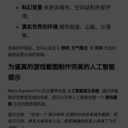
科幻背景
:未来派城市、空间站和外星环
境。.
真实世界的环境
:城市街道、山脉、沙漠
等。.
选择好环境后，您可以自定义
照明
,
天气情况
, 和
时间
为您的
截图设置合适的氛围。.
为逼真的游戏截图制作完美的人工智能
提示
Nano Banana Pro 的主要特点是
人工智能提示系统
. .通过详细
描述您希望生成的场景，您可以引导人工智能创建一个
游戏截
图
与您的愿景相匹配。.
提示示例：
“生成一个
高分辨率
日落时分的未来城市截图，霓
虹灯闪烁，摩天大楼高耸入云，熙熙攘攘的街道上停满了飞行
汽车”。”