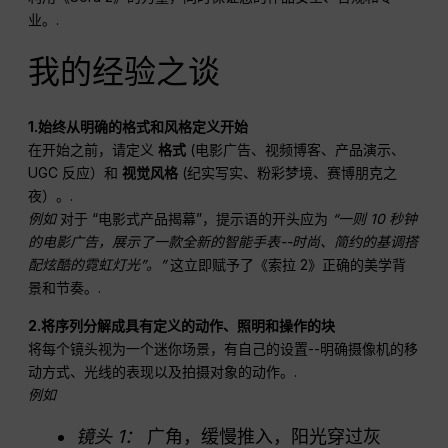
业。.
我的经验之谈
1.始终从明确的格式和风格定义开始
在开始之前，请定义
格式
(电影广告、视频博客、产品演示、
UGC 反应）和
视觉风格
(纪实写实、粉彩梦境、赛博朋克之
夜）。.
例如
对于 “电影式产品揭幕”，提示语的开头应为
“一则 10 秒钟
的电影广告，展示了一款全新的智能手表--时尚、简约的基调搭
配炫酷的霓虹灯光”。”
这立即赋予了《索拉 2》正确的美学背
景和节奏。.
2.将序列分解成具有定义的动作、照明和操作的块
将每个镜头视为一个迷你场景，有自己的设置--明确摄像机的移
动方式、光线的表现以及拍摄对象的动作。.
例如
镜头 1：
广角，缓慢推入，阳光穿过灰