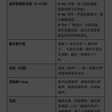
动作和相机节拍（0-12 秒）
0-4s:
中景--老人提起画笔，
轻柔的爵士乐响起。.
4-8s:
特写--学徒观察画作；镜
头缓慢滑进。.
8-12s:
广角镜头--光线变暗，
画作显露出来，显示出清漆表
面反射出的两张面孔。.
蒙太奇计划
笔触 → 目光交流 → 最终揭
示。.
与音乐节奏一致的平滑交
叉溶解；最后一帧保持 0.7
秒。.
对话（可选）
画家（轻声）：“每一笔都记得”
学徒默默地点点头。.
音响和 Foley
刷子的摩擦声、柔和的唱片嘶
嘶声、微弱的脚步声、环境嗡
嗡声。.
完成
暖色光晕，轻微晕影，胶片颗
粒细腻。LUT: “朦胧的怀旧”。
海报框架：两个人物都被夕阳