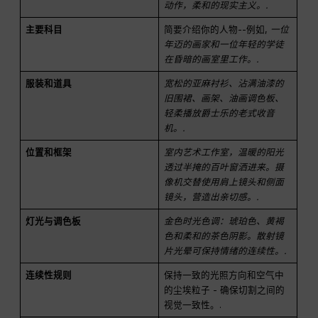
动作，柔和的现实主义。.
主要科目
简要介绍你的人物--例如,
一位
年迈的画家和一位年轻的学徒
在昏暗的画室里工作。.
服装和道具
宽松的亚麻衬衫、沾满油漆的
旧围裙、画架、油画调色板、
轻柔播放爵士乐的老式收音
机。.
位置和框架
室内艺术工作室，温暖的阳光
透过半掩的百叶窗洒进来。摄
像机交替使用肩上镜头和侧面
镜头，营造出亲切感。.
灯光与调色板
金色时光色调：琥珀色、黄褐
色和柔和的茶色阴影。散射镜
片光晕可保持情绪的连续性。.
连续性规则
保持一致的光照方向和空气中
的尘埃粒子 - 确保切割之间的
视觉一致性。.