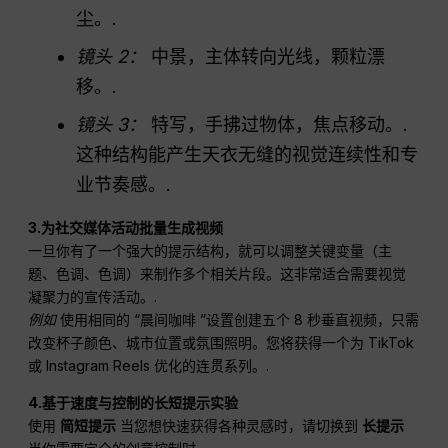
尘。.
镜头 2：
中景，主体转向光线，颗粒漂
移。.
镜头 3：
特写，手拂过物体，焦点移动。.
这种结构能产生天衣无缝的视觉连续性和专
业节奏感。.
3.为社交媒体活动批量生成视频
一旦你有了一个强大的提示结构，就可以调整关键变量（主
题、色调、色调）来制作多个相关片段。这非常适合需要视觉
凝聚力的宣传活动。.
例如
使用相同的 “晨间咖啡 ”设置创建五个 8 秒垂直视频，只需
改变杯子颜色、城市位置或氛围照明。您将获得一个为 TikTok
或 Instagram Reels 优化的连贯系列。.
4.基于速度与控制的长短提示实验
使用
简短提示
当您想快速获得各种灵感时，请切换到
长提示