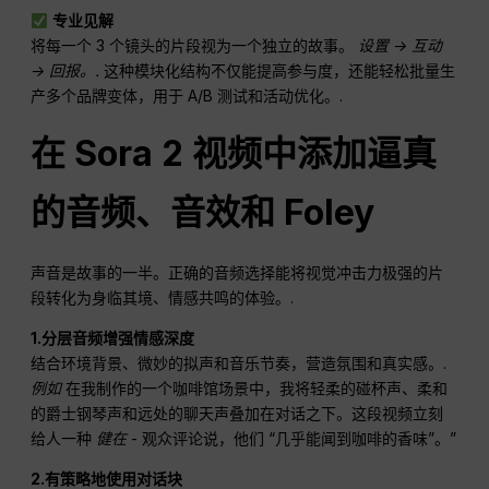
专业见解
将每一个 3 个镜头的片段视为一个独立的故事。
设置 → 互动
→ 回报。.
这种模块化结构不仅能提高参与度，还能轻松批量生
产多个品牌变体，用于 A/B 测试和活动优化。.
在 Sora 2 视频中添加逼真
的音频、音效和 Foley
声音是故事的一半。正确的音频选择能将视觉冲击力极强的片
段转化为身临其境、情感共鸣的体验。.
1.分层音频增强情感深度
结合环境背景、微妙的拟声和音乐节奏，营造氛围和真实感。.
例如
在我制作的一个咖啡馆场景中，我将轻柔的碰杯声、柔和
的爵士钢琴声和远处的聊天声叠加在对话之下。这段视频立刻
给人一种
健在
- 观众评论说，他们 “几乎能闻到咖啡的香味”。”
2.有策略地使用对话块