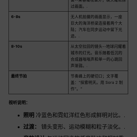
过画面。.
6-8s
无人机拍摄的画面显示，一座
巨大的海洋桥梁连接着两个大
陆；汽车在同步运动中留下光
迹。.
8-10s
从太空拉回的镜头--地球闪耀着
城市的灯光。音乐随着低沉的
合成器嗡嗡声和单一的心跳回
声渐弱。.
最终节拍
节奏峰上的硬切口；文字覆
盖：“探索明天。用 Sora 2 制
作”。”
视听说明：
照明
冷蓝色和霓虹洋红色形成鲜明对比。.
过渡：
镜头变形、运动模糊和粒子淡化。.