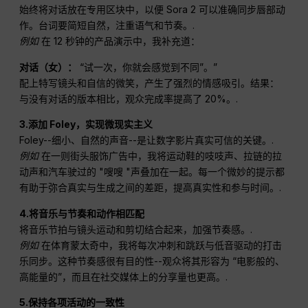
始终将对话放在专用区块中，以便 Sora 2 可以准确同步唇部动
作。台词要简短自然，注重语气和节奏。.
例如
在 12 秒钟的产品演示中，我补充道：
对话（女）：
“试一次，你就会感觉到不同”。”
配上特写镜头和自信的微笑，产生了强烈的情感吸引。结果：
与没有对话的版本相比，观众完成率提高了 20%。.
3.添加 Foley，实现微现实主义
Foley--细小、自然的声音--是让数字影片真实可信的关键。.
例如
在一则街头服饰广告中，我将运动鞋的吱吱声、拉链的拉
动声和汽车驶过的 "嗖嗖 "声叠加在一起。每一个微妙的提示都
有助于弥合真实与生成之间的差距，提高真实性和参与时间。.
4.将音乐与节奏和动作相匹配
将音乐节拍与镜头运动和剪切结合起来，加强节奏感。.
例如
在体育蒙太奇中，我将每次冲刺和跳跃与低音驱动的打击
乐同步。这种节奏感很有目的性--观众将其形容为 “电影般的、
高能量的”，而且在社交媒体上的分享量也更高。.
5.保持各项活动的一致性