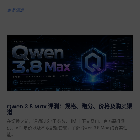
更多信息
Qwen 3.8 Max 评测：规格、跑分、价格及购买渠
道
在切换之前，请通过 2.4T 参数、1M 上下文窗口、官方基准测
试、API 定价以及不限配额套餐，了解 Qwen 3.8 Max 的真实性
能。.