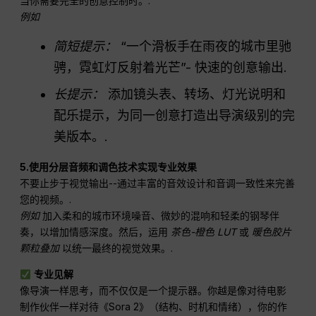
当你需要完全的创意控制时。.
例如
简短提示：
“一个滑板手在雨夜的城市里驰
骋，霓虹灯反射着光芒”- 快速的创意输出.
长提示：
添加镜头表、转场、灯光说明和
配乐提示，为同一创意打造出导演级别的完
美版本。.
5.使用分层音频和调色技术实现专业效果
不要止步于视觉输出--通过丰富的音效设计和音调一致性来完善
您的视频。.
例如
加入柔和的城市环境噪音、微妙的混响和轻柔的钢琴伴
奏，以增加情感深度。然后，运用
茶色-橙色 LUT
或
暖色胶片
颗粒叠加
以统一最终的视觉效果。.
专业见解
像导演一样思考，而不仅仅是一个提示器。你越是像对待电影
制作伙伴一样对待《Sora 2》（结构、时机和情绪），你的作