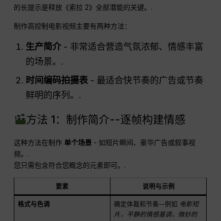
的长提示是释放《索拉 2》全部潜能的关键。.
制作高控制电影视频主要有两种方法：
生产简介
- 非常适合营造气氛浓郁、情感丰富
的场景。.
时间编码拍摄表
- 最适合快节奏的广告或节奏
鲜明的序列。.
方法 1：制作简介--逐帧构建情感
这种方法在制作
单个场景
- 如短片瞬间、豪华广告或叙事视
频。.
您只需包含符合您概念的元素即可。.
要素
说明与示例
格式与色调
确定体裁和节奏--例如
电影短
片，平静的情感基调，微妙的