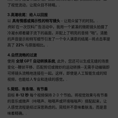
了视觉流动，让观众目不转睛。.
3.高潮收尾：给人以回报
以
具有情感或揭示性的特写镜头
- 让观众留下的时刻。.
例如
在一次饮料广告活动中，我用一个紧凑的微距镜头拍摄了
冷凝水顺着罐子流下的画面，并配上了明亮的音频 “啪”。清脆
的声音提示和特写细节引发了一个令人满意的结尾--将点击率提
高了
22%
与原版相比。.
4.自然流畅的过渡
使用
全球 GPT 自动转换系统
, 此外，您还可以生成无缝的场景
变化--鞭状平移、匹配剪切或微妙的运动转换--无需手动编辑即
可将镜头流畅地连接在一起。这样，即使是人工智能生成的短
视频，也能给人专业和连续的感觉。.
5.简短、有条理、有节奏
目标
8-12 秒
每个视频保持 2-3 个节拍。将视觉效果与有节奏
的音乐或微声（咔嗒声、啪嗒声或环境嗡嗡声）搭配起来，让
人感觉流程是经过深思熟虑的。简短并不意味着肤浅，而是意
味着精确。.