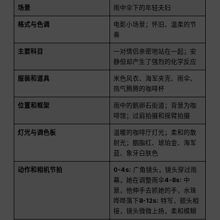
场景
雨中伞下的年轻夫妇
格式与色调
电影小场景；怀旧、温柔的节
奏
主要科目
一对情侣亲密地站在一起；安
静但却产生了强烈的化学反应
服装和道具
米色风衣、海军夹克、雨伞、
热气腾腾的咖啡杯
位置和框架
雨中的鹅卵石街道；背景为咖
啡馆；过肩拍摄和摇臂拍摄
灯光与调色板
温暖的咖啡厅灯光；柔和的散
射光；胭脂红、琥珀金、海军
蓝、象牙白肤色
动作和相机节拍
0-4s:
广角镜头，镜头穿过雨
幕，她在调整雨伞
4-8s:
中
景，他伸手去抓她的手，水珠
哗哗落下
8-12s:
特写，额头相
接，镜头微微上扬，柔和模糊