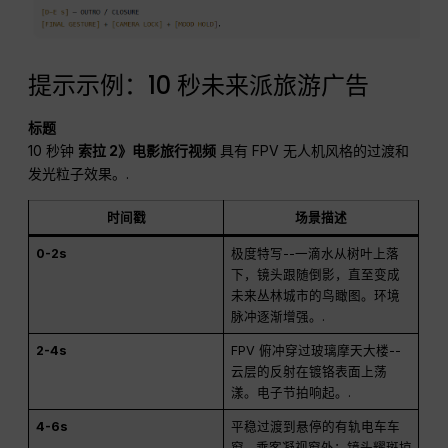
提示示例：10 秒未来派旅游广告
标题
10 秒钟
索拉 2》电影旅行视频
具有 FPV 无人机风格的过渡和
发光粒子效果。.
时间戳
场景描述
0-2s
极度特写--一滴水从树叶上落
下，镜头跟随倒影，直至变成
未来丛林城市的鸟瞰图。环境
脉冲逐渐增强。.
2-4s
FPV 俯冲穿过玻璃摩天大楼--
云层的反射在镀铬表面上荡
漾。电子节拍响起。.
4-6s
平稳过渡到悬停的有轨电车车
窗--乘客凝视窗外；镜头耀斑掠