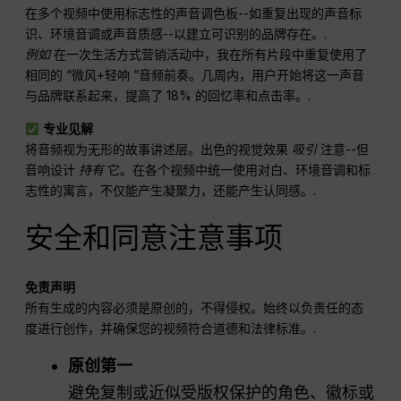
在多个视频中使用标志性的声音调色板--如重复出现的声音标
识、环境音调或声音质感--以建立可识别的品牌存在。.
例如
在一次生活方式营销活动中，我在所有片段中重复使用了
相同的 “微风+轻响 ”音频前奏。几周内，用户开始将这一声音
与品牌联系起来，提高了 18% 的回忆率和点击率。.
专业见解
将音频视为无形的故事讲述层。出色的视觉效果
吸引
注意--但
音响设计
持有
它。在各个视频中统一使用对白、环境音调和标
志性的寓言，不仅能产生凝聚力，还能产生认同感。.
安全和同意注意事项
免责声明
所有生成的内容必须是原创的，不得侵权。始终以负责任的态
度进行创作，并确保您的视频符合道德和法律标准。.
原创第一
避免复制或近似受版权保护的角色、徽标或