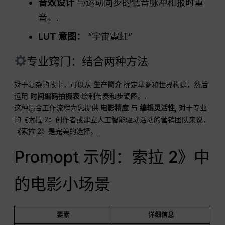
音效设计
与运动同步的低音脉冲和报时重
音。.
LUT 意图：
“宇宙霓虹”
专业窍门：结合两种方法
对于复杂的故事，可以从
生产简介
确定基调和世界构建，然后
运用
时间编码拍摄表
绘制节奏和步调图。.
这种混合工作流程为您提供
电影精度
与
编辑灵活性
, 对于专业
的《索拉 2》创作者或建立人工智能驱动活动的营销团队来说，
《索拉 2》是完美的选择。.
Promopt 示例：索拉 2》中
的电影小场景
要素
详细信息