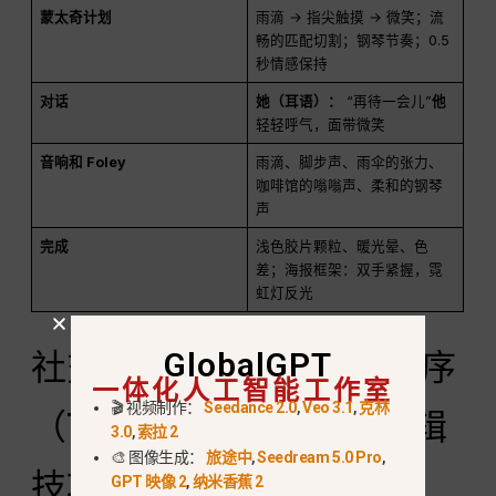
蒙太奇计划
雨滴 → 指尖触摸 → 微笑；流
畅的匹配切割；钢琴节奏；0.5
秒情感保持
对话
她（耳语）：
“再待一会儿”
他
轻轻呼气，面带微笑
音响和 Foley
雨滴、脚步声、雨伞的张力、
咖啡馆的嗡嗡声、柔和的钢琴
声
完成
浅色胶片颗粒、暖光晕、色
差；海报框架：双手紧握，霓
虹灯反光
社交媒体视频的多镜头排序
GlobalGPT
一体化人工智能工作室
🎬 视频制作：
Seedance 2.0
,
Veo 3.1
,
克林
（TikTok 和 Reels AI 编辑
3.0
,
索拉 2
🎨 图像生成：
旅途中
,
Seedream 5.0 Pro
,
技巧）
GPT 映像 2
,
纳米香蕉 2