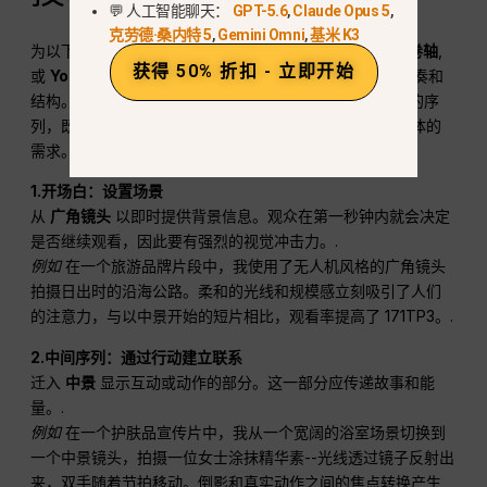
💬 人工智能聊天：
GPT-5.6
,
Claude Opus 5
,
克劳德·桑内特 5
,
Gemini Omni
,
基米 K3
为以下平台制作震撼人心的短视频
TikTok
,
Instagram 卷轴
,
获得 50% 折扣 - 立即开始
或
YouTube 短片
这需要的不仅仅是一个好点子，而是节奏和
结构。使用
全球 GPT
或
索拉 2
, 您可以设计 3-5 个镜头的序
列，既有电影的感觉，又有足够快的节奏，以满足社交媒体的
需求。.
1.开场白：设置场景
从
广角镜头
以即时提供背景信息。观众在第一秒钟内就会决定
是否继续观看，因此要有强烈的视觉冲击力。.
例如
在一个旅游品牌片段中，我使用了无人机风格的广角镜头
拍摄日出时的沿海公路。柔和的光线和规模感立刻吸引了人们
的注意力，与以中景开始的短片相比，观看率提高了 171TP3。.
2.中间序列：通过行动建立联系
迁入
中景
显示互动或动作的部分。这一部分应传递故事和能
量。.
例如
在一个护肤品宣传片中，我从一个宽阔的浴室场景切换到
一个中景镜头，拍摄一位女士涂抹精华素--光线透过镜子反射出
来，双手随着节拍移动。倒影和真实动作之间的焦点转换产生