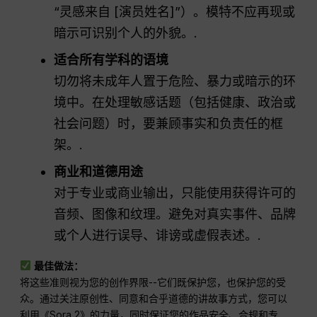
“灵感来自 [演员姓名]”）。模特不应再现或
暗示可识别个人的外貌。.
适合所有学科的语境
切勿将未成年人置于危险、暴力或暗示的环
境中。在处理敏感话题（包括健康、政治或
社会问题）时，要兼顾事实和负责任的框
架。.
商业和道德用途
对于专业或商业输出，只能使用获得许可的
音频、图像和纹理。避免对真实事件、品牌
或个人进行误导、诽谤或虚假表述。.
最佳做法：
将这些准则视为您的创作界限--它们既保护您，也保护您的受
众。通过关注原创性、同意和合乎道德的讲故事方式，您可以
利用《Sora 2》的力量，同时保证您的作品安全、合规和专