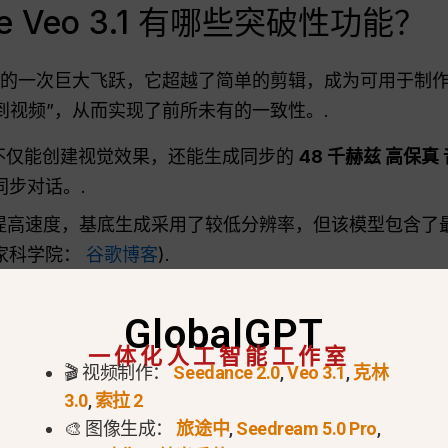
gle Veo 3.1 有哪些突破性功能？
域的一次巨大飞跃，它超越了简单的剪辑，成为可用于制
到视频”，从而实现了前所未有的一致性。.
.1 不仅能创建视觉效果，还能生成同步的
48 千赫兹
高保真
步对话。.
提高速度，基底生成采用了较低分辨率，但该模型包含了
家科学院：
谷歌博客
).
:9 画面的型号不同，Veo 3.1 具有以下特点
原生 9:16 
GlobalGPT
TikTok 等移动平台创作场景。.
一体化人工智能工作室
w ”界面，你可以根据上一个片段的最后一秒，将 8 秒钟
🎬 视频制作：
Seedance 2.0
,
Veo 3.1
,
克林
3.0
,
索拉 2
🎨 图像生成：
旅途中
,
Seedream 5.0 Pro
,