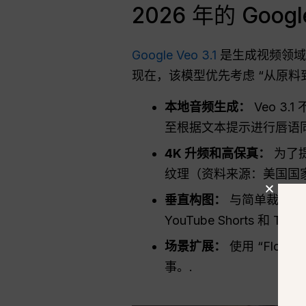
2026 年的 Goo
Google Veo 3.1
是生成视频领
现在，该模型优先考虑 “从原料
本地音频生成：
Veo 3
至根据文本提示进行唇语同
4K 升频和高保真：
为了
纹理（资料来源：美国国
垂直构图：
与简单裁剪 16
YouTube Shorts 和 
场景扩展：
使用 “Flo
事。.