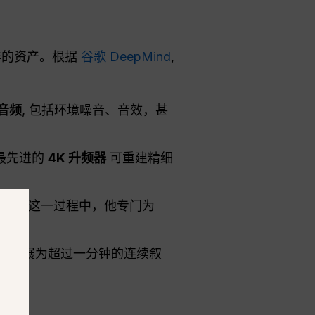
作的资产。根据
谷歌 DeepMind
,
音频
, 包括环境噪音、音效，甚
最先进的
4K 升频器
可重建精细
支持
, 在这一过程中，他专门为
的片段扩展为超过一分钟的连续叙