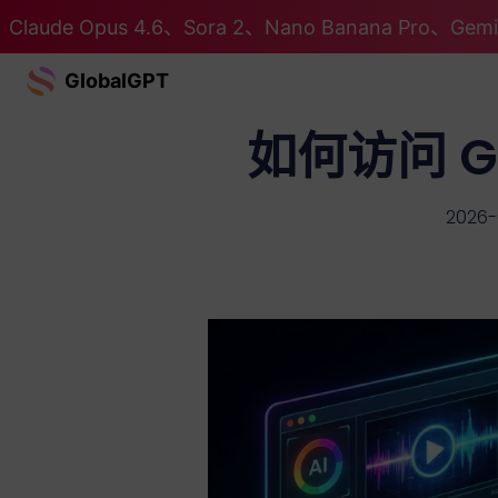
Claude Opus 4.6、Sora 2、Nano Banana Pro、G
GlobalGPT
如何访问 Go
2026-