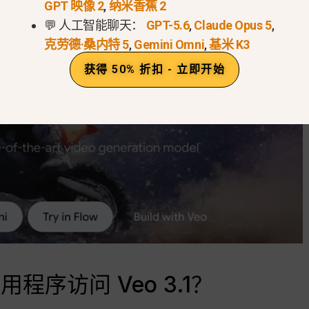
GPT 映像 2
,
纳米香蕉 2
💬 人工智能聊天：
GPT-5.6
,
Claude Opus 5
,
克劳德·桑内特 5
,
Gemini Omni
,
基米 K3
获得 50% 折扣 - 立即开始
程序访问 Veo 3.1？