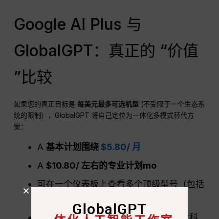
Google AI Plus 与
GlobalGPT：真正的 “价值
”比较
如果您的真正目标是
每美元最多可选机型
(不受限于一个生态系
统的限制），GlobalGPT 将自己定位为一体化多模式替代方
案：
A
基本计划围绕
$5.80/ 月
A
$10.80/ 左右的专业计划
mo
可在一个仪表板上查看多个顶级型号（包括
宝石级选项
GlobalGPT
GlobalGPT 以更低的月租费汇集了各大科