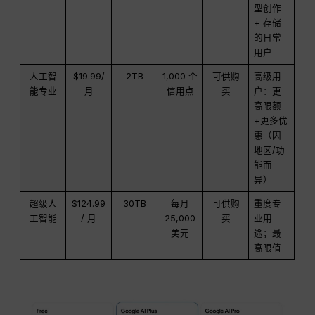
型创作
+ 存储
的日常
用户
人工智
$19.99/
2TB
1,000 个
可供购
高级用
能专业
月
信用点
买
户：更
高限额
+更多优
惠（因
地区/功
能而
异）
超级人
$124.99
30TB
每月
可供购
重度专
工智能
/ 月
25,000
买
业用
美元
途；最
高限值