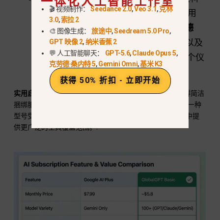
一体化人工智能工作室
🎬 视频制作：
Seedance 2.0
,
Veo 3.1
,
克林
技巨头的同类最佳机型。您不必强制使用
3.0
,
索拉 2
Gemini 的所有功能；您可以使用
克劳德
🎨 图像生成：
旅途中
,
Seedream 5.0 Pro
,
4.5
用于编码、,
GPT-5.2
用于推理，以及
GPT 映像 2
,
纳米香蕉 2
💬 人工智能聊天：
GPT-5.6
,
Claude Opus 5
,
索拉 2 Pro
视频--所有这些都可以从一个仪
克劳德·桑内特 5
,
Gemini Omni
,
基米 K3
表板上完成。.
获得 50% 折扣 - 立即开始
实用启示
AI Plus 适用于使用 Google 应用程序并希望获得简洁
捆绑服务的用户；GlobalGPT 则适用于需要
模型冗余
(当一种
型号受费率限制时，可切换另一种型号），并在一次订购中提
供更广泛的工具覆盖范围。.