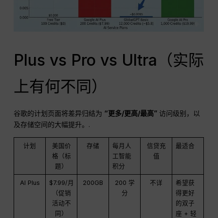
Plus vs Pro vs Ultra（实际
上有何不同）
谷歌的计划页面将差异归结为
“更多/更高/最高”
访问级别，以
及存储空间的大幅提升。.
计划
美国价
存储
每月人
信贷充
最适合
格（标
工智能
值
题）
积分
AI Plus
$7.99/月
200GB
200 学
不详
希望获
（促销
分
得更好
活动不
的双子
同）
座 + 轻