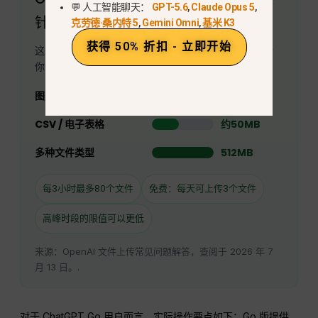
💬 人工智能聊天：
GPT-5.6
,
Claude Opus 5
,
针对 Go 的生成图像计数器
克劳德·桑内特 5
,
Gemini Omni
,
基米 K3
获得 50% 折扣 - 立即开始
这些限制有助于图像上传和文件分析。它们并不能告诉
你ChatGPT Go每天会生成多少张新图像。.
图片上传
20MB
CSV / 电子表格
约50MB
多种文件类型
512MB
每3小时最多80个文件
免费：每天可上传3个文件
高峰时段的限值可以更低
来源：OpenAI 文件上传常见问题解答，查阅于 2026 年 7
月 13 日。.
对于 ChatGPT Go 用户而言，实际操作要点如下：Go 版提供