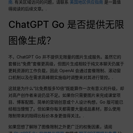
南
. 有关区域访问的问题，请联系
美国地区供应指南
是一篇值
得阅读的后续文章。.
ChatGPT Go 是否提供无限
图像生成？
不，ChatGPT Go 并不提供无限量的图片生成服务。虽然它的
套餐比“免费”套餐更高级，但图片生成相较于纯文本聊天仍属于
更耗资源的工作负载，因此 OpenAI 会通过套餐限制、滚动窗
口机制以及在需求高峰期实施临时调整来对其进行管控。.
这就是为什么“比免费版多10倍”既能算作一次有意义的升级，却
对高产创作者来说仍显不足。如果你只需要图片来完成课堂项
目、博客配图、简单的营销创意或个人设计构想，Go 版可能已
经相当慷慨了。但如果你每天都需要大量成品素材，那么使用
限制带来的阻碍比标价本身更值得关注。.
如果您想了解除了图像限制之外更广泛的权衡因素，请阅