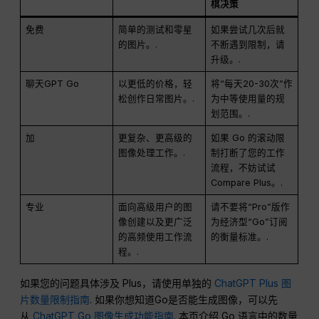
棋决策
免费
简单的测试和零星
如果尝试几次后就
的图片。.
不断遇到限制，请
升级。.
聊天GPT Go
以更低的价格，轻
将“每天20-30次”作
松创作日常图片。.
为中等使用量的规
划范围。.
加
更复杂、更高级的
如果 Go 的滚动限
图像处理工作。.
制打断了您的工作
流程，不妨试试
Compare Plus。.
专业
面向高级用户的图
请不要将“Pro”版作
像创建以及更广泛
为经济型“Go”订阅
的高频使用工作流
的衡量标准。.
程。.
如果您的问题具体涉及 Plus，请使用单独的
ChatGPT Plus 图
片数量限制指南
. 如果你想知道Go是否能生成图像，可以先
从
ChatGPT Go 图像生成功能指南
. 本页介绍 Go 语言中的数量