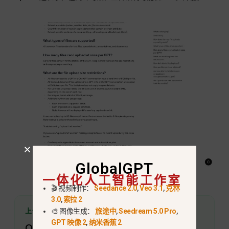
GlobalGPT
一体化人工智能工作室
🎬 视频制作：
Seedance 2.0
,
Veo 3.1
,
克林
3.0
,
索拉 2
上传限制是分开的
🎨 图像生成：
旅途中
,
Seedream 5.0 Pro
,
GPT 映像 2
,
纳米香蕉 2
OpenAI 公布了文件上传数量，而非仅