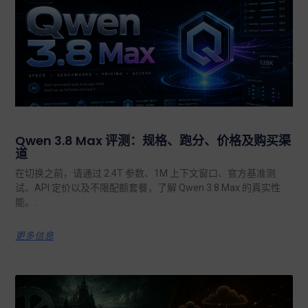
Qwen 3.8 Max 评测：规格、跑分、价格及购买渠
道
在切换之前，请通过 2.4T 参数、1M 上下文窗口、官方基准测
试、API 定价以及不限配额套餐，了解 Qwen 3.8 Max 的真实性
能。.
更多信息