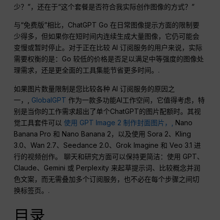
少？”，还在于“这个套餐是否符合我实际创作图像的方式？”
与“免费版”相比，ChatGPT Go 在日常图像提示方面的限制要
少得多，但如果你在短时间内连续生成大量图像，它仍可能会
变慢或暂时停止。对于正在比较 AI 订阅服务的用户来说，实际
需要权衡的是：Go 较低的价格是否足以满足中等强度的图像处
理需求，还是更全面的工具集能节省更多时间。.
如果图片数量限制是您比较各种 AI 订阅服务的原因之
一，,
GlobalGPT
作为一款多功能AI工作空间，它值得考虑，特
别是当你的工作需求超出了单个ChatGPT的图片配额时。其视
觉工具套件可以
使用 GPT Image 2 制作封面图片，,
Nano
Banana Pro 和 Nano Banana 2，以及使用 Sora 2、Kling
3.0、Wan 2.7、Seedance 2.0、Grok Imagine 和 Veo 3.1 进
行的视频创作。 聊天和研究方面可以保持更简洁：使用 GPT、
Claude、Gemini 或 Perplexity 来起草提示词、比较概念并润
色文案，而无需叠加多个订阅服务，也不必在每个步骤之间切
换标签页。.
目录