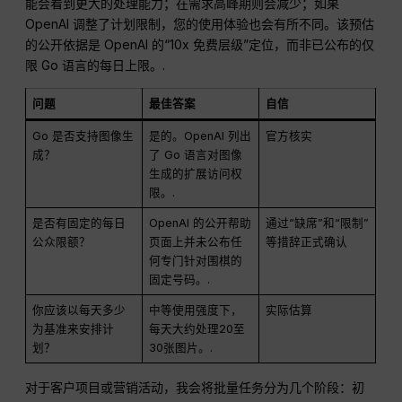
能会看到更大的处理能力；在需求高峰期则会减少；如果
OpenAI 调整了计划限制，您的使用体验也会有所不同。该预估
的公开依据是 OpenAI 的“10x 免费层级”定位，而非已公布的仅
限 Go 语言的每日上限。.
问题
最佳答案
自信
Go 是否支持图像生
是的。OpenAI 列出
官方核实
成？
了 Go 语言对图像
生成的扩展访问权
限。.
是否有固定的每日
OpenAI 的公开帮助
通过“缺席”和“限制”
公众限额？
页面上并未公布任
等措辞正式确认
何专门针对围棋的
固定号码。.
你应该以每天多少
中等使用强度下，
实际估算
为基准来安排计
每天大约处理20至
划？
30张图片。.
对于客户项目或营销活动，我会将批量任务分为几个阶段：初