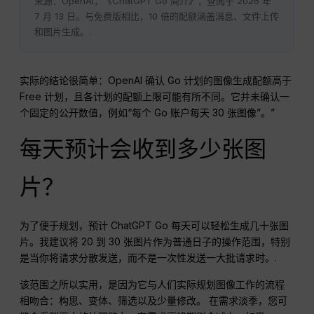
来源：OpenAI，《ChatGPT Go 简介》，查阅于 2026 年
7 月 13 日。与免费版相比，10 倍的配额涵盖消息、文件上传
和图片生成。.
实际的结论很简单：OpenAI 确认 Go 计划的图像生成配额高于
Free 计划，且各计划的配额上限可能有所不同。它并未确认一
个固定的公开数值，例如“每个 Go 账户每天 30 张图像”。”
每天预计会收到多少张图
片？
为了便于规划，预计 ChatGPT Go 每天可以轻松生成几十张图
片。我建议将 20 到 30 张图片作为普通日子的操作范围，特别
是当你将请求分散发送，而不是一次性发送一大批请求时。.
该范围之所以实用，是因为它与人们实际规划图像工作的流程
相吻合：构思、变体、筛选以及少量修改。 在需求淡季，您可