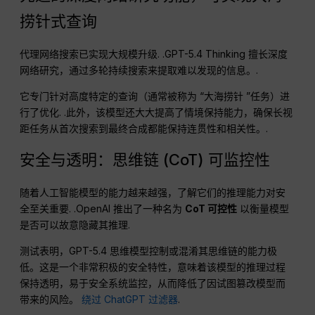
捞针式查询
代理网络搜索已实现大规模升级
. .GPT-5.4 Thinking 擅长深度
网络研究，通过多轮持续搜索来提取难以发现的信息。
.
它专门针对高度特定的查询（通常被称为 “大海捞针 ”任务）进
行了优化
. .此外，该模型还大大提高了情境保持能力，确保长视
距任务从首次搜索到最终合成都能保持连贯性和相关性。
.
安全与透明：思维链 (CoT) 可监控性
随着人工智能模型的能力越来越强，了解它们的推理能力对安
全至关重要
. .OpenAI 推出了一种名为
CoT 可控性
以衡量模型
是否可以故意隐藏其推理
.
测试表明，GPT-5.4 思维模型控制或混淆其思维链的能力极
低。这是一个非常积极的安全特性，意味着该模型的推理过程
保持透明，易于安全系统监控，从而降低了因试图篡改模型而
带来的风险。
绕过 ChatGPT 过滤器
.