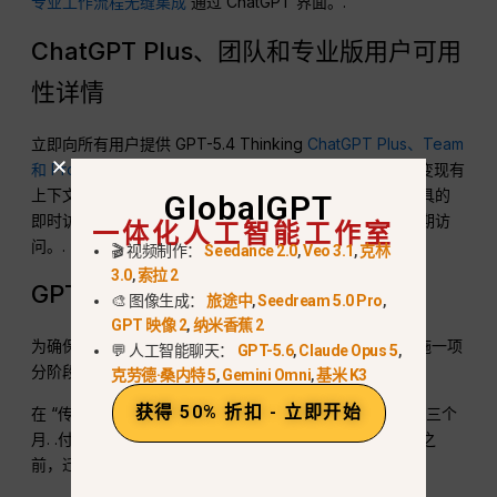
专业工作流程无缝集成
通过 ChatGPT 界面。.
ChatGPT Plus、团队和专业版用户可用
性详情
立即向所有用户提供 GPT-5.4 Thinking
ChatGPT Plus、Team
和 Pro 订阅者
. .它可以直接替代以前的思维模式，在不改变现有
上下文窗口限制的情况下，提供对新的可转向性和研究工具的
GlobalGPT
即时访问。企业和教育计划管理员可通过特定设置启用早期访
一体化人工智能工作室
问。.
🎬 视频制作：
Seedance 2.0
,
Veo 3.1
,
克林
3.0
,
索拉 2
GPT-5.2 的分阶段退休时间表思考
🎨 图像生成：
旅途中
,
Seedream 5.0 Pro
,
GPT 映像 2
,
纳米香蕉 2
为确保依赖旧工作流程的企业平稳过渡，OpenAI 正在实施一项
💬 人工智能聊天：
GPT-5.6
,
Claude Opus 5
,
分阶段退役计划
. .GPT-5.2 思考不会在一夜之间消失。.
克劳德·桑内特 5
,
Gemini Omni
,
基米 K3
获得 50% 折扣 - 立即开始
在 “传统机型 ”栏目下的机型选择器中，该机型可使用整整三个
月
. .付费用户在
2026 年 6 月 5 日
, 在 GPT-5.2 全面退役之
前，迁移其提示和工作流程
.