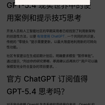
GPT-5.4 现实世界中的使
用案例和提示技巧思考
开发人员和人工智能社区的早期采用者已经找到了利用新架构
的创造性方法，以便
有效使用 ChatGPT
. .一个共同的共识是，
传统的 “零镜头 ”提示需要更新，以最大限度地利用新的可转向
性功能。.
社区专家建议在生成前期计划后，明确要求模型 “暂停审批”。
通过提示,
“列出你的研究策略，等我确认后再执行”
用户可以确
保模型完全符合复杂的项目要求。.
官方 ChatGPT 订阅值得
GPT-5.4 思考吗？
对于完全依赖 OpenAI 生态系统的高级用户来说，OpenAI 的