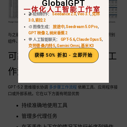
GlobalGPT
一体化人工智能工作室
🎬 视频制作：
Seedance 2.0
,
Veo 3.1
,
克林
3.0
,
索拉 2
🎨 图像生成：
旅途中
,
Seedream 5.0 Pro
,
GPT 映像 2
,
纳米香蕉 2
与之前的模型相比，改进后的空间推理使其能够更可靠地识别
💬 人工智能聊天：
GPT-5.6
,
Claude Opus 5
,
组件、标注结构和理解元素之间的关系。.
克劳德·桑内特 5
,
Gemini Omni
,
基米 K3
可靠的多步骤工具使用和工
获得 50% 折扣 - 立即开始
作流程自动化
GPT-5.2 思维擅长协调
多步骤工作流程
依赖工具、应用程序接
口或外部系统。它在以下方面有明显优势
持续准确地使用工具
管理多代理任务
在不丢失上下文的情况下执行长序列操作