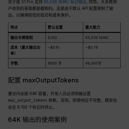
双子座 3.1 Pro 支持
65,536 (64K) 标记输出
, 然而，大多数用
户收到的答案都是截断的。这是由于默认 API 配置限制了输
出，以确保较低的延迟和成本保护。.
特点
默认设置
最大能力
输出令牌限制
8,192
65,536 (64K)
成本（最大输出功
~$0.10
~$0.78
率）
字数.
6000 字
49,000字
配置 maxOutputTokens
要访问全部 64K 容量，开发人员必须明确设置
参数。否则，即使响应不完整，模型也
max_output_tokens
会在 8 192 个标记时停止。.
64K 输出的使用案例