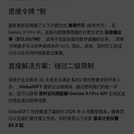
思维令牌 “税
最新更新还明确了以下计费方式
推理代币
(思考代币）
. .在
Gemini 3.1 Pro 中，这些内部推理周期的计费方式为
标准输出
率（$12.00/1M）
. .适用于高复杂度的数学或编码任务、,
思维
令牌最多可占总申请成本的 30%
, 因此，高效、及时的工程设
计比以往任何时候都更加重要。.
直接解决方案：绕过二级限制
适用于无法等待 30 天或无法满足 $250 预付费要求的开发人
员、,
GlobalGPT
提供企业级网关
. .通过使用我们的统一平
台，您可以获得
即时访问高配额 Gemini 3.1 Pro API
无地区支
付锁定或分级等待期
.
GlobalGPT 已经集成了最新的 2026 年 4 月模型版本，确保您
可以无缝扩展代理工作流，同时享受以下优势
基本计划仅需
$5.8 起
.