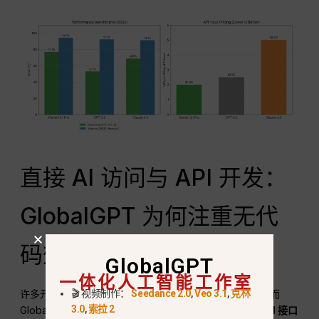
直接 AI 访问与 API 开发：
GlobalGPT 为何注重无代
码效率
GlobalGPT
一体化人工智能工作室
🎬 视频制作：
Seedance 2.0
,
Veo 3.1
,
克林
许多开发人员都在寻找 API 密钥来构建自定义应用程序，而
3.0
,
索拉 2
GlobalGPT 则被设计成一种
综合人工智能平台，而非 API 接口