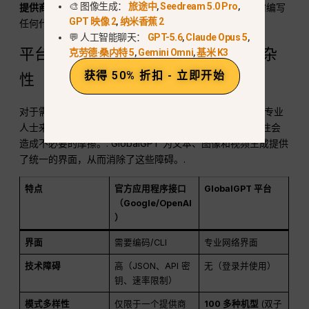
🎨 图像生成：
旅途中
,
Seedream 5.0 Pro
,
提供商。.
我们提供了一个面向用户的高性能环境，您无需编写
GPT 映像 2
,
纳米香蕉 2
任何代码即可直接与 100 多个领先模型进行交互。.
💬 人工智能聊天：
GPT-5.6
,
Claude Opus 5
,
平台的无障碍性与应用程序接口的复杂
克劳德·桑内特 5
,
Gemini Omni
,
基米 K3
获得 50% 折扣 - 立即开始
性
对于需要立即从 Gemini 3.1 Pro 或 GPT-5.2 中获得结果的专业
人士来说，管理复杂的 API 集成、分级计费和区域限制往往会
造成不必要的摩擦。.
GlobalGPT 为文本、图像和视频生成提供
了统一的界面，从而消除了这些障碍。.
特点
官方应用程序接口
GlobalGPT 平台
（Google/OpenAI
）
界面
需要编码/CLI
专业网络界面
技术障碍
高（JSON、API 密
无（登录并使用）
钥、速率限制）
模式多样性
仅限于一个提供商
100 多种机型
(双子