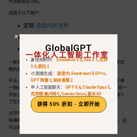
作流程而设计的。.
适用于以下用户：
定期
总结PDF文件
处理长文件或复杂文件
GlobalGPT
需要在文档上直接提出后续问题
一体化人工智能工作室
🎬 视频制作：
Seedance 2.0
,
Veo 3.1
,
克林
一款专为多种任务设计的集成式人工智能平台或许能提供更流
3.0
,
索拉 2
畅的使用体验。.
🎨 图像生成：
旅途中
,
Seedream 5.0 Pro
,
GPT 映像 2
,
纳米香蕉 2
平台，如
GLBGPT
采取不同的方法。GLBGPT 并非专注于单
💬 人工智能聊天：
GPT-5.6
,
Claude Opus 5
,
一特征，而是一个
全球性的一体化人工智能平台
它支持在同一
克劳德·桑内特 5
,
Gemini Omni
,
基米 K3
平台上处理文本、图片、视频和文档的工作流程——从而减少
了在不同工具之间来回切换的需要。.
获得 50% 折扣 - 立即开始
对于PDF特有的任务，例如摘要生成或与文档进行对话，,
GLBGPT 推出的 ChatPDF
支持直接上传文件和即时交互，这
可以简化频繁用户的操作流程。.