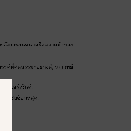
์ประวัติการสนทนาหรือความจำของ
รค์ที่คัดสรรมาอย่างดี, นักเวทย์
็นเปอร์เซ็นต์.
หรือซับซ้อนที่สุด.
ะตัว.