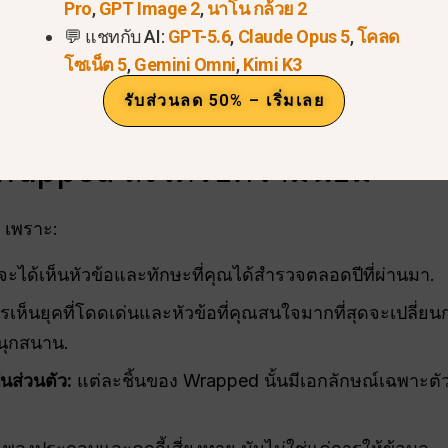
 เพลงที่ถ่ายทอดบรรยากาศของบทสนทนา AI ของคุณ.
Pro
,
GPT Image 2
,
นาโน กล้วย 2
💬 แชทกับ AI:
GPT-5.6
,
Claude Opus 5
,
โคลด
ดและทำนายอนาคตสำหรับปีที่กำลังจะมาถึงของคุณ.
โซเน็ต 5
,
Gemini Omni
,
Kimi K3
ารวิเคราะห์ความหมาย
เปลี่ยนการโต้ตอบกับ AI ของคุณให
รับส่วนลด 50% – เริ่มเลย
apped ถึงได้รับความนิยม
 เพราะ:
ะได้เห็นหัวข้อและทักษะที่คุณได้สำรวจตลอดปีที่ผ่านมา.
เห็นยุคที่โดดเด่นและหัวข้อที่คุณสนใจมากที่สุดจะเปลี่ย
นุกสนาน.
็นส่วนตัว:
แต่ละชิ้นของ Wrapped นั้นมีเอกลักษณ์เฉพาะตัว