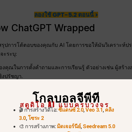
ลองใช้ GPT-5.2 ตอนนี้ >
ow ChatGPT Wrapped
่อสรุปการโต้ตอบของคุณกับ AI โดยการขอให้มันวิเคราะห
จะระบุ:
คุณในการตั้งคำถามและการเรียนรู้ ตัวอย่างเช่น ผู้สร้างสร
ชิงปรัชญา.
อหัวข้อที่โดดเด่นที่คุณใช้เวลาสำรวจมากที่สุด โดยแสดงเป
โกลบอลจีพีที
ที่สุดของคุณในหัวข้อที่เฉพาะเจาะจงที่สุด ทางเทคนิคที่สุด 
สตูดิโอ AI แบบครบวงจร
🎬 การสร้างวิดีโอ:
ซีแดนซ์ 2.0
,
Veo 3.1
,
คลิง
ี่คุณได้พัฒนาขึ้นผ่านการมีปฏิสัมพันธ์เหล่านี้.
3.0
,
โซระ 2
คลิกภาพของรูปแบบการสื่อสารของคุณ รวมถึงลักษณะเฉพา
🎨 การสร้างภาพ:
มิดเจอร์นีย์
,
Seedream 5.0