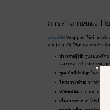
การทำงานของ H
แชทจีพีที
Wrapped ใช้คำสั่งเพื
คุณ (หากเปิดใช้งานความจำ) มัน
ประเภทผู้ใช้:
รูปแบบหลักของ
แห่งรหัส, หรือ นักปรัชญาเ
ยุคสมัยที่สำคัญ:
โครงการหรื
โพรงกระต่าย:
การดำดิ่งลึก
ทักษะพลัง:
ความสามารถหลักท
เช็คบรรยากาศ:
โปรไฟล์บุ