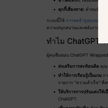
ซาวด์แทร็ก:
เพลย์ลิสต์ 3
คุกกี้เสี่ยงทาย:
คำคมที่ฉลา
ระบบนี้ใช้
การจดจำรูปแบบและก
ความสนุกสนานและพลังงานสูง.
ทำไม ChatGPT Wr
ผู้คนชื่นชอบ ChatGPT Wrapped
ส่งเสริมการสะท้อนคิด
คุณจ
ทำให้การเรียนรู้เป็นเกม
การ
รายการ “ความสำเร็จ” ที่ส
ให้บริการการปรับแต่งให้เป
ChatGPT.