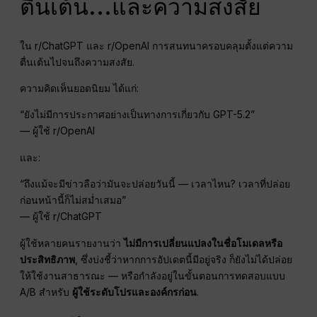
ตื่นเต้น...และความสงสัย
ใน r/ChatGPT และ r/OpenAI การสนทนาครอบคลุมตั้งแต่ความ
ตื่นเต้นไปจนถึงความสงสัย.
ความคิดเห็นยอดนิยม ได้แก่:
“ยังไม่มีการประกาศอย่างเป็นทางการเกี่ยวกับ GPT-5.2”
— ผู้ใช้ r/OpenAI
และ:
“ถึงแม้จะมีข่าวลือว่ามันจะปล่อยวันนี้ — เวลาไหน? เวลาที่ปล่อย
ก่อนหน้านี้ก็ไม่สม่ำเสมอ”
— ผู้ใช้ r/ChatGPT
ผู้ใช้หลายคนรายงานว่า
ไม่มีการเปลี่ยนแปลงในชื่อโมเดลหรือ
ประสิทธิภาพ
, ซึ่งบ่งชี้ว่าหากการอัปเดตนี้มีอยู่จริง ก็ยังไม่ได้ปล่อย
ให้ใช้งานสาธารณะ — หรือกำลังอยู่ในขั้นตอนการทดสอบแบบ
A/B สำหรับ
ผู้ใช้ระดับโปรและองค์กรก่อน
.