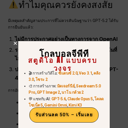
ทำไมคุณควรยังคงสงสัย
มีเหตุผลสำคัญสามประการที่ไม่ควรสันนิษฐานว่า GPT-5.2 ได้รับ
การยืนยันแล้ว:
ไม่มีการประกาศอย่างเป็นทางการจาก OpenAI
รายงานของสื่อมวลชนอาศัยแหล่งข่าวภายในที่
โกลบอลจีพีที
สตูดิโอ AI แบบครบ
ไม่เปิดเผยตัวตน
วงจร
ประวัติการเลื่อนการเปิดตัวของ OpenAI (GPT-
🎬 การสร้างวิดีโอ:
ซีแดนซ์ 2.0
,
Veo 3.1
,
คลิง
4.5, GPT-5, การเปิดตัวแบบหลายรูปแบบ)
3.0
,
โซระ 2
🎨 การสร้างภาพ:
มิดเจอร์นีย์
,
Seedream 5.0
การอัปเดตที่ผ่านมาได้เปิดตัวบ่อยครั้ง:
Pro
,
GPT Image 2
,
นาโน กล้วย 2
💬 แชทกับ AI:
GPT-5.6
,
Claude Opus 5
,
โคลด
เงียบๆ
โซเน็ต 5
,
Gemini Omni
,
Kimi K3
ค่อยๆ
รับส่วนลด 50% – เริ่มเลย
จำกัดภูมิภาค