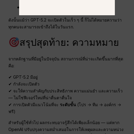
หรือแบบที่ต้องสมัครสมาชิก
ดังนั้นแม้ว่า GPT-5.2 จะเปิดตัวในเร็ว ๆ นี้ ก็ไม่ได้หมายความว่า
ทุกคนจะสามารถเข้าถึงได้ในวันแรก.
สรุปสุดท้าย: ความหมาย
จากหลักฐานที่มีอยู่ในปัจจุบัน สถานการณ์ที่น่าจะเกิดขึ้นมากที่สุด
คือ:
✔ GPT-5.2 มีอยู่
✔ กำลังจะเปิดตัว
✔ จะให้ความสำคัญกับประสิทธิภาพ ความแม่นยำ และความเร็ว
— ไม่ใช่ฟีเจอร์ใหม่ที่น่าตื่นตาตื่นใจ
✔ การเปิดตัวมีแนวโน้มที่จะ
ระดับขั้น
(โปร → ทีม → องค์กร →
ฟรี)
สำหรับผู้ใช้ทั่วไป ผลกระทบอาจรู้สึกได้เพียงเล็กน้อย — แต่หาก
OpenAI ปรับปรุงความสม่ำเสมอในการให้เหตุผลและความหน่วง