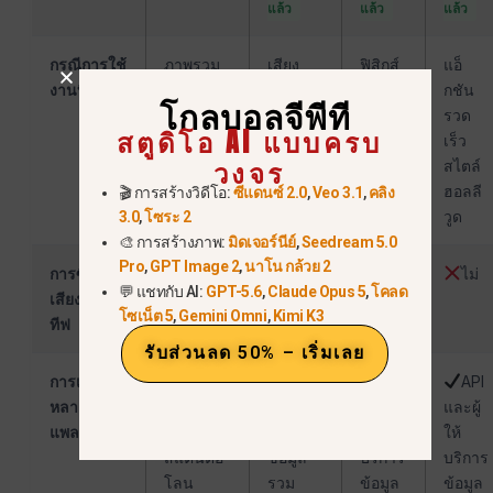
แล้ว
แล้ว
แล้ว
กรณีการใช้
ภาพรวม
เสียง
ฟิสิกส์
แอ็
งานที่ดีที่สุด
ใน
คุณภาพ
ของ
กชัน
โกลบอลจีพีที
ลักษณะ
สูงและ
มนุษย์
รวด
สตูดิโอ AI แบบครบ
ภาพยนตร์
ความ
ที่ซับ
เร็ว
วงจร
คมชัด
ซ้อน
สไตล์
ระดับ
ฮอลลี
🎬 การสร้างวิดีโอ:
ซีแดนซ์ 2.0
,
Veo 3.1
,
คลิง
ต้นฉบับ
วูด
3.0
,
โซระ 2
🎨 การสร้างภาพ:
มิดเจอร์นีย์
,
Seedream 5.0
Pro
,
GPT Image 2
,
นาโน กล้วย 2
การซิงค์
ไม่
ใช่
ไม่
💬 แชทกับ AI:
GPT-5.6
,
Claude Opus 5
,
โคลด
เสียงแบบเน
(ติดตั้ง
จำกัด
โซเน็ต 5
,
Gemini Omni
,
Kimi K3
ทีฟ
ในตัว)
รับส่วนลด 50% – เริ่มเลย
การเข้าถึง
ใช้ได้
API
API
API
หลาย
เฉพาะ
และผู้ให้
และผู้
และผู้
แพลตฟอร์ม
แบบ
บริการ
ให้
ให้
สแตนด์อ
ข้อมูล
บริการ
บริการ
โลน
รวม
ข้อมูล
ข้อมูล