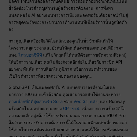
มูลค่า 1 พันล้านดอลลาร์กับดิสนีย์ การถอนตัวอย่างกะทันหันนี้เน้น
ย้ำถึงช่องโหว่สำคัญสำหรับผู้สร้างสรรค์ผลงาน: การพึ่งพา
แพลตฟอร์ม AI อย่างเป็นทางการเพียงแพลตฟอร์มเดียวอาจนำไปสู่
การหยุดชะงักของกระบวนการทำงานทันทีเมื่อบริการนั้นถูกปิดตัว
ลง.
การสูญเสียเครื่องมือวิดีโอหลักของคุณในชั่วข้ามคืนทำให้
โครงการหยุดชะงักและบังคับให้คุณต้องหาของทดแทนที่มีราคา
แพง.
โกลบอลจีพีที
แก้ไขวิกฤตนี้ได้ทันทีด้วยการขจัดความพึ่งพาผู้
ให้บริการรายเดียว คุณไม่ต้องกังวลอีกต่อไปเกี่ยวกับการปิด API
อย่างกะทันหัน การบล็อกในภูมิภาค หรือการหยุดทำงานของ
เว็บไซต์ทางการที่ส่งผลกระทบต่องานของคุณ.
GlobalGPT เป็นแพลตฟอร์ม AI แบบครบวงจรที่รวมโมเดล
มากกว่า 100 แบบเข้าด้วยกัน คุณสามารถสลับใช้งานระหว่าง
ทางเลือกที่ดีที่สุดสำหรับ Sora
ชอบ
Veo 3.1
,
คลิง
, และ Runway
พร้อมกับโมเดลข้อความอย่าง
GPT-5.4
. เนื่องจากการสร้างวิดีโอ
ความละเอียดสูงต้องใช้การประมวลผลอย่างมาก แผน $10.8 Pro
จึงสามารถรองรับความต้องการนี้ได้ในราคาเพียงเศษเสี้ยวของค่า
ใช้จ่ายในการสมัครสมาชิกแยกต่างหาก แผนนี้ให้การเชื่อมต่อของ
กระบวนการทำงานที่ราบรื่นโดยไม่มีข้อจำกัดด้านภูมิภาคที่เข้ม