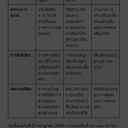
ตรรกะการ
ปรับเพิ่มทีละ
วิธีสร้าง API;
กระบวนการ
ขยาย
4-15 วินาที
เส้นทาง
สร้างเนื้อหาสั้น
ผ่านขั้นตอน
GlobalGPT
พร้อมด้วยขั้น
การทำงานของ
อาจแตกต่าง
ตอนการขยาย
Extend
จากขีดจำกัด
หรือแก้ไข
API อย่างเป็น
ทางการ
การซิงค์เสียง
การสร้างเสียง
การสนับสนุน
เสียงต้นฉบับใน
และวิดีโอแบบ
เสียงขึ้นอยู่กับ
ตระกูล Veo
เนทีฟได้จนถึง
เส้นทางและตั้ง
3/3.1
ความยาวของ
ค่าของรุ่น
คลิป
เหมาะสมที่สุด
ฉากแบบโมดู
คลิป API Sora
คลิปสั้นคุณภาพ
ลาร์ที่ได้รับการ
2 อย่างเป็น
สูง การตัดต่อ
ควบคุมและ
ทางการจะยาว
และการขยาย
ความต่อเนื่อง
ขึ้นเมื่อสามารถ
คลิป
ของตัวละคร
เข้าถึงบัญชีได้
นับตั้งแต่วันที่ 21 กรกฎาคม 2569 การแข่งขันด้านระยะเวลาไม่