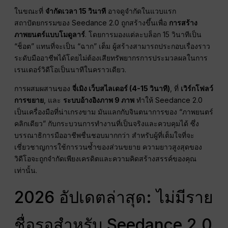
ในขณะที่
จำกัดเวลา 15 วินาที
อาจดูจำกัดในแวบแรก
สถาปัตยกรรมของ Seedance 2.0 ถูกสร้างขึ้นเพื่อ
การสร้าง
ภาพยนตร์แบบโมดูลาร์
. โดยการมองแต่ละบล็อก 15 วินาทีเป็น
“ช็อต” แทนที่จะเป็น “ฉาก” เต็ม ผู้สร้างสามารถประกอบเรื่องราว
ระดับมืออาชีพได้โดยไม่ต้องเสียทรัพยากรการประมวลผลในการ
เรนเดอร์วิดีโอเป็นนาทีในคราวเดียว.
การผสมผสานของ
จี่เมิง เว็บสไลเดอร์ (4-15 วินาที)
, ที่
เวิร์กโฟลว์
การขยาย
, และ
ระบบอ้างอิงภาพ 9 ภาพ
ทำให้ Seedance 2.0
เป็นเครื่องมือที่น่าเกรงขาม มันแลกกับจินตนาการของ “ภาพยนตร์
คลิกเดียว” กับกระบวนการทำงานที่เป็นจริงและควบคุมได้ ซึ่ง
บรรณาธิการมืออาชีพชื่นชอบมากกว่า สำหรับผู้ที่เต็มใจที่จะ
เชี่ยวชาญการใช้การวนซ้ำของส่วนขยาย ความยาวสูงสุดของ
วิดีโอจะถูกจำกัดเพียงเครดิตและความคิดสร้างสรรค์ของคุณ
เท่านั้น.
2026 อัปเดตล่าสุด: ไม่มีราย
ชื่อรอสำหรับ Seedance 2.0