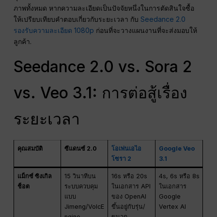
ภาพทั้งหมด หากความละเอียดเป็นปัจจัยหนึ่งในการตัดสินใจซื้อ
ให้เปรียบเทียบคำตอบเกี่ยวกับระยะเวลา กับ
Seedance 2.0
รองรับความละเอียด 1080p
ก่อนที่จะวางแผนงานที่จะส่งมอบให้
ลูกค้า.
Seedance 2.0 vs. Sora 2
vs. Veo 3.1: การต่อสู้เรื่อง
ระยะเวลา
คุณสมบัติ
ซีแดนซ์ 2.0
โอเพ่นเอไอ
Google Veo
โซรา 2
3.1
แม็กซ์ ซิงเกิล
15 วินาทีบน
16s หรือ 20s
4s, 6s หรือ 8s
ช็อต
ระบบควบคุม
ในเอกสาร API
ในเอกสาร
แบบ
ของ OpenAI
Google
Jimeng/VolcE
ขึ้นอยู่กับรุ่น/
Vertex AI
ngine
ขนาด