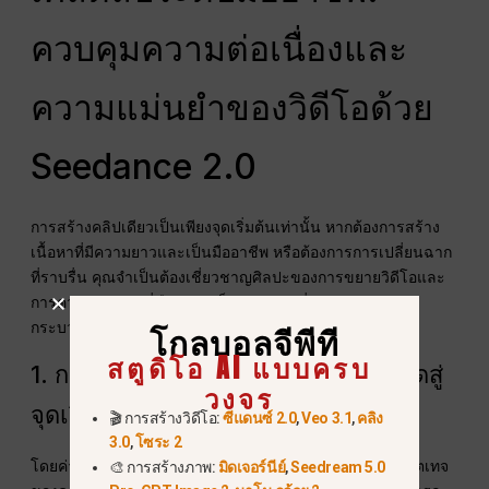
ควบคุมความต่อเนื่องและ
ความแม่นยำของวิดีโอด้วย
Seedance 2.0
การสร้างคลิปเดียวเป็นเพียงจุดเริ่มต้นเท่านั้น หากต้องการสร้าง
เนื้อหาที่มีความยาวและเป็นมืออาชีพ หรือต้องการการเปลี่ยนฉาก
ที่ราบรื่น คุณจำเป็นต้องเชี่ยวชาญศิลปะของการขยายวิดีโอและ
การควบคุมเฟรม นี่คือสามเคล็ดลับสำคัญที่จะยกระดับ
กระบวนการผลิตของคุณ:
โกลบอลจีพีที
สตูดิโอ AI แบบครบ
1. การเชี่ยวชาญการไหลจาก “จุดสิ้นสุดสู่
วงจร
จุดเริ่มต้น”
🎬 การสร้างวิดีโอ:
ซีแดนซ์ 2.0
,
Veo 3.1
,
คลิง
3.0
,
โซระ 2
โดยค่าเริ่มต้น,
ขยายวิดีโอ
ฟีเจอร์นี้เน้นที่ “ส่วนท้าย” ของฟุตเทจ
🎨 การสร้างภาพ:
มิดเจอร์นีย์
,
Seedream 5.0