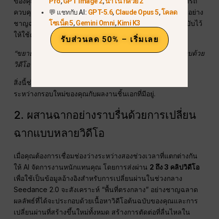
ของคุณเพื่อสร้างการเคลื่อนไหวใหม่ อย่างไรก็ตาม คุณสามารถ
Pro
,
GPT Image 2
,
นาโน กล้วย 2
ควบคุมการเล่าเรื่องได้อย่างสมบูรณ์โดยใช้การให้คำแนะนำอย่าง
💬 แชทกับ AI:
GPT-5.6
,
Claude Opus 5
,
โคลด
โซเน็ต 5
,
Gemini Omni
,
Kimi K3
ชาญฉลาด หากคุณต้องการขยายคลิปโดยรักษาเนื้อหาต้นฉบับไว้
ให้ใช้คำสั่งที่มีโครงสร้าง เช่น:
รับส่วนลด 50% – เริ่มเลย
“ขยายวิดีโอ 1 ย้อนกลับ [คำอธิบายของเนื้อหาใหม่…], แล้วจบด้วย
วิดีโอ 1”
สิ่งนี้ช่วยให้แน่ใจว่า AI เข้าใจความสัมพันธ์เชิงลำดับเวลา
ระหว่างกรอบใหม่ของคุณกับผลงานชิ้นเอกที่มีอยู่.
2. ผสานฉากอย่างราบรื่นด้วยการเปลี่ยน
ฉากแบบหลายวิดีโอ
เมื่อคุณต้องการเชื่อมช่องว่างระหว่างสองช่วงเวลาที่แตกต่างกัน
ให้ AI จัดการงานหนักแทนคุณ โดยการส่งผ่าน
2 ถึง 3 คลิปวิดีโอ
เพื่อใช้เป็นข้อมูลอ้างอิงสำหรับการเปลี่ยนผ่านในช่วงกลาง
Seedance 2.0 จะสังเคราะห์ “พื้นที่ตรงกลาง” อย่างชาญฉลาด
ผลลัพธ์ที่ได้จะประกอบด้วยเนื้อหาวิดีโอต้นฉบับของคุณและการ
เปลี่ยนผ่านที่สร้างขึ้นใหม่ทั้งหมด สร้างการตัดต่อที่ลื่นไหลใน