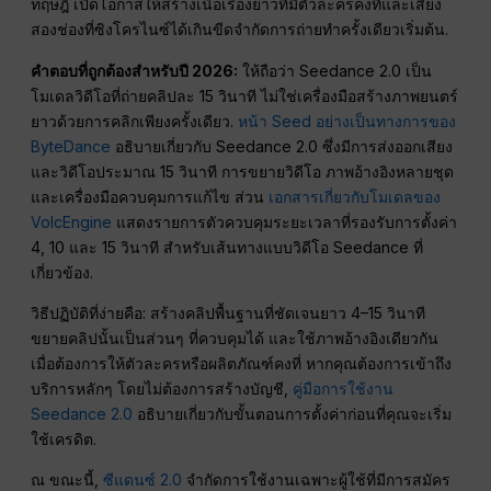
ทฤษฎี เปิดโอกาสให้สร้างเนื้อเรื่องยาวที่มีตัวละครคงที่และเสียง
สองช่องที่ซิงโครไนซ์ได้เกินขีดจำกัดการถ่ายทำครั้งเดียวเริ่มต้น.
คำตอบที่ถูกต้องสำหรับปี 2026:
ให้ถือว่า Seedance 2.0 เป็น
โมเดลวิดีโอที่ถ่ายคลิปละ 15 วินาที ไม่ใช่เครื่องมือสร้างภาพยนตร์
ยาวด้วยการคลิกเพียงครั้งเดียว.
หน้า Seed อย่างเป็นทางการของ
ByteDance
อธิบายเกี่ยวกับ Seedance 2.0 ซึ่งมีการส่งออกเสียง
และวิดีโอประมาณ 15 วินาที การขยายวิดีโอ ภาพอ้างอิงหลายชุด
และเครื่องมือควบคุมการแก้ไข ส่วน
เอกสารเกี่ยวกับโมเดลของ
VolcEngine
แสดงรายการตัวควบคุมระยะเวลาที่รองรับการตั้งค่า
4, 10 และ 15 วินาที สำหรับเส้นทางแบบวิดีโอ Seedance ที่
เกี่ยวข้อง.
วิธีปฏิบัติที่ง่ายคือ: สร้างคลิปพื้นฐานที่ชัดเจนยาว 4–15 วินาที
ขยายคลิปนั้นเป็นส่วนๆ ที่ควบคุมได้ และใช้ภาพอ้างอิงเดียวกัน
เมื่อต้องการให้ตัวละครหรือผลิตภัณฑ์คงที่ หากคุณต้องการเข้าถึง
บริการหลักๆ โดยไม่ต้องการสร้างบัญชี,
คู่มือการใช้งาน
Seedance 2.0
อธิบายเกี่ยวกับขั้นตอนการตั้งค่าก่อนที่คุณจะเริ่ม
ใช้เครดิต.
ณ ขณะนี้,
ซีแดนซ์ 2.0
จำกัดการใช้งานเฉพาะผู้ใช้ที่มีการสมัคร