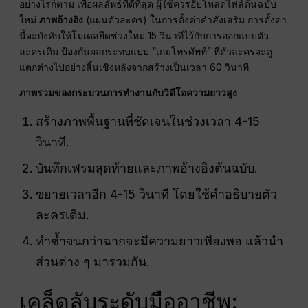
อย่างไรก็ตาม เพื่อผลลัพธ์ที่ดีที่สุด ผู้ใช้ควรอัปโหลดไฟล์ต้นฉบับ
ใหม่
ภาพอ้างอิง
(แผ่นตัวละคร) ในการตั้งค่าคำสั่งเสริม การตั้งค่า
นี้จะบังคับให้โมเดลยึดช่วงใหม่ 15 วินาทีไว้กับการออกแบบตัว
ละครเดิม ป้องกันผลกระทบแบบ “เกมโทรศัพท์” ที่ตัวละครจะดู
แตกต่างไปอย่างสิ้นเชิงหลังจากสร้างเป็นเวลา 60 วินาที.
ภาพรวมของกระบวนการทำงานกับวิดีโอความยาวสูง
สร้างภาพพื้นฐานที่ชัดเจนในช่วงเวลา 4-15
วินาที.
บันทึกเฟรมสุดท้ายและภาพอ้างอิงต้นฉบับ.
ขยายเวลาอีก 4-15 วินาที โดยใช้คำอธิบายตัว
ละครเดิม.
ทำซ้ำจนกว่าฉากจะมีความยาวเพียงพอ แล้วนำ
ส่วนต่าง ๆ มารวมกัน.
เคล็ดลับระดับมืออาชีพ: