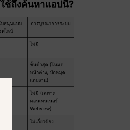
ช้ถึงค้นหาแอปนี้?
ับสนุนแบบ
การบูรณาการระบบ
อฟไลน์
ไม่มี
ขั้นต่ำสุด (โหมด
หน้าต่าง, ปักหมุด
แถบงาน)
ไม่มี (เฉพาะ
คอนเทนเนอร์
WebView)
ข้อง
ไม่เกี่ยวข้อง