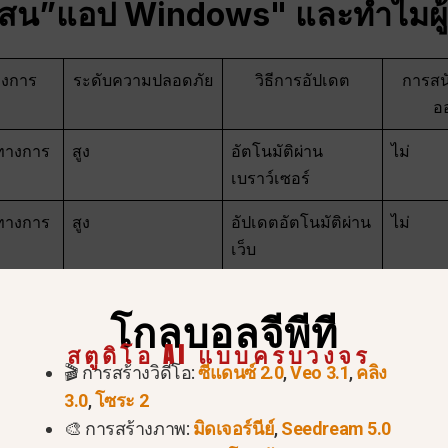
บสน
”แอป Windows" และทำไมผู้ใ
งการ
ระดับความปลอดภัย
วิธีการอัปเดต
การสน
อ
นทางการ
สูง
อัตโนมัติผ่าน
ไม่
เบราว์เซอร์
นทางการ
สูง
อัปเดตอัตโนมัติผ่าน
ไม่
เว็บ
างการ
ต่ำ / ไม่ทราบ
ขึ้นอยู่กับตัวห่อหุ้ม
ไม่
โกลบอลจีพีที
ของบุคคลที่สาม
สตูดิโอ AI แบบครบวงจร
🎬 การสร้างวิดีโอ:
ซีแดนซ์ 2.0
,
Veo 3.1
,
คลิง
3.0
,
โซระ 2
ิการ
ไม่เกี่ยวข้อง
ไม่เกี่ยวข้อง
ไม่เกี่ยว
🎨 การสร้างภาพ:
มิดเจอร์นีย์
,
Seedream 5.0