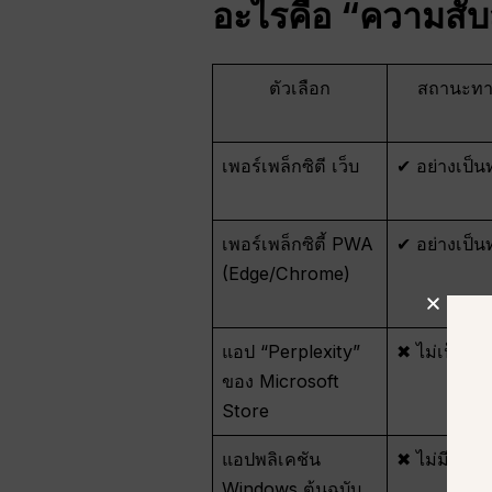
อะไรคือ “
ความสั
ตัวเลือก
สถานะทา
เพอร์เพล็กซิตี เว็บ
✔ อย่างเป็
เพอร์เพล็กซิตี้ PWA
✔ อย่างเป็
(Edge/Chrome)
แอป “Perplexity”
✖ ไม่เป็นท
ของ Microsoft
Store
แอปพลิเคชัน
✖ ไม่มีให้บร
Windows ต้นฉบับ