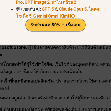
Pro
,
GPT Image 2
,
นาโน กล้วย 2
💬 แชทกับ AI:
GPT-5.6
,
Claude Opus 5
,
โคลด
โซเน็ต 5
,
Gemini Omni
,
Kimi K3
ับ Windows เนื่องจาก:
รับส่วนลด 50% – เริ่มเลย
อนนี้มีลูกค้าเดสก์ท็อปจริงแล้ว.
แชทจีพีที, ดีปซีค,
และผู้อื่น
หวังว่า Perplexity ก็ควรจะมีเช่นกัน.
osoft Store.
ผู้ใช้หลายคนคิดว่าสิ่งที่ระบุไว้ที่นั่นต้องเป็
nc.
์โหลดทำให้ผู้ใช้เข้าใจผิด.
เว็บไซต์ของบุคคลที่สามหลายแห
ม่ถูกต้อง ซึ่งก่อให้เกิดความสับสนเพิ่มเติม.
วดเร็วขึ้นเหมือนแอปพลิเคชัน.
ประสบการณ์การใช้งานเดสก์
เซอร์.
นแอปอยู่แล้ว.
อินเทอร์เฟซที่สะอาดทำให้ผู้ใช้บางคนเชื่อว่า
ม่
นำเสนอแอปพลิเคชัน Windows ดั้งเดิม และการแสดงผ