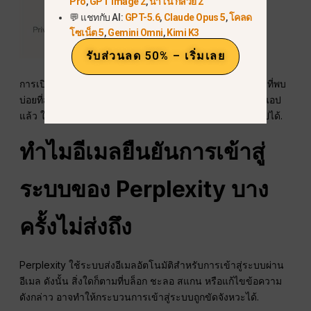
Pro
,
GPT Image 2
,
นาโน กล้วย 2
💬 แชทกับ AI:
GPT-5.6
,
Claude Opus 5
,
โคลด
โซเน็ต 5
,
Gemini Omni
,
Kimi K3
รับส่วนลด 50% – เริ่มเลย
การเปิดลิงก์เข้าสู่ระบบบนอุปกรณ์อื่นเป็นหนึ่งในข้อผิดพลาดที่พบ
บ่อยที่สุดในการเข้าสู่ระบบผ่านมือถือ หากคุณได้ขอลิงก์จากแอป
แล้ว ให้เปิดลิงก์นั้นบนโทรศัพท์เครื่องเดิมนั้นเสมอหากเป็นไปได้.
ทำไมอีเมลยืนยันการเข้าสู่
ระบบของ Perplexity บาง
ครั้งไม่ส่งถึง
Perplexity ใช้ระบบส่งอีเมลอัตโนมัติสำหรับการเข้าสู่ระบบผ่าน
อีเมล ดังนั้น สิ่งใดก็ตามที่บล็อก ชะลอ สแกน หรือแก้ไขข้อความ
ดังกล่าว อาจทำให้กระบวนการเข้าสู่ระบบถูกขัดจังหวะได้.