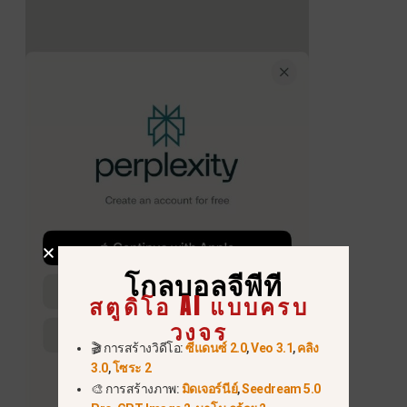
โกลบอลจีพีที
สตูดิโอ AI แบบครบ
วงจร
🎬 การสร้างวิดีโอ:
ซีแดนซ์ 2.0
,
Veo 3.1
,
คลิง
3.0
,
โซระ 2
🎨 การสร้างภาพ:
มิดเจอร์นีย์
,
Seedream 5.0