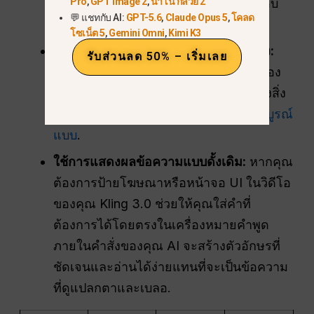
Pro
,
GPT Image 2
,
นาโน กล้วย 2
รับประกันการเคลื่อนไหวที่แม่นยำถึงระดับ
💬 แชทกับ AI:
GPT-5.6
,
Claude Opus 5
,
โคลด
พิกเซลโดยไม่ทำให้พื้นหลังบิดเบี้ยว.
โซเน็ต 5
,
Gemini Omni
,
Kimi K3
เปิดใช้งาน Kling 3.0 Omni สำหรับเสียง:
รับส่วนลด 50% – เริ่มเลย
วิดีโอมาตรฐานคลิง 3.0 ไม่มีเสียง คุณต้อง
เปลี่ยนไปใช้เวอร์ชัน Omni เพื่อสร้างเสียงสิ่ง
แวดล้อมแบบเนทีฟและ
การลิปซิงค์ที่สมบูรณ์
แบบ
.
ใช้การแสดงผลข้อความแบบดั้งเดิม:
หากคุณ
ต้องการป้ายโฆษณาหรือหน้าจอ UI ในวิดีโอ
ของคุณ Kling 3.0 ช่วยให้คุณใส่คำที่
ต้องการได้โดยตรงในเครื่องหมายคำพูด
ภายในคำสั่งของคุณ AI จะสร้างตัวอักษรที่
ชัดเจนและอ่านได้ง่ายแทนที่จะเป็นข้อความ
ที่ดูแปลกตาและเบลอ.