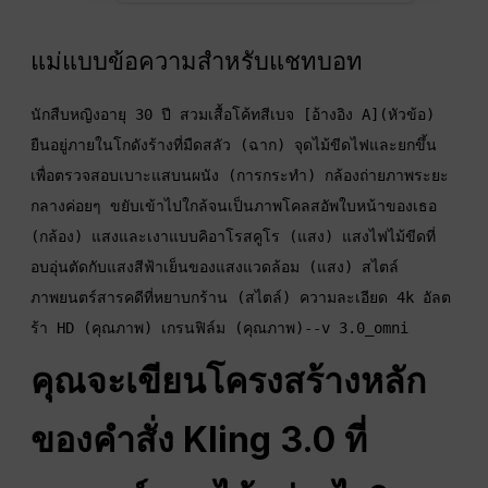
แม่แบบข้อความสำหรับแชทบอท
นักสืบหญิงอายุ 30 ปี สวมเสื้อโค้ทสีเบจ [อ้างอิง A](หัวข้อ) 
ยืนอยู่ภายในโกดังร้างที่มืดสลัว (ฉาก) จุดไม้ขีดไฟและยกขึ้น
เพื่อตรวจสอบเบาะแสบนผนัง (การกระทำ) กล้องถ่ายภาพระยะ
กลางค่อยๆ ขยับเข้าไปใกล้จนเป็นภาพโคลสอัพใบหน้าของเธอ 
(กล้อง) แสงและเงาแบบคิอาโรสคูโร (แสง) แสงไฟไม้ขีดที่
อบอุ่นตัดกับแสงสีฟ้าเย็นของแสงแวดล้อม (แสง) สไตล์
ภาพยนตร์สารคดีที่หยาบกร้าน (สไตล์) ความละเอียด 4k อัลต
ร้า HD (คุณภาพ) เกรนฟิล์ม (คุณภาพ)--v 3.0_omni
คุณจะเขียนโครงสร้างหลัก
ของคำสั่ง Kling 3.0 ที่