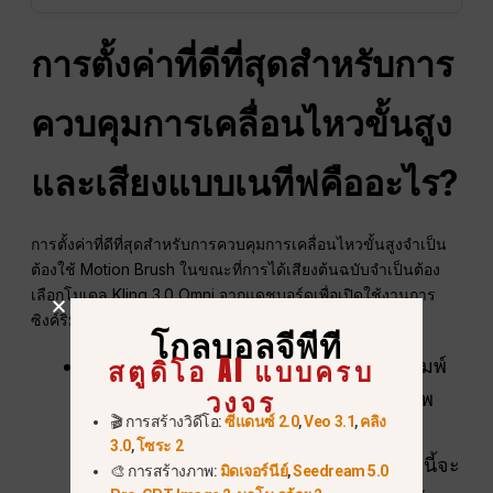
การตั้งค่าที่ดีที่สุดสำหรับการ
ควบคุมการเคลื่อนไหวขั้นสูง
และเสียงแบบเนทีฟคืออะไร?
การตั้งค่าที่ดีที่สุดสำหรับการควบคุมการเคลื่อนไหวขั้นสูงจำเป็น
ต้องใช้ Motion Brush ในขณะที่การได้เสียงต้นฉบับจำเป็นต้อง
เลือกโมเดล Kling 3.0 Omni จากแดชบอร์ดเพื่อเปิดใช้งานการ
ซิงค์ริมฝีปาก.
โกลบอลจีพีที
สตูดิโอ AI แบบครบ
วาดด้วยแปรงเคลื่อนไหว:
อย่าเพียงแค่พิมพ์
วงจร
ว่า “รถขับไปข้างหน้า” ให้อัปโหลดรูปภาพ
🎬 การสร้างวิดีโอ:
ซีแดนซ์ 2.0
,
Veo 3.1
,
คลิง
ของคุณ เลือกเครื่องมือ Motion Brush
3.0
,
โซระ 2
ไฮไลต์รถ แล้ววาดลูกศรชี้ไปข้างหน้า วิธีนี้จะ
🎨 การสร้างภาพ:
มิดเจอร์นีย์
,
Seedream 5.0