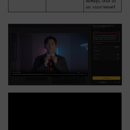
คมชัดสูง, เลนส์ 35
มม. แบบภาพยนตร์