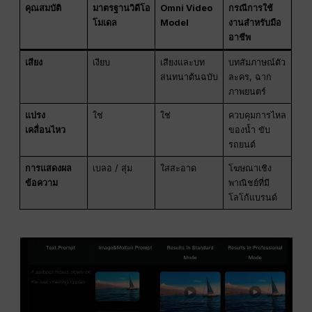
คุณสมบัติ
มาตรฐานวิดีโอ
Omni Video
กรณีการใช้
โมเดล
Model
งานสำหรับมือ
อาชีพ
เสียง
เงียบ
เสียงและบท
บทสัมภาษณ์ตัว
สนทนาต้นฉบับ
ละคร, ฉาก
ภาพยนตร์
แปรง
ใช่
ใช่
ควบคุมการไหล
เคลื่อนไหว
ของน้ำ ขับ
รถยนต์
การแสดงผล
เบลอ / สุ่ม
ใสสะอาด
โฆษณาเชิง
ข้อความ
พาณิชย์ที่มี
โลโก้แบรนด์