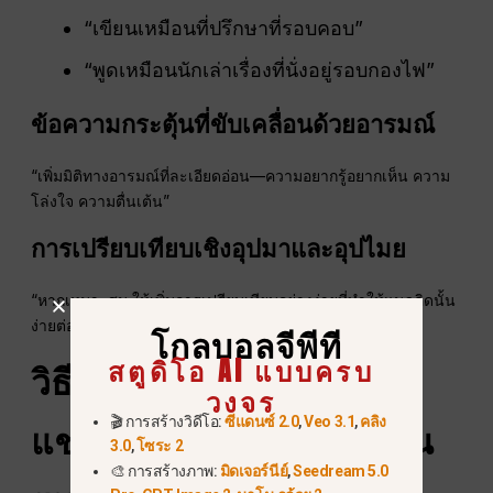
“เขียนเหมือนที่ปรึกษาที่รอบคอบ”
“พูดเหมือนนักเล่าเรื่องที่นั่งอยู่รอบกองไฟ”
ข้อความกระตุ้นที่ขับเคลื่อนด้วยอารมณ์
“เพิ่มมิติทางอารมณ์ที่ละเอียดอ่อน—ความอยากรู้อยากเห็น ความ
โล่งใจ ความตื่นเต้น”
การเปรียบเทียบเชิงอุปมาและอุปไมย
“หากเหมาะสม ให้เพิ่มการเปรียบเทียบอย่างง่ายที่ทำให้แนวคิดนั้น
ง่ายต่อการมองเห็น”
โกลบอลจีพีที
สตูดิโอ AI แบบครบ
วิธีการขั้นสูงในการสร้าง
วงจร
🎬 การสร้างวิดีโอ:
ซีแดนซ์ 2.0
,
Veo 3.1
,
คลิง
แชทจีพีที
น้อยลงเหมือนหุ่น
3.0
,
โซระ 2
🎨 การสร้างภาพ:
มิดเจอร์นีย์
,
Seedream 5.0