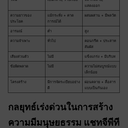
แสดงออก
ความยาวของ
แม้กระทั่ง + คาด
ผสมผสาน + มีพลวัต
ประโยค
การณ์ได้
อารมณ์
ต่ำ
สูง
ความจำเพาะ
ทั่วไป
คอนกรีต + ประสาท
สัมผัส
เสียงส่วนตัว
ไม่มี
แข็งแกร่ง + มีบริบท
ข้อผิดพลาด
ไม่มี
ความไม่สมบูรณ์แบบ
เล็กน้อย
โครงสร้าง
มีการจัดระเบียบอย่าง
ผ่อนคลาย + สื่อสาร
ดี
แบบเป็นกันเอง
กลยุทธ์เร่งด่วนในการสร้าง
ความมีมนุษยธรรม
แชทจีพีที