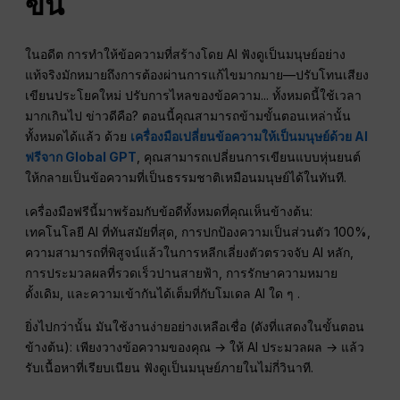
ขึ้น
ในอดีต การทำให้ข้อความที่สร้างโดย AI ฟังดูเป็นมนุษย์อย่าง
แท้จริงมักหมายถึงการต้องผ่านการแก้ไขมากมาย—ปรับโทนเสียง
เขียนประโยคใหม่ ปรับการไหลของข้อความ... ทั้งหมดนี้ใช้เวลา
มากเกินไป ข่าวดีคือ? ตอนนี้คุณสามารถข้ามขั้นตอนเหล่านั้น
ทั้งหมดได้แล้ว ด้วย
เครื่องมือเปลี่ยนข้อความให้เป็นมนุษย์ด้วย AI
ฟรีจาก Global GPT
, คุณสามารถเปลี่ยนการเขียนแบบหุ่นยนต์
ให้กลายเป็นข้อความที่เป็นธรรมชาติเหมือนมนุษย์ได้ในทันที.
เครื่องมือฟรีนี้มาพร้อมกับข้อดีทั้งหมดที่คุณเห็นข้างต้น:
เทคโนโลยี AI ที่ทันสมัยที่สุด, การปกป้องความเป็นส่วนตัว 100%,
ความสามารถที่พิสูจน์แล้วในการหลีกเลี่ยงตัวตรวจจับ AI หลัก,
การประมวลผลที่รวดเร็วปานสายฟ้า, การรักษาความหมาย
ดั้งเดิม, และความเข้ากันได้เต็มที่กับโมเดล AI ใด ๆ .
ยิ่งไปกว่านั้น มันใช้งานง่ายอย่างเหลือเชื่อ (ดังที่แสดงในขั้นตอน
ข้างต้น): เพียงวางข้อความของคุณ → ให้ AI ประมวลผล → แล้ว
รับเนื้อหาที่เรียบเนียน ฟังดูเป็นมนุษย์ภายในไม่กี่วินาที.