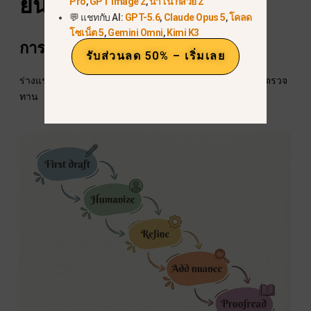
ยนต์
Pro
,
GPT Image 2
,
นาโน กล้วย 2
💬 แชทกับ AI:
GPT-5.6
,
Claude Opus 5
,
โคลด
โซเน็ต 5
,
Gemini Omni
,
Kimi K3
การเขียนแบบหลายชั้น
รับส่วนลด 50% – เริ่มเลย
ร่างแรก →ทำให้เป็นมนุษย์ →ปรับปรุง →เพิ่มรายละเอียด →ตรวจ
ทาน