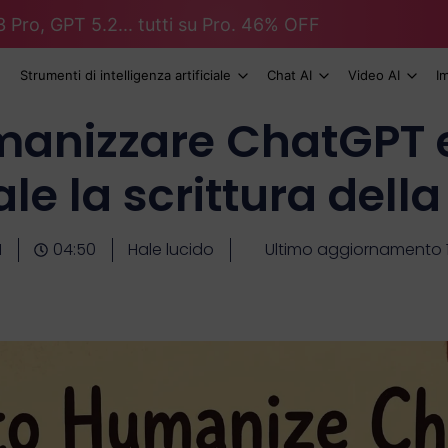
 Pro, GPT 5.2... tutti su Pro. 46% OFF
Strumenti di intelligenza artificiale
Chat AI
Video AI
I
anizzare ChatGPT e
le la scrittura della
1
04:50
Hale lucido
Ultimo aggiornamento 1