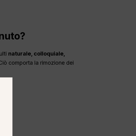
nuto?
ulti
naturale, colloquiale,
 Ciò comporta la rimozione dei