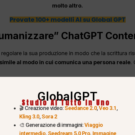
molto altro.
Provate 100+ modelli AI su Global GPT
“umanizzare”
ChatGPT
Conte
 regolare la sua produzione in modo che la scrittura ris
simile al modo in cui comunica una persona reale
.
GlobalGPT
Studio AI Tutto In Uno
🎬 Creazione video:
Seedance 2.0
,
Veo 3.1
,
uale
Kling 3.0
,
Sora 2
🎨 Generazione di immagini:
Viaggio
intermedio
,
Seedream 5.0 Pro
,
Immagine