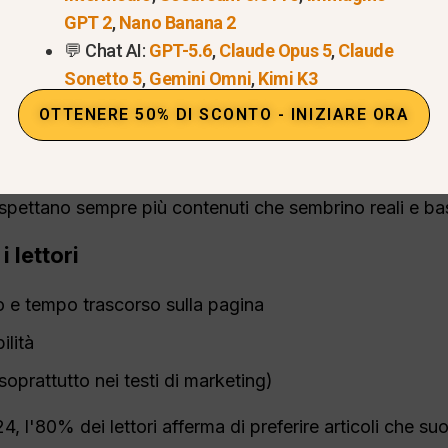
GPT 2
,
Nano Banana 2
2024
, La maggior parte delle persone è in grado di ric
💬 Chat AI:
GPT-5.6
,
Claude Opus 5
,
Claude
iciale e molti li trovano sgradevoli. Ecco perché gli esp
Sonetto 5
,
Gemini Omni
,
Kimi K3
are attentamente i contenuti per farli sembrare scritti 
OTTENERE 50% DI SCONTO - INIZIARE ORA
zare
ChatGPT
Questioni
si aspettano sempre più contenuti che sembrino reali e ba
 lettori
 e tempo trascorso sulla pagina
ilità
soprattutto nei testi di marketing)
l'80% dei lettori afferma di preferire articoli che suo