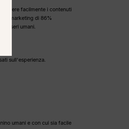
onoscere facilmente i contenuti
erti di marketing di 86%
da esseri umani.
sati sull'esperienza.
nino umani e con cui sia facile