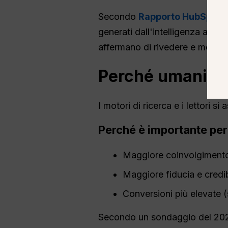
Secondo
Rapporto HubSpot 
generati dall'intelligenza artif
affermano di rivedere e modific
Perché umaniz
I motori di ricerca e i lettori 
Perché è importante per i
Maggiore coinvolgimento
Maggiore fiducia e credib
Conversioni più elevate (
Secondo un sondaggio del 2024, 