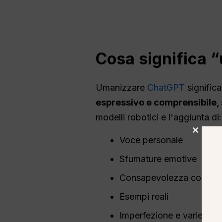
Cosa significa 
Umanizzare
ChatGPT
significa
espressivo e comprensibile, 
modelli robotici e l'aggiunta di:
Voce personale
Sfumature emotive
Consapevolezza contest
Esempi reali
Imperfezione e varietà