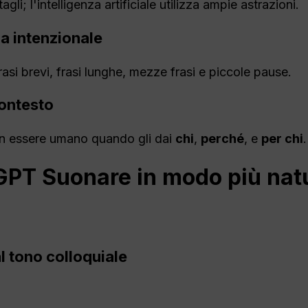
agli; l'intelligenza artificiale utilizza ampie astrazioni.
a intenzionale
rasi brevi, frasi lunghe, mezze frasi e piccole pause.
contesto
un essere umano quando gli dai
chi
,
perché
, e
per chi
.
GPT
Suonare in modo più nat
l tono colloquiale