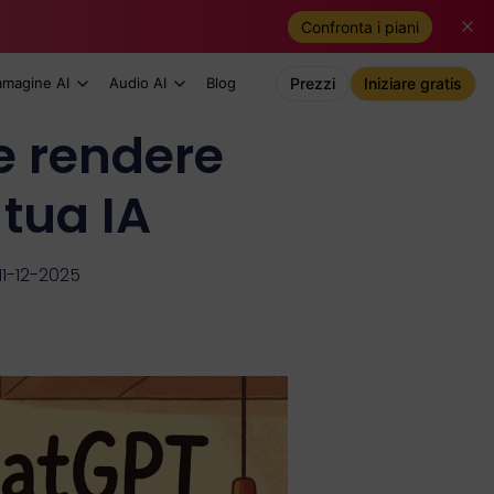
Confronta i piani
mmagine AI
Audio AI
Blog
Prezzi
Iniziare gratis
 rendere
 tua IA
1-12-2025