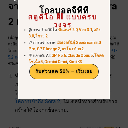
จากสเก็ตช์สู่วิดีโอด้วย Sora
โกลบอลจีพีที
สตูดิโอ AI แบบครบ
2 และ GPT-5.2
วงจร
🎬 การสร้างวิดีโอ:
ซีแดนซ์ 2.0
,
Veo 3.1
,
คลิง
3.0
,
โซระ 2
เมื่อคุณมีภาพร่างของคุณแล้ว (หรือผลงาน Nano Banana ที่คุณ
🎨 การสร้างภาพ:
มิดเจอร์นีย์
,
Seedream 5.0
ลงสีอย่างสวยงาม) GlobalGPT จะช่วยให้คุณก้าวข้ามขีดจำกัดได้
Pro
,
GPT Image 2
,
นาโน กล้วย 2
ไกลกว่าเครื่องมือเดี่ยวใดๆ.
โดยการผสานรวม Sora 2
และ GPT-
💬 แชทกับ AI:
GPT-5.6
,
Claude Opus 5
,
โคลด
5.2 คุณสามารถเปลี่ยนภาพวาดแบบคงที่
เป็นภาพเคลื่อนไหวที่มี
โซเน็ต 5
,
Gemini Omni
,
Kimi K3
ชีวิตชีวาหรือได้รับข้อมูลเชิงลึกทางภาพอย่างลึกซึ้ง.
รับส่วนลด 50% – เริ่มเลย
ทำให้ภาพร่างของคุณมีชีวิตชีวาด้วย Sora 2
ภาพนิ่งนั้นยอดเยี่ยม แต่การเคลื่อนไหวของ
วิดีโอช่วยกระตุ้นการมีส่วนร่วม.
GlobalGPT
ให้การเข้าถึง Sora 2,
โมเดลนำทางสำหรับการ
สร้างวิดีโอจากข้อความ.