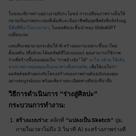
ในขณะที่ภาพร่างอย่างง่ายมีประโยชน์ การเปลี่ยนภาพร่างนั้นให้
กลายเป็นภาพประกอบที่เต็มสีและมืออาชีพคือจุดที่พลังที่แท้จริงอยู่.
นี่คือที่ที่นาโนบานานา
, โมเดลศิลปะชั้นนำของ GlobalGPT
เปลี่ยนเกม.
แทนที่จะพยายามกระตุ้นให้ AI สร้างผลงานเฉพาะขึ้นมาใหม่
ตั้งแต่ต้น (ซึ่งมักจะได้ผลลัพธ์ที่ไม่แน่นอน) คุณสามารถใช้ภาพ
ร่างที่สร้างขึ้นของคุณเป็น “ภาพอ้างอิง” ได้”
นาโน กล้วย ใช้เส้น
จากภาพร่างของคุณเป็นแนวทางที่เคร่งครัด,
เพื่อให้แน่ใจว่า
ผลลัพธ์สุดท้ายตรงกับโครงสร้างของภาพถ่ายต้นฉบับของคุณ
อย่างสมบูรณ์แบบ พร้อมเพิ่มรายละเอียดทางศิลปะที่น่าทึ่ง.
วิธีการดำเนินการ “ร่างสู่ศิลปะ”
กระบวนการทำงาน
:
สร้างแบบร่าง:
คลิกที่
“แปลงเป็น Sketch”
ปุ่ม.
ภายในเวลาไม่ถึง 3 วินาที AI จะสร้างภาพร่างที่