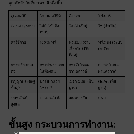
คุณตัดสินใจที่จะเจาะลึกยิ่งขึ้น.
คุณสมบัติ
โกลบอลจีพีที
Canva
โฟเตอร์
ต้องเข้าสู่ระบบ
ไม่มี (เข้าถึง
ใช่ (จำเป็น)
ใช่ (จำเป็น)
ทันที)
ค่าใช้จ่าย
100% ฟรี
ฟรีเมียม (จ่าย
ฟรีเมียม (ระบบ
เพื่อสไตล์ที่ดี
เครดิต)
ที่สุด)
ความเป็นส่วน
การประมวลผล
การอัปโหลด
การอัปโหลด
ตัว
ในท้องถิ่น
ผ่านคลาวด์
ผ่านคลาวด์
ปัญญาประดิษฐ์
นาโน กล้วย,
เมจิก มีเดีย (พื้น
GoArt (พื้น
ขั้นสูง
โซระ 2
ฐาน)
ฐาน)
ขนาดไฟล์
10 เมกะไบต์
แตกต่างกัน
5MB
สูงสุด
ขั้นสูง
กระบวนการทำงาน
: