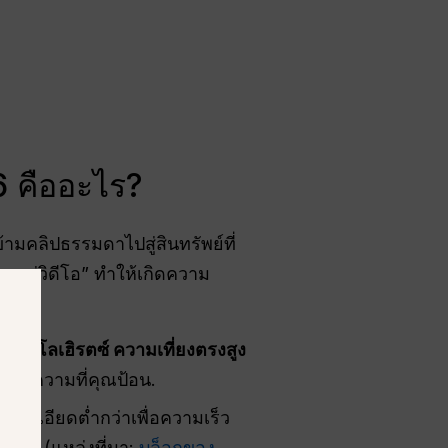
6 คืออะไร?
ามคลิปธรรมดาไปสู่สินทรัพย์ที่
มสู่วิดีโอ” ทำให้เกิดความ
48 กิโลเฮิรตซ์
ความเที่ยงตรงสูง
ามข้อความที่คุณป้อน.
มละเอียดต่ำกว่าเพื่อความเร็ว
ยดใหม่ (แหล่งที่มา:
บล็อกของ