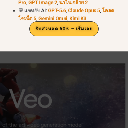
Pro
,
GPT Image 2
,
นาโน กล้วย 2
💬 แชทกับ AI:
GPT-5.6
,
Claude Opus 5
,
โคลด
โซเน็ต 5
,
Gemini Omni
,
Kimi K3
้ง:
ไม่เหมือนกับโมเดลที่เพียงแค่ครอปเฟรม 16:9, Veo 3.1
ฉพาะสำหรับแพลตฟอร์มมือถือ เช่น YouTube Shorts และ 
รับส่วนลด 50% – เริ่มเลย
อินเตอร์เฟซ คุณสามารถขยายคลิป 8 วินาทีให้กลายเป็นเรื่อ
็กเมนต์ใหม่ ๆ ตามวินาทีสุดท้ายของคลิปก่อนหน้า.