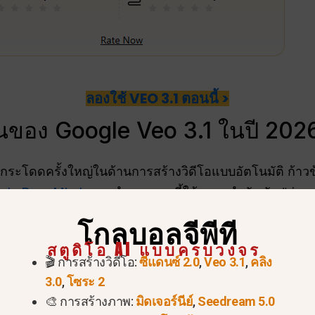
ลองใช้ VEO 3.1 ตอนนี้ >
ด่นของ Google Veo 3.1 ในปี 202
ระโดดครั้งใหญ่ในด้านการสร้างวิดีโอแบบอัตโนมัติ ก้าวข้
gle DeepMind
, แบบจำลองตอนนี้ให้ความสำคัญกับ “ส่วนผส
โกลบอลจีพีที
สตูดิโอ AI แบบครบวงจร
.1 ไม่ได้สร้างแค่ภาพเท่านั้น แต่ยังสร้างภาพที่ซิงโครไนซ์
🎬 การสร้างวิดีโอ:
ซีแดนซ์ 2.0
,
Veo 3.1
,
คลิง
 เสียงเอฟเฟ็กต์, และแม้กระทั่งเสียงพูดที่ซิงค์กับริมฝีปากต
3.0
,
โซระ 2
4K และเสียงคุณภาพสูง
ในขณะที่การสร้างฐานเกิดขึ้นที่ควา
🎨 การสร้างภาพ:
มิดเจอร์นีย์
,
Seedream 5.0
ทันสมัยที่สุด
เครื่องขยายสัญญาณ 4K
ที่สร้างพื้นผิวละเอี