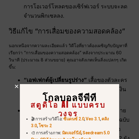
การโอเวอร์โหลดของเซิร์ฟเวอร์ ระบบจะลด
จำนวนพิกเซลลง.
วิธีแก้ไข “การเสื่อมของความสอดคล้อง”
นอกเหนือจากความละเอียดแล้ว วิดีโอที่ยาวต้องเผชิญกับปัญหาที่
เรียกว่า “การเสื่อมของความสอดคล้อง” หลังจากประมาณ 60
วินาที (ประมาณ 8 ส่วนขยาย) คุณอาจสังเกตเห็นสิ่งแปลกๆ เกิด
ขึ้น:
“เอฟเฟกต์ผู้เปลี่ยนรูปร่าง”
เสื้อของตัวละคร
หลักของคุณอาจค่อยๆ เปลี่ยนสีจากสีน้ำเงิน
โกลบอลจีพีที
เป็นสีม่วง.
สตูดิโอ AI แบบครบ
ทางแก้ไข:
ใช้
ภาพอ้างอิง
. เมื่อทำการขยาย
วงจร
🎬 การสร้างวิดีโอ:
ซีแดนซ์ 2.0
,
Veo 3.1
,
คลิง
เนื้อหา โปรดแนบภาพอ้างอิงตัวละครต้นฉบับ
3.0
,
โซระ 2
ไว้พร้อมกับแหล่งที่มาของวิดีโอเสมอ เพื่อ
🎨 การสร้างภาพ:
มิดเจอร์นีย์
,
Seedream 5.0
เป็นการเตือน AI ว่า “นี่ไง จำคนนี้ได้ไหม? ยัง