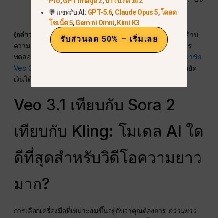
Pro
,
GPT Image 2
,
นาโน กล้วย 2
💬 แชทกับ AI:
GPT-5.6
,
Claude Opus 5
,
โคลด
ไงก็ให้เขาดูเป็นแบบนี้ต่อไปนะ”
โซเน็ต 5
,
Gemini Omni
,
Kimi K3
(กล่าวถึงกลางบทความ)
หากคุณรู้สึกเบื่อกับการเจอข้อจำกัดด้าน
รับส่วนลด 50% – เริ่มเลย
ความละเอียดเหล่านี้ หรือกำลังมองหาวิธีที่ประหยัดกว่าในการ
ทดลองสร้างวิดีโอแบบยาว การตรวจสอบ
ค่าบริการสมัครสมาชิก
Veo 3.1 ราคาเท่าไหร่
การใช้ GlobalGPT อาจช่วยคุณประหยัด
เงินได้เมื่อเทียบกับแผนสำหรับองค์กร.
Veo 3.1 เทียบกับ Sora 2
เทียบกับ Kling: โมเดล AI ใด
ดีที่สุดสำหรับวิดีโอความยาว
มาก?
การเลือกเครื่องมือที่เหมาะสมขึ้นอยู่กับว่าคุณต้องการ
ความยาว