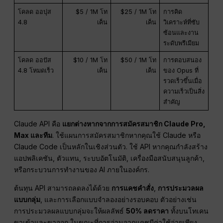
โคลด ออปุส
$5 / 1M โท
$25 / 1M โท
การคิด
4.8
เค็น
เค็น
วิเคราะห์ที่ซับ
ซ้อนและงาน
ระดับพรีเมียม
โคลด ออปัส
$10 / 1M โท
$50 / 1M โท
การตอบสนอง
4.8 โหมดเร็ว
เค็น
เค็น
ของ Opus ที่
รวดเร็วขึ้นเมื่อ
ความเร็วเป็นสิ่ง
สำคัญ
Claude API คือ
แยกต่างหากจากการสมัครสมาชิก Claude Pro,
Max และทีม
. ใช้แผนการสมัครสมาชิกหากคุณใช้ Claude หรือ
Claude Code เป็นหลักในเชิงส่วนตัว. ใช้ API หากคุณกำลังสร้าง
แอปพลิเคชัน, ตัวแทน, ระบบอัตโนมัติ, เครื่องมือสนับสนุนลูกค้า,
หรือกระบวนการทำงานของ AI ภายในองค์กร.
ต้นทุน API สามารถลดลงได้ด้วย
การแคชคำสั่ง
,
การประมวลผล
แบบกลุ่ม
, และการเลือกแบบจำลองอย่างรอบคอบ ตัวอย่างเช่น
การประมวลผลแบบกลุ่มจะให้ผลลัพธ์
50% ลดราคา
ทั้งบนโทเคน
ขาเข้าและขาออก ในขณะที่การอ่านจากแคชมีค่าใช้จ่ายเพียง