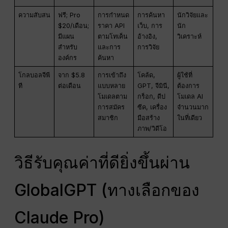
ความสับสน
ฟรี; Pro
การกำหนด
การค้นหา
นักวิจัยและ
$20/เดือน;
ราคา API
เว็บ, การ
นัก
มีแผน
ตามโทเค็น
อ้างอิง,
วิเคราะห์
สำหรับ
และการ
การวิจัย
องค์กร
ค้นหา
โกลบอลจีพี
จาก $5.8
การเข้าถึง
โคล้ด,
ผู้ใช้ที่
ที
ต่อเดือน
แบบหลาย
GPT, จีมินี,
ต้องการ
โมเดลตาม
กร็อก, ดีป
โมเดล AI
การสมัคร
ซีค, เครื่อง
จำนวนมาก
สมาชิก
มือสร้าง
ในที่เดียว
ภาพ/วิดีโอ
วิธีรับคุณค่าที่ดียิ่งขึ้นผ่าน
GlobalGPT (ทางเลือกของ
Claude Pro)