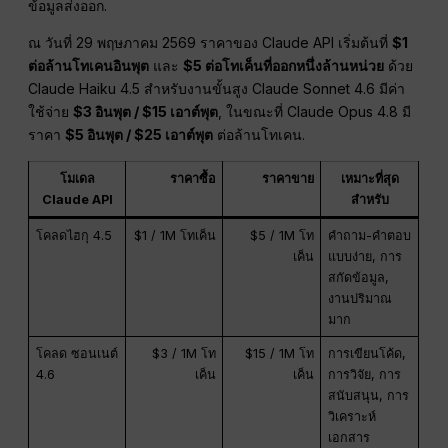
ข้อมูลส่งออก.
ณ วันที่ 29 พฤษภาคม 2569 ราคาของ Claude API เริ่มต้นที่
$1
ต่อล้านโทเคนอินพุต
และ
$5 ต่อโทเค็นที่ออกหนึ่งล้านหน่วย
ด้วย
Claude Haiku 4.5 สำหรับงานขั้นสูง Claude Sonnet 4.6 มีค่า
ใช้จ่าย
$3 อินพุต / $15 เอาต์พุต
, ในขณะที่ Claude Opus 4.8 มี
ราคา
$5 อินพุต / $25 เอาต์พุต
ต่อล้านโทเคน.
โมเดล
ราคาซื้อ
ราคาขาย
เหมาะที่สุด
Claude API
สำหรับ
โคลดไฮกุ 4.5
$1 / 1M โทเค็น
$5 / 1M โท
คำถาม-คำตอบ
เค็น
แบบง่าย, การ
สกัดข้อมูล,
งานปริมาณ
มาก
โคลด ซอนเนต์
$3 / 1M โท
$15 / 1M โท
การเขียนโค้ด,
4.6
เค็น
เค็น
การวิจัย, การ
สนับสนุน, การ
วิเคราะห์
เอกสาร