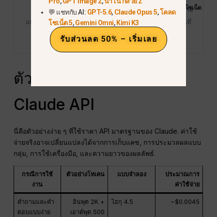
Pro
,
GPT Image 2
,
นาโน กล้วย 2
โอปัส 4.8
รวดเร็ว
โซเน็ต 4.6
ราคาซื้อ
ราคาขาย
💬 แชทกับ AI:
GPT-5.6
,
Claude Opus 5
,
โคลด
แหล่งที่มา: ราคาของ Anthropic API. ราคาตรวจสอบเมื่อวันที่
โซเน็ต 5
,
Gemini Omni
,
Kimi K3
29 พฤษภาคม 2569.
รับส่วนลด 50% – เริ่มเลย
ตัวอย่างค่าใช้จ่ายของ
Claude API
นี่คือตัวอย่างง่าย ๆ ที่ใช้ราคา API มาตรฐานของ Claude. ค่าใช้
จ่ายจริงอาจเปลี่ยนแปลงได้จากการเก็บแคช, การประมวลผลแบบ
กลุ่ม, การใช้เครื่องมือ, และความยาวของผลลัพธ์.
กรณีการใช้
ตัวอย่างโทเคน
แบบจำลอง
ประมาณการ
งาน
ค่าใช้จ่าย
คำถามและคำ
อินพุต 2K +
ไฮกุ 4.5
~$0.0045
ตอบแบบง่าย
เอาต์พุต 500