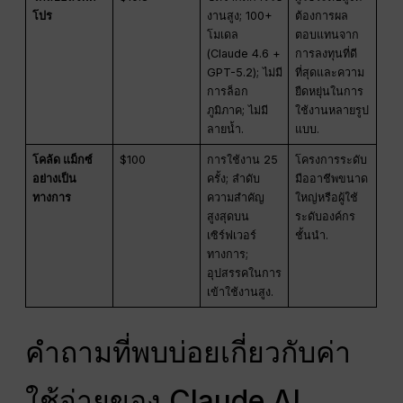
โปร
งานสูง; 100+
ต้องการผล
โมเดล
ตอบแทนจาก
(Claude 4.6 +
การลงทุนที่ดี
GPT-5.2); ไม่มี
ที่สุดและความ
การล็อก
ยืดหยุ่นในการ
ภูมิภาค; ไม่มี
ใช้งานหลายรูป
ลายน้ำ.
แบบ.
โคล้ด แม็กซ์
$100
การใช้งาน 25
โครงการระดับ
อย่างเป็น
ครั้ง; ลำดับ
มืออาชีพขนาด
ทางการ
ความสำคัญ
ใหญ่หรือผู้ใช้
สูงสุดบน
ระดับองค์กร
เซิร์ฟเวอร์
ชั้นนำ.
ทางการ;
อุปสรรคในการ
เข้าใช้งานสูง.
คำถามที่พบบ่อยเกี่ยวกับค่า
ใช้จ่ายของ Claude AI