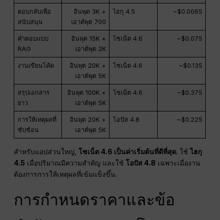
ตอบกลับเพื่อ
อินพุต 3K +
ไฮกุ 4.5
~$0.0065
สนับสนุน
เอาต์พุต 700
คำตอบแบบ
อินพุต 15K +
โซเน็ต 4.6
~$0.075
RAG
เอาต์พุต 2K
งานเขียนโค้ด
อินพุต 20K +
โซเน็ต 4.6
~$0.135
เอาต์พุต 5K
สรุปเอกสาร
อินพุต 100K +
โซเน็ต 4.6
~$0.375
ยาว
เอาต์พุต 5K
การให้เหตุผลที่
อินพุต 20K +
โอปัส 4.8
~$0.225
ซับซ้อน
เอาต์พุต 5K
สำหรับแอปส่วนใหญ่,
โซเน็ต 4.6 เป็นค่าเริ่มต้นที่ดีที่สุด
. ใช้
ไฮกุ
4.5
เมื่อปริมาณมีความสำคัญ และใช้
โอปัส 4.8
เฉพาะเมื่องาน
ต้องการการให้เหตุผลที่เข้มแข็งขึ้น.
การกำหนดราคาและข้อ