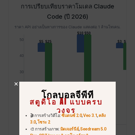
การเปรียบเทียบราคาโมเดล Claude
Code (ปี 2026)
ราคา API อย่างเป็นทางการของ Claude แสดงต่อ 1 ล้านโทเคน.
$10
$50
50
$5
$25
$3
$15
40
30
20
โกลบอลจีพีที
สตูดิโอ AI แบบครบ
10
วงจร
🎬 การสร้างวิดีโอ:
ซีแดนซ์ 2.0
,
Veo 3.1
,
คลิง
0
3.0
,
โซระ 2
🎨 การสร้างภาพ:
มิดเจอร์นีย์
,
Seedream 5.0
โอปัส 4.8