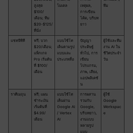
สูงสุด
โมเดล
เหตุผล,
ทีม
$100/
การเขียน
เดือน; ทีม
โค้ด, บริบท
$20-$125/
ยาว
ที่นั่ง
แชทจีพีที
ฟรี; บวก
แบบใช้โท
ปัญญา
ผู้ใช้และทีม
$20/เดือน;
เค็นตามรูป
ประดิษฐ์
งาน AI ใน
แพ็กเกจ
แบบและ
ทั่วไป, การ
ชีวิตประจำ
Pro เริ่มต้น
ประเภทสื่อ
เขียน
วัน
ที่ $100/
โปรแกรม,
เดือน
ภาพ, เสียง,
แอปพลิเคชั
น
ราศีเมถุน
ฟรี; แผน
แบบใช้โท
การผสาน
ผู้ใช้
ชำระเงิน
เค็นผ่าน
รวมกับ
Google
เริ่มต้นที่
Google AI
Google,
Workspac
$4.99/
/ Vertex
บริบทยาว,
e
เดือน
AI
งานแบบ
หลายรูป
แบบ