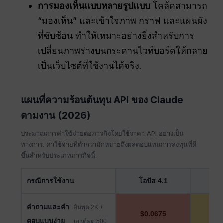
การมองเห็นแบบหลายรูปแบบ
โคล้ดสามารถ
“มองเห็น” และเข้าใจภาพ กราฟ และแผนผัง
ที่ซับซ้อน ทำให้เหมาะอย่างยิ่งสำหรับการ
เปลี่ยนภาพร่างบนกระดานไวท์บอร์ดให้กลาย
เป็นเว็บไซต์ที่ใช้งานได้จริง.
แผนที่ความร้อนต้นทุน API ของ Claude
ตามงาน (2026)
ประมาณการค่าใช้จ่ายต่อภารกิจโดยใช้ราคา API อย่างเป็น
ทางการ. ค่าใช้จ่ายที่ต่ำกว่ามักหมายถึงผลตอบแทนการลงทุนที่ดี
ขึ้นสำหรับประเภทภารกิจนี้.
กรณีการใช้งาน
โอปัส 4.1
โซ
คำถามและคำ
อินพุต 2K +
$0.0675
$0
ตอบแบบง่าย
เอาต์พุต 500