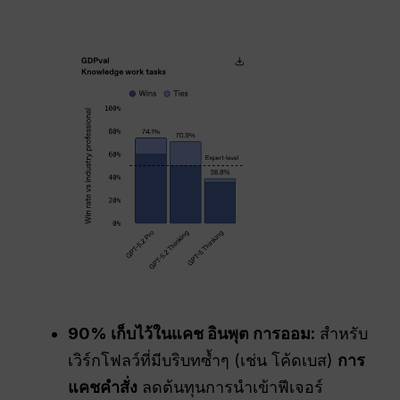
90% เก็บไว้ในแคช
อินพุต
การออม:
สำหรับ
เวิร์กโฟลว์ที่มีบริบทซ้ำๆ (เช่น โค้ดเบส)
การ
แคชคำสั่ง
ลดต้นทุนการนำเข้าฟีเจอร์