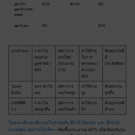
แบบจำลอง
ราคาโท
อัตราการ
ค่าใช้จ่าย
ต้นทุนรวมที่
เคนตาม
ลองใหม่
ในการ
มี
มูลค่าหน้า
(ประมาณ
ตรวจสอบ
ประสิทธิผล
บัตร
การ)
ความถูก
ต้อง
โมเดล
ลดราคาโท
อัตราการ
ค่าใช้จ่าย
ต้นทุนรวม
ดั้งเดิม
เคน
ลองใหม่สูง
สูง
สูงขึ้น
แชทจีพีที
ราคาโท
อัตราการ
ค่าใช้จ่าย
ต้นทุนรวมที่
5.2
เคนสูงขึ้น
ลองใหม่ต่ำ
ต่ำ
ต่ำลง
ในขณะที่ราคาที่แสดงในหัวข้อคือ $1.75 (อินพุต) และ $14.00
(เอาต์พุต) ต่อล้านโทเค็น
—เพิ่มขึ้นประมาณ 40% เมื่อเทียบกับรุ่น