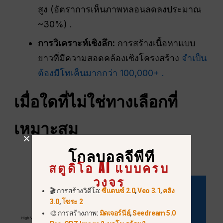
สูง (อัตราการเห็นภาพหลอนลดลงประมาณ
~30%) .
การวิเคราะห์เชิงลึก:
การสร้างเนื้อหาแบบ
ยาวที่มีความสอดคล้องเชิงโครงสร้าง
จำเป็น
ต้องมีโทเค็นมากกว่า 100,000+ .
เมื่อใดที่ไม่ใช่ทางเลือกที่
เหมาะสม
โกลบอลจีพีที
สตูดิโอ AI แบบครบ
วงจร
🎬 การสร้างวิดีโอ:
ซีแดนซ์ 2.0
,
Veo 3.1
,
คลิง
3.0
,
โซระ 2
🎨 การสร้างภาพ:
มิดเจอร์นีย์
,
Seedream 5.0