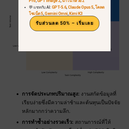
Pro
,
GPT Image 2
,
นาโน กล้วย 2
💬 แชทกับ AI:
GPT-5.6
,
Claude Opus 5
,
โคลด
โซเน็ต 5
,
Gemini Omni
,
Kimi K3
รับส่วนลด 50% – เริ่มเลย
การจัดประเภทปริมาณสูง:
งานสกัดข้อมูลที่
เรียบง่ายซึ่งมีความล่าช้าและต้นทุนเป็นปัจจัย
หลักมากกว่าความลึก.
การทำซ้ำอย่างรวดเร็ว:
สถานการณ์ที่ให้