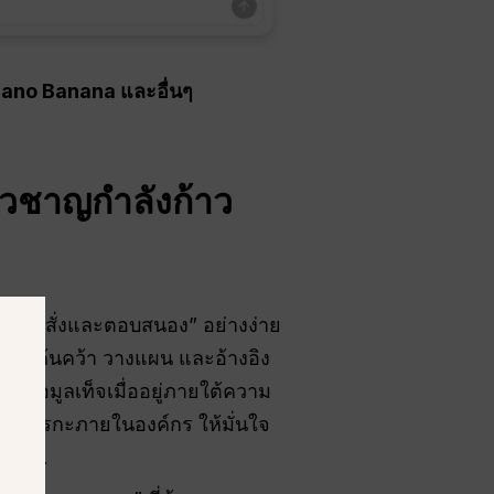
Nano Banana และอื่นๆ
่ยวชาญกำลังก้าว
อนคำสั่งและตอบสนอง” อย่างง่าย
มารถค้นคว้า วางแผน และอ้างอิง
งข้อมูลเท็จเมื่ออยู่ภายใต้ความ
อบตรรกะภายในองค์กร ให้มั่นใจ
มาะสม.