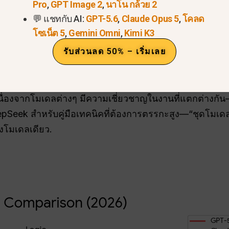
ันของ GPT”:
ผู้ใช้ AI ระยะยาวจำนวนมากรายงานถึง “จุดอ
Pro
,
GPT Image 2
,
นาโน กล้วย 2
ดเดาได้และมีจังหวะมากเกินไป ผู้เชี่ยวชาญจึงหันไปใช้ทางเลื
💬 แชทกับ AI:
GPT-5.6
,
Claude Opus 5
,
โคลด
โซเน็ต 5
,
Gemini Omni
,
Kimi K3
เขียน ตัวอย่างเช่น,
Claude 4.5 มอบน้ำเสียงที่ “เป็นมนุษย
ู้ทางวัฒนธรรมแบบเรียลไทม์ที่จำเป็นสำหรับเนื้อหาในสื่
รับส่วนลด 50% – เริ่มเลย
ารรวมข้อมูล
:
มาตรฐาน SEO สมัยใหม่และมาตรฐานทางวิชา
ักเขียนชั้นนำในปัจจุบันให้ความสำคัญกับโมเดลที่สามารถบรร
่องจากโมเดลต่างๆ มีความเชี่ยวชาญในงานที่แตกต่างกัน—
eek สำหรับคู่มือเทคนิคที่ต้องการตรรกะสูง—“ชุดโมเดล”
งโมเดลเดียว.