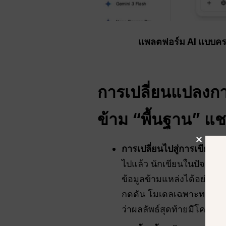
แพลตฟอร์ม AI แบบครบ
การเปลี่ยนแปลงการ
ข้าม “พื้นฐาน”
แช
การเปลี่ยนไปสู่การเขียนเช
ไปแล้ว นักเขียนในปัจจุบั
ข้อมูลข้ามแหล่งได้อย่างอ
กดดัน โมเดลเฉพาะทางในป
ว่าผลลัพธ์สุดท้ายมีโครงส