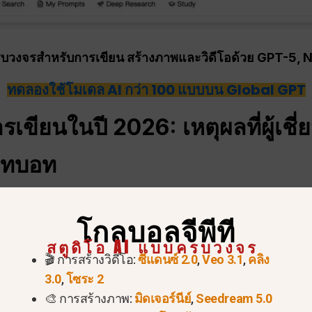
วงจรสำหรับการเขียน สร้างภาพและวิดีโอด้วย GPT-5, 
ทดลองใช้โมเดล AI กว่า 100 แบบบน Global GPT
เขียนในปี 2026: เหตุผลที่ผู้เชี
ทบอท
ิงตัวแทน:
ในปี 2026 อุตสาหกรรมได้ก้าวข้ามกลไกแบบ “ป้
โกลบอลจีพีที
นต้องการความสามารถในการ “เขียนเชิงตัวแทน” ซึ่ง AI สา
สตูดิโอ AI แบบครบวงจร
ิสระก่อนที่จะร่างข้อความ ในขณะที่แชทบอทมาตรฐานมักสร้า
🎬 การสร้างวิดีโอ:
ซีแดนซ์ 2.0
,
Veo 3.1
,
คลิง
ี 2026 เช่น GPT-5.2 ใช้
โทเค็นแห่งความคิด
เพื่อตรวจส
3.0
,
โซระ 2
ร้างที่ถูกต้องและสามารถนำไปใช้ในทางวิชาชีพได้อย่างเห
🎨 การสร้างภาพ:
มิดเจอร์นีย์
,
Seedream 5.0