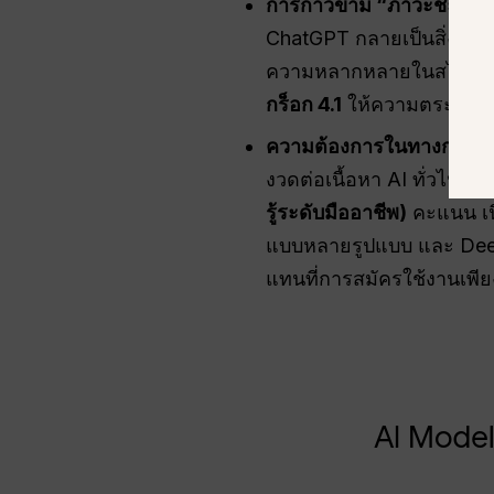
การก้าวข้าม “ภาวะชะงักง
ChatGPT กลายเป็นสิ่งที่คา
ความหลากหลายในสไตล์การ
กร็อก 4.1
ให้ความตระหนักร
ความต้องการในทางการ
ก
งวดต่อเนื้อหา AI ทั่วไป น
รู้ระดับมืออาชีพ)
คะแนน เนื
แบบหลายรูปแบบ และ DeepS
แทนที่การสมัครใช้งานเพีย