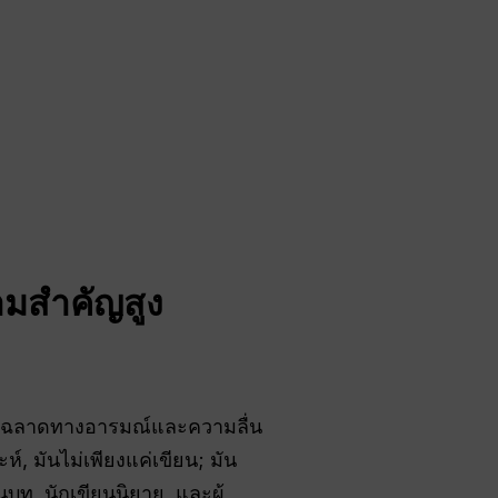
ามสำคัญสูง
วามฉลาดทางอารมณ์และความลื่น
, มันไม่เพียงแค่เขียน; มัน
ยนบท, นักเขียนนิยาย, และผู้