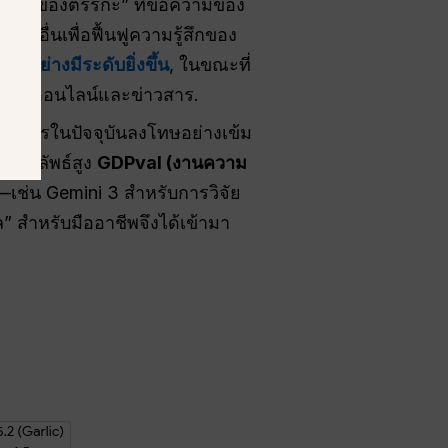
ิ่มตัวของตรรกะ” ที่ข้อความของ
อกอื่นเพื่อฟื้นฟูความรู้สึกของ
์” อย่างมีระดับยิ่งขึ้น
, ในขณะที่
อสังคมออนไลน์และข่าวสาร.
การในปัจจุบันลงโทษอย่างเข้ม
ลุผลลัพธ์สูง
GDPval (งานความ
เช่น Gemini 3 สำหรับการวิจัย
 สำหรับมืออาชีพจึงได้เข้ามา