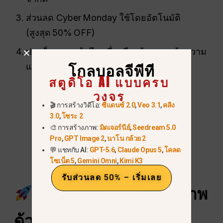
ส่วนลด Cyber Monday ใช้โดยอัตโนมัติ
(สูงสุด 50% OFF)
ปลดล็อกการเข้าถึงเครื่องมือสร้างภาพ ข้อความ
และวิดีโอได้ทันที รวมถึง:
โกลบอลจีพีที
สตูดิโอ AI แบบครบ
ระดับโมเดล Midjourney
วงจร
🎬 การสร้างวิดีโอ:
ซีแดนซ์ 2.0
,
Veo 3.1
,
คลิง
นาโน บานาน่า โปร เอนจิ้น
3.0
,
โซระ 2
ผู้สร้างภาพ GPT
🎨 การสร้างภาพ:
มิดเจอร์นีย์
,
Seedream 5.0
Pro
,
GPT Image 2
,
นาโน กล้วย 2
Sora Image and Flux เรนเดอร์
💬 แชทกับ AI:
GPT-5.6
,
Claude Opus 5
,
โคลด
โซเน็ต 5
,
Gemini Omni
,
Kimi K3
ชุดโปรแกรมออกแบบอักษรภาพ
รับส่วนลด 50% – เริ่มเลย
อนาคตของการสร้างภาพ
ด้วยปัญญาประดิษฐ์ที่ก้าว