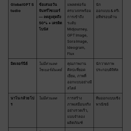
GlobalGPT S
ข้อเสนอวัน
แพลตฟอร์ม
นัก
tudio
จันทร์ไซเบอร์
ครบวงจรพร้อม
ออกแบบ & ครีเ
— ลดสูงสุดถึง
การเข้าถึง
อทีฟรอบด้าน
50% + เครดิต
ระดับ
โบนัส
Midjourney,
GPT Image,
Sora Image,
Ideogram,
Flux
มิดเจอร์นีย์
ไม่มีส่วนลด
คุณภาพงาน
นักวาดภาพ
ไซเบอร์มันเดย์
ศิลปะที่ยอด
ประกอบดิจิทัล
เยี่ยม, ภาพที่
ออกแบบอย่างมี
สไตล์
นาโน กล้วย โป
ไม่มีส่วนลด
การสร้าง
ทีมออกแบบเชิง
ร
ภาพเสมือนจริง
พาณิชย์
อย่างรวดเร็ว,
แบบจำลอง
ผลิตภัณฑ์