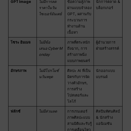
GPT Image
ไม่มีการลด
ข้อความสู่ภาพ
นักการตลาด &
ราคาในวัน
ผ่านแบบจำลอง
บล็อกเกอร์
ไซเบอร์มันเดย์
GPT, ผสานกับ
กระบวนการ
ทำงานด้าน
เนื้อหา
โซระ อิมเมจ
ไม่มีข้อ
ภาพที่ตระหนัก
ผู้อำนวยการ
เสนอ Cyber M
ถึงฉาก, การ
ฝ่ายสร้างสรรค์
onday
สร้างภาพนิ่ง
แบบภาพยนตร์
อักษรภาพ
ไม่มีโปรโมชั่
ศิลปะ AI ที่เป็น
นักออกแบบ
นวันหยุด
มิตรกับการจัด
แบรนด์
วางตัวอักษร,
การสร้าง
โปสเตอร์และ
โลโก้
ฟลักซ์
ไม่มีส่วนลด
การเรนเดอร์
ศิลปินทัศนศิลป์
ภาพศิลปะแบบ
& นักสร้าง
สามมิติและรับรู้
แอนิเมชัน
การเคลื่อนไหว