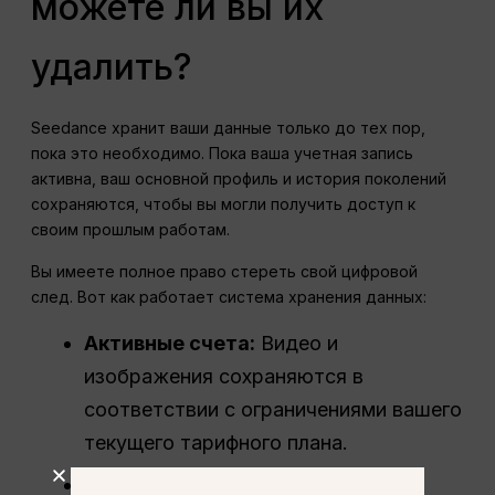
можете ли вы их
удалить?
Seedance хранит ваши данные только до тех пор,
пока это необходимо. Пока ваша учетная запись
активна, ваш основной профиль и история поколений
сохраняются, чтобы вы могли получить доступ к
своим прошлым работам.
Вы имеете полное право стереть свой цифровой
след. Вот как работает система хранения данных:
Активные счета:
Видео и
изображения сохраняются в
соответствии с ограничениями вашего
текущего тарифного плана.
Использование аналитики: