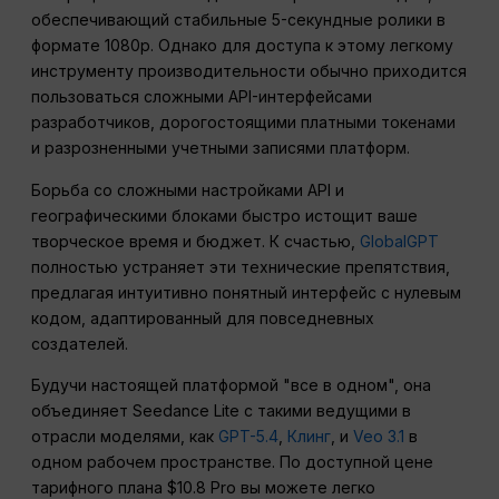
обеспечивающий стабильные 5-секундные ролики в
формате 1080p. Однако для доступа к этому легкому
инструменту производительности обычно приходится
пользоваться сложными API-интерфейсами
разработчиков, дорогостоящими платными токенами
и разрозненными учетными записями платформ.
Борьба со сложными настройками API и
географическими блоками быстро истощит ваше
творческое время и бюджет. К счастью,
GlobalGPT
полностью устраняет эти технические препятствия,
предлагая интуитивно понятный интерфейс с нулевым
кодом, адаптированный для повседневных
создателей.
Будучи настоящей платформой "все в одном", она
объединяет Seedance Lite с такими ведущими в
отрасли моделями, как
GPT-5.4
,
Клинг
, и
Veo 3.1
в
одном рабочем пространстве. По доступной цене
тарифного плана $10.8 Pro вы можете легко