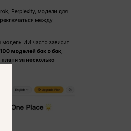
ok, Perplexity, модели для
переключаться между
 модель ИИ часто зависит
100 моделей бок о бок,
 платя за несколько