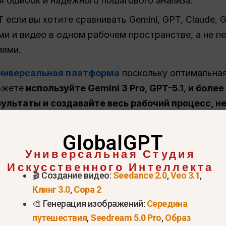
я ошибок и надежного пошагового анализа.
T
если вы хотите сравнивать Gemini, GPT, Claude, Gr
и и видео в одном рабочем пространстве, а не 
иями.
универсальная платформа
поскольку оптимальная
ожете
используйте Gemini 3 Pro, GPT-5.1
,
и более 
ультаты и создавайте весь рабочий процесс, не
GlobalGPT
Универсальная Студия
Искусственного Интеллекта
🎬 Создание видео:
Seedance 2.0
,
Veo 3.1
,
Клинг 3.0
,
Сора 2
🎨 Генерация изображений:
Середина
путешествия
,
Seedream 5.0 Pro
,
Образ