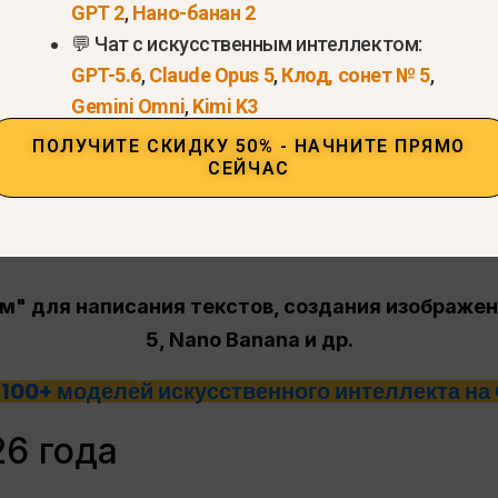
GPT 2
,
Нано-банан 2
💬 Чат с искусственным интеллектом:
GPT-5.6
,
Claude Opus 5
,
Клод, сонет № 5
,
Gemini Omni
,
Kimi K3
ПОЛУЧИТЕ СКИДКУ 50% - НАЧНИТЕ ПРЯМО
СЕЙЧАС
м" для написания текстов, создания изображен
5, Nano Banana и др.
100+ моделей искусственного интеллекта на
6 года