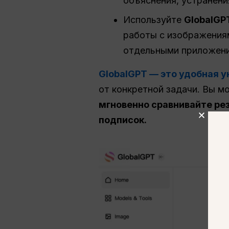
объяснения, устранени
Используйте
GlobalGP
работы с изображениям
отдельными приложен
GlobalGPT — это удобная 
от конкретной задачи. Вы м
мгновенно сравнивайте рез
подписок.