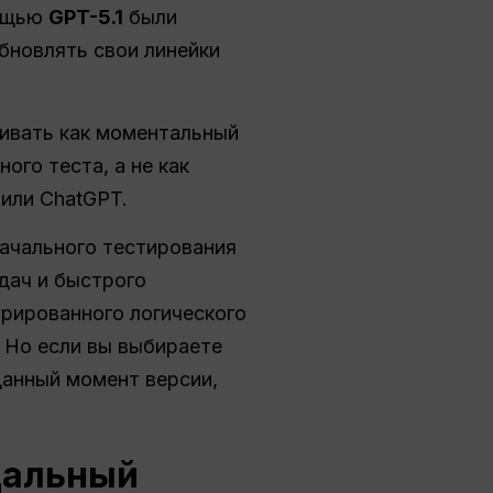
мощью
GPT-5.1
были
бновлять свои линейки
ривать как моментальный
ого теста, а не как
или ChatGPT.
начального тестирования
дач и быстрого
урированного логического
 Но если вы выбираете
данный момент версии,
дальный