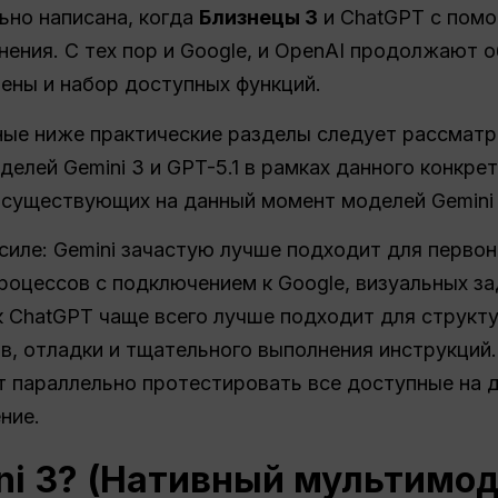
ьно написана, когда
Близнецы 3
и ChatGPT с по
ения. С тех пор и Google, и OpenAI продолжают о
цены и набор доступных функций.
ные ниже практические разделы следует рассмат
елей Gemini 3 и GPT-5.1 в рамках данного конкретн
 существующих на данный момент моделей Gemini 
силе: Gemini зачастую лучше подходит для перво
оцессов с подключением к Google, визуальных за
к ChatGPT чаще всего лучше подходит для структ
в, отладки и тщательного выполнения инструкций.
т параллельно протестировать все доступные на 
ние.
ini 3? (Нативный мультимо