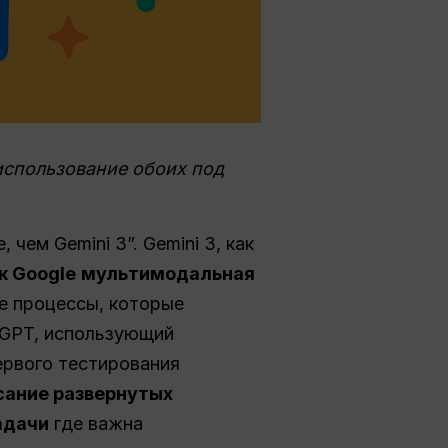
использование обоих под
чем Gemini 3”. Gemini 3, как
к Google
мультимодальная
ие процессы, которые
tGPT, использующий
ервого тестирования
сание развернутых
адачи
где важна