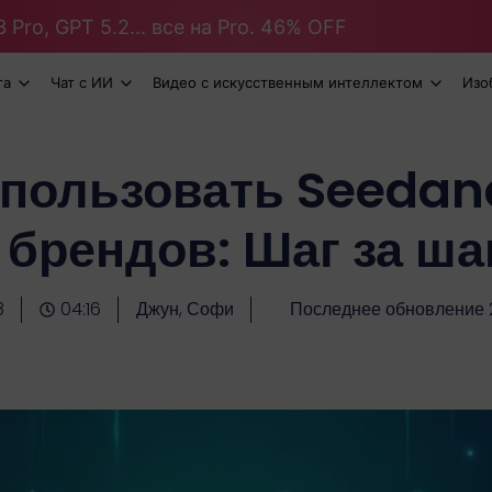
 Pro, GPT 5.2... все на Pro. 46% OFF
та
Чат с ИИ
Видео с искусственным интеллектом
Изо
спользовать Seedan
 брендов: Шаг за ша
8
04:16
Джун, Софи
Последнее обновление