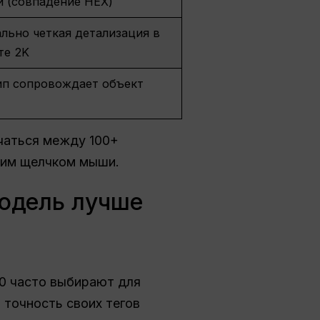
 (совпадение HEX)
льно четкая детализация в
те 2K
ип сопровождает объект
ючаться между 100+
им щелчком мыши.
модель лучше
.0 часто выбирают для
 точность своих тегов