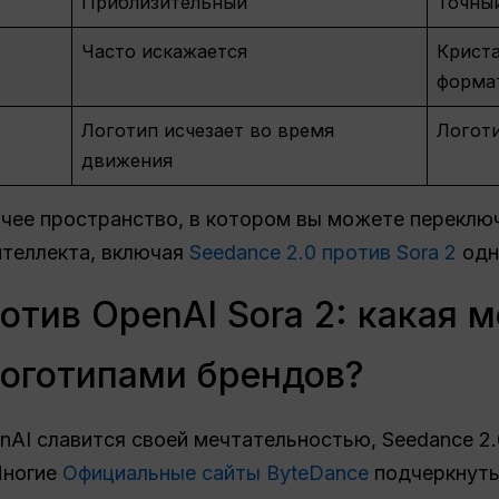
Приблизительный
Точный
Часто искажается
Криста
форма
Логотип исчезает во время
Логот
движения
очее пространство, в котором вы можете перекл
нтеллекта, включая
Seedance 2.0 против Sora 2
одн
ротив OpenAI Sora 2: какая 
логотипами брендов?
penAI славится своей мечтательностью, Seedance 2
Многие
Официальные сайты ByteDance
подчеркнуть