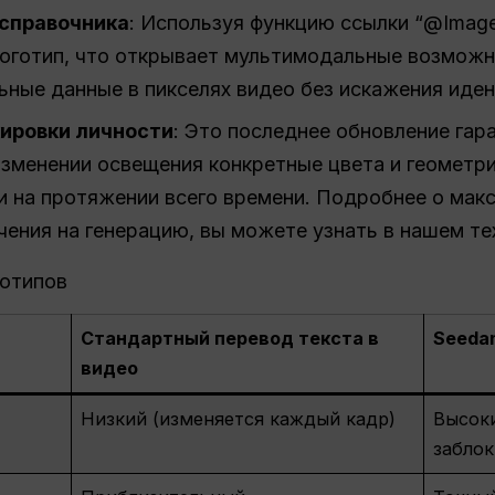
 справочника
: Используя функцию ссылки “@Image
логотип, что открывает мультимодальные возмож
льные данные в пикселях видео без искажения иде
кировки личности
: Это последнее обновление гар
зменении освещения конкретные цвета и геометри
 на протяжении всего времени. Подробнее о макс
ичения на генерацию, вы можете узнать в нашем т
готипов
Стандартный перевод текста в
Seedan
видео
Низкий (изменяется каждый кадр)
Высоки
забло