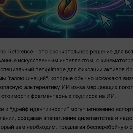
und Reference - это окончательное решение для в
ванные искусственным интеллектом, с кинематогр
специальный тег @Image для фиксации активов бр
мы ’галлюцинаций“, которые обычно искажают виз
опасную альтернативу ИИ из-за мерцающих логот
 стоимости фрагментарных подписок на ИИ.
и и “дрейф идентичности” могут мгновенно испор
пании, создавая впечатление дилетантства и недов
торый вам необходим, предлагая бесперебойную 