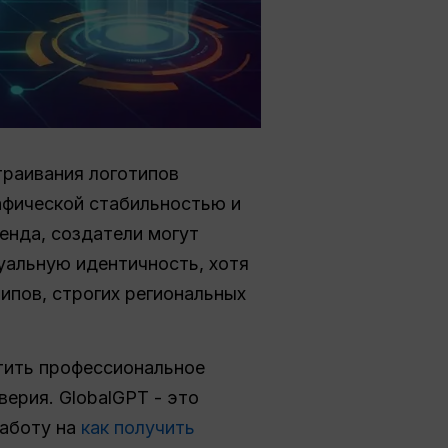
страивания логотипов
афической стабильностью и
енда, создатели могут
уальную идентичность, хотя
ипов, строгих региональных
тить профессиональное
ерия. GlobalGPT - это
работу на
как получить