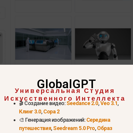
GlobalGPT
Универсальная Студия
Искусственного Интеллекта
🎬 Создание видео:
Seedance 2.0
,
Veo 3.1
,
Клинг 3.0
,
Сора 2
🎨 Генерация изображений:
Середина
путешествия
,
Seedream 5.0 Pro
,
Образ